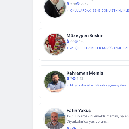
679
2782
OKULLARDAKİ SENE SONU ETKİNLİKLERİ, BELGESEL 
Müzeyyen Keskin
88
170
AY IŞILTILI NAMELER KOROSU’NUN BAHAR KONS
Kahraman Memiş
7
1113
Ekrana Bakarken Hayatı Kaçırmayalım
Fatih Yokuş
1961 Diyarbakırlı emekli imamım, halen
Diyarbakır'da yaşıyorum....
0
195