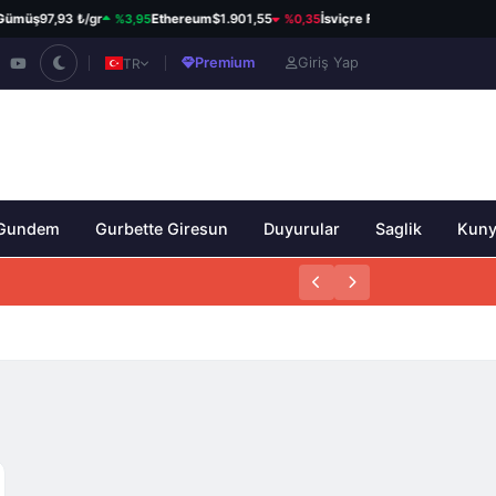
%3,95
%0,35
%0,34
ümüş
97,93 ₺/gr
Ethereum
$1.901,55
İsviçre Frangı
58,80 ₺
Premium
Giriş Yap
TR
Gundem
Gurbette Giresun
Duyurular
Saglik
Kun