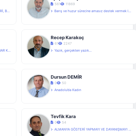
561
11869
OLSUN
Barış ve huzur sürecine amasız destek vermek lazım.
Recep Karakoç
61
2247
ERLERİ
Yazık, gerçekten yazık...
Dursun DEMİR
0
50
Anadolu’da Kadın
Tevfik Kara
0
54
ALMANYA GÖSTERİ YAPMAYI VE DAYANIŞMAYI ÇİFTÇİLERDEN...