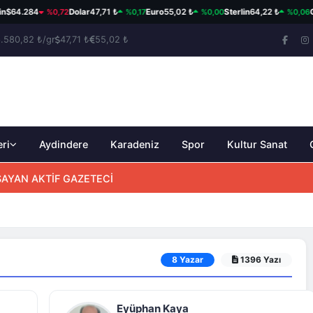
%0,72
%0,17
%0,00
%0,06
n
$64.284
Dolar
47,71 ₺
Euro
55,02 ₺
Sterlin
64,22 ₺
G
.580,82 ₺/gr
47,71 ₺
55,02 ₺
eri
Aydindere
Karadeniz
Spor
Kultur Sanat
AŞAYAN AKTİF GAZETECİ
8 Yazar
1396 Yazı
Eyüphan Kaya