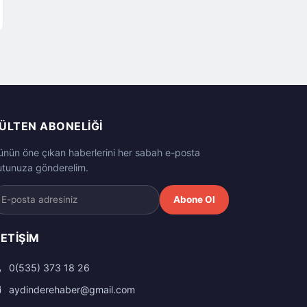
ÜLTEN ABONELIĞI
ünün öne çıkan haberlerini her sabah e-posta
utunuza gönderelim.
Abone Ol
LETIŞIM
0(535) 373 18 26
aydinderehaber@gmail.com