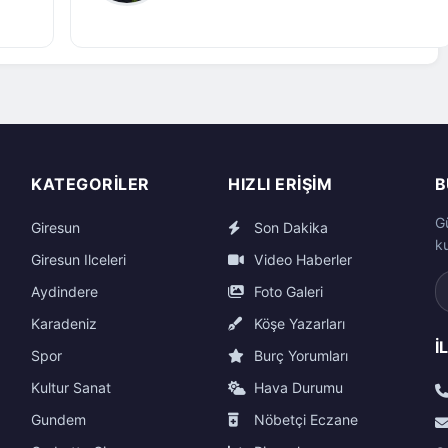
KATEGORILER
HIZLI ERIŞIM
B
G
Giresun
Son Dakika
k
Giresun Ilceleri
Video Haberler
Aydindere
Foto Galeri
Karadeniz
Köşe Yazarları
İ
Spor
Burç Yorumları
Kultur Sanat
Hava Durumu
Gundem
Nöbetçi Eczane