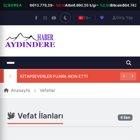
%0,14
%2,59
BORSA
BIST 100
13.779,39
Altın
6.660,55 ₺/gr
Bitcoin
$64.742
Giriş Yap
TR
KİTAPSEVERLER FUARA AKIN ETTİ
Anasayfa
Vefatlar
Vefat İlanları
4 ilan