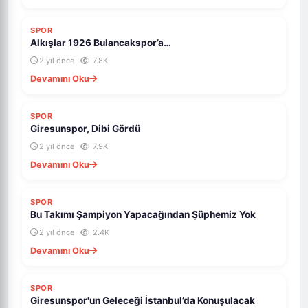
SPOR
Alkışlar 1926 Bulancakspor’a…
2 yıl önce
7.8K
Devamını Oku
SPOR
Giresunspor, Dibi Gördü
2 yıl önce
7.9K
Devamını Oku
SPOR
Bu Takımı Şampiyon Yapacağından Şüphemiz Yok
2 yıl önce
2.4K
Devamını Oku
SPOR
Giresunspor'un Geleceği İstanbul’da Konuşulacak