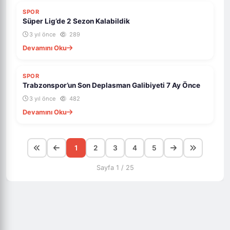
SPOR
Süper Lig’de 2 Sezon Kalabildik
3 yıl önce
289
Devamını Oku
SPOR
Trabzonspor’un Son Deplasman Galibiyeti 7 Ay Önce
3 yıl önce
482
Devamını Oku
1
2
3
4
5
Sayfa 1 / 25