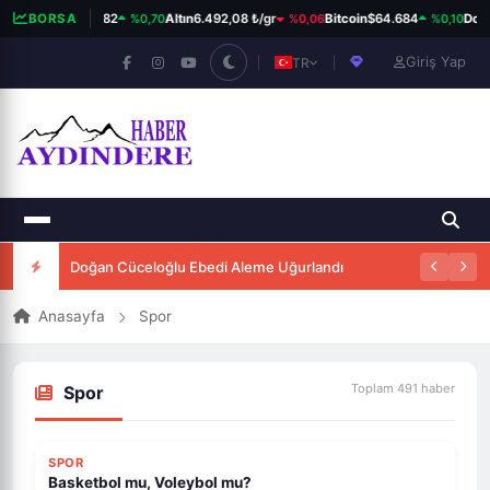
%0,70
%0,06
%0,10
BIST 100
BORSA
13.798,82
Altın
6.492,08 ₺/gr
Bitcoin
$64.684
Dola
Giriş Yap
TR
Doğan Cüceloğlu Ebedi Aleme Uğurlandı
Anasayfa
Spor
Toplam 491 haber
Spor
SPOR
Basketbol mu, Voleybol mu?