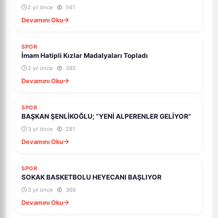
2 yıl önce
561
Devamını Oku
SPOR
İmam Hatipli Kızlar Madalyaları Topladı
2 yıl önce
385
Devamını Oku
SPOR
BAŞKAN ŞENLİKOĞLU; “YENİ ALPERENLER GELİYOR”
3 yıl önce
281
Devamını Oku
SPOR
SOKAK BASKETBOLU HEYECANI BAŞLIYOR
3 yıl önce
366
Devamını Oku