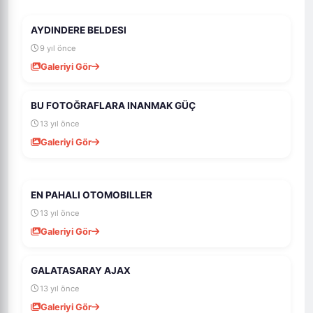
AYDINDERE BELDESI
1K
18
9 yıl önce
Galeriyi Gör
BU FOTOĞRAFLARA INANMAK GÜÇ
1K
4
13 yıl önce
Galeriyi Gör
EN PAHALI OTOMOBILLER
1K
4
13 yıl önce
Galeriyi Gör
GALATASARAY AJAX
989
5
13 yıl önce
Galeriyi Gör