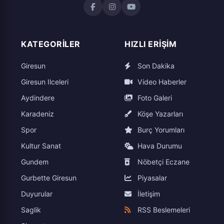
KATEGORILER
HIZLI ERIŞIM
Giresun
Son Dakika
Giresun Ilceleri
Video Haberler
Aydindere
Foto Galeri
Karadeniz
Köşe Yazarları
Spor
Burç Yorumları
Kultur Sanat
Hava Durumu
Gundem
Nöbetçi Eczane
Gurbette Giresun
Piyasalar
Duyurular
İletişim
Saglik
RSS Beslemeleri