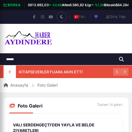
%0,68
%1,36
BORSA
BIST 100
13.892,03
Altın
6.580,82 ₺/gr
Bitcoin
$64.284
Giriş Yap
TR
KİTAPSEVERLER FUARA AKIN ETTİ
Anasayfa
Foto Galeri
Toplam 14 galeri
Foto Galeri
VALI SERDENGEÇTI'DEN YAYLA VE BELDE
1K
17
ZIYARETLERI