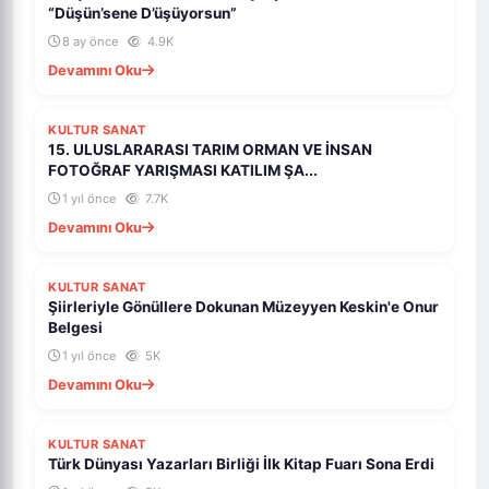
“Düşün’sene D’üşüyorsun”
8 ay önce
4.9K
Devamını Oku
KULTUR SANAT
15. ULUSLARARASI TARIM ORMAN VE İNSAN
FOTOĞRAF YARIŞMASI KATILIM ŞA...
1 yıl önce
7.7K
Devamını Oku
KULTUR SANAT
Şiirleriyle Gönüllere Dokunan Müzeyyen Keskin'e Onur
Belgesi
1 yıl önce
5K
Devamını Oku
KULTUR SANAT
Türk Dünyası Yazarları Birliği İlk Kitap Fuarı Sona Erdi