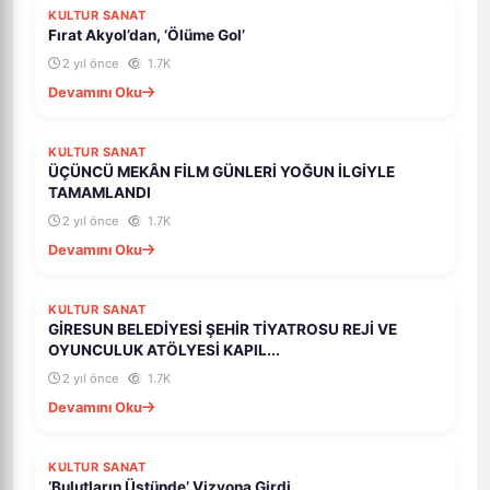
KULTUR SANAT
Fırat Akyol’dan, ‘Ölüme Gol’
2 yıl önce
1.7K
Devamını Oku
KULTUR SANAT
ÜÇÜNCÜ MEKÂN FİLM GÜNLERİ YOĞUN İLGİYLE
TAMAMLANDI
2 yıl önce
1.7K
Devamını Oku
KULTUR SANAT
GİRESUN BELEDİYESİ ŞEHİR TİYATROSU REJİ VE
OYUNCULUK ATÖLYESİ KAPIL...
2 yıl önce
1.7K
Devamını Oku
KULTUR SANAT
‘Bulutların Üstünde’ Vizyona Girdi