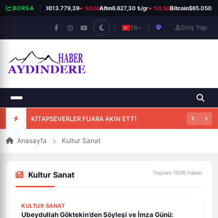
%0,14
%0,50
BORSA
BIST 100
13.779,39
Altın
6.627,30 ₺/gr
Bitcoin
$65.050
Giriş Yap
TR
KİTAPSEVERLER FUARA AKIN ETTİ
Anasayfa
Kultur Sanat
Toplam 1006 haber
Kultur Sanat
KULTUR SANAT
Ubeydullah Göktekin’den Söyleşi ve İmza Günü: