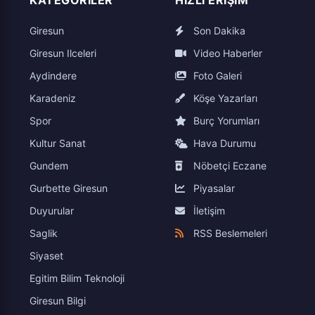
KATEGORILER
HIZLI ERIŞIM
Giresun
Son Dakika
Giresun Ilceleri
Video Haberler
Aydindere
Foto Galeri
Karadeniz
Köşe Yazarları
Spor
Burç Yorumları
Kultur Sanat
Hava Durumu
Gundem
Nöbetçi Eczane
Gurbette Giresun
Piyasalar
Duyurular
İletişim
Saglik
RSS Beslemeleri
Siyaset
Egitim Bilim Teknoloji
Giresun Bilgi