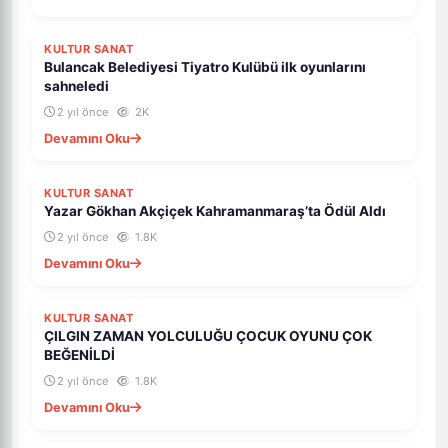
KULTUR SANAT
Bulancak Belediyesi Tiyatro Kulübü ilk oyunlarını
sahneledi
2 yıl önce
2K
Devamını Oku
KULTUR SANAT
Yazar Gökhan Akçiçek Kahramanmaraş’ta Ödül Aldı
2 yıl önce
1.8K
Devamını Oku
KULTUR SANAT
ÇILGIN ZAMAN YOLCULUĞU ÇOCUK OYUNU ÇOK
BEĞENİLDİ
2 yıl önce
1.8K
Devamını Oku