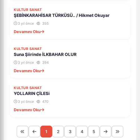
KULTUR SANAT
ŞEBİNKARAHİSAR TÜRKÜSÜ.. / Hikmet Okuyar
3 yıl önce
355
Devamını Oku
KULTUR SANAT
Suna Şiirinde İLKBAHAR OLUR
3 yıl önce
394
Devamını Oku
KULTUR SANAT
YOLLARIN ÇİLESi
3 yıl önce
470
Devamını Oku
1
2
3
4
5