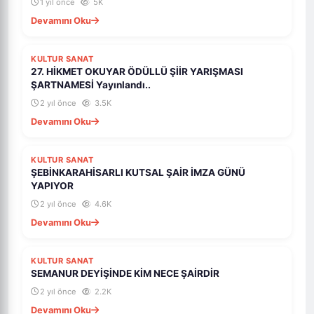
1 yıl önce
5K
Devamını Oku
KULTUR SANAT
27. HİKMET OKUYAR ÖDÜLLÜ ŞİİR YARIŞMASI
ŞARTNAMESİ Yayınlandı..
2 yıl önce
3.5K
Devamını Oku
KULTUR SANAT
ŞEBİNKARAHİSARLI KUTSAL ŞAİR İMZA GÜNÜ
YAPIYOR
2 yıl önce
4.6K
Devamını Oku
KULTUR SANAT
SEMANUR DEYİŞİNDE KİM NECE ŞAİRDİR
2 yıl önce
2.2K
Devamını Oku