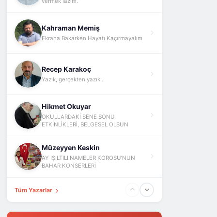
vermek lazım.
Kahraman Memiş
Ekrana Bakarken Hayatı Kaçırmayalım
Recep Karakoç
Yazık, gerçekten yazık...
Hikmet Okuyar
OKULLARDAKİ SENE SONU
ETKİNLİKLERİ, BELGESEL OLSUN
Müzeyyen Keskin
AY IŞILTILI NAMELER KOROSU’NUN
BAHAR KONSERLERİ
Tüm Yazarlar
Fatih Yokuş
ABD İsrail İran Ve Barış