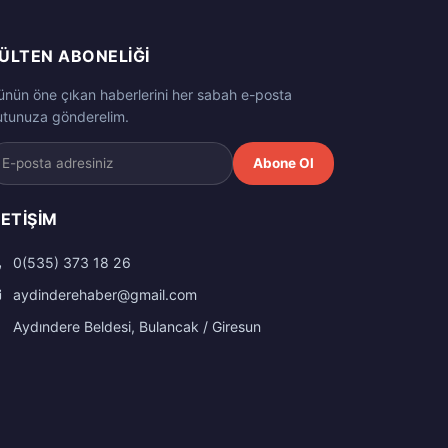
ÜLTEN ABONELIĞI
ünün öne çıkan haberlerini her sabah e-posta
utunuza gönderelim.
Abone Ol
LETIŞIM
0(535) 373 18 26
aydinderehaber@gmail.com
Aydındere Beldesi, Bulancak / Giresun