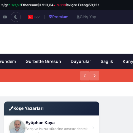
%3,57
%0,10
%0,82
/gr
Ethereum
$1.913,84
İsviçre Frangı
59,12 ₺
Kanada Dolar
Premium
Giriş Yap
TR
Gundem
Gurbette Giresun
Duyurular
Saglik
Kun
Köşe Yazarları
Eyüphan Kaya
Barış ve huzur sürecine amasız destek