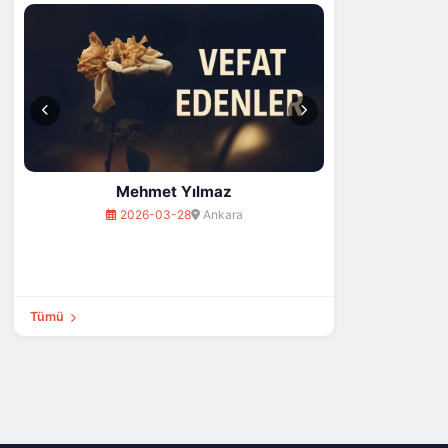
202
Mehmet Yılmaz
2026-03-28
Ankara
Tümü