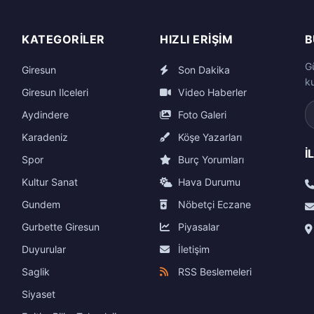
KATEGORILER
HIZLI ERIŞIM
B
G
Giresun
Son Dakika
k
Giresun Ilceleri
Video Haberler
Aydindere
Foto Galeri
Karadeniz
Köşe Yazarları
İ
Spor
Burç Yorumları
Kultur Sanat
Hava Durumu
Gundem
Nöbetçi Eczane
Gurbette Giresun
Piyasalar
Duyurular
İletişim
Saglik
RSS Beslemeleri
Siyaset