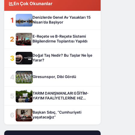
En Çok Okunanlar
Denizlerde Genel Av Yasakları 15
1
Nisan’da Başlıyor
E-Reçete ve B-Reçete Sistemi
2
Bilgilendirme Toplantısı Yapıldı
Doğal Taş Nedir? Bu Taşlar Ne İşe
3
Yarar?
4
Giresunspor, Dibi Gördü
TARIM DANIŞMANLARI EĞİTİM-
5
YAYIM FAALİYETLERİNE HIZ
KESMEDEN DEVAM EDİYOR
Başkan Sıbıç, “Cumhuriyeti
6
yaşatacağız”