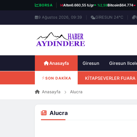
%0,14
%2,59
%0
BIST 100
13.779,39
BORSA
Altın
6.660,55 ₺/gr
Bitcoin
$64.774
9 Ağustos 2026, 09:39
GİRESUN 24°C
Anasayfa
Giresun
Giresun Ilcel
KİTAPSEVERLER FUARA 
SON DAKİKA
Anasayfa
Alucra
Alucra