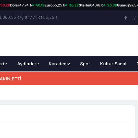
,28
%0,18
%0,32
%0,38
Dolar
47,74 ₺
Euro
55,25 ₺
Sterlin
64,48 ₺
Gümüş
97,57 ₺
6.660,55 ₺/gr
47,74 ₺
55,25 ₺
eri
Aydindere
Karadeniz
Spor
Kultur Sanat
AKIN ETTİ