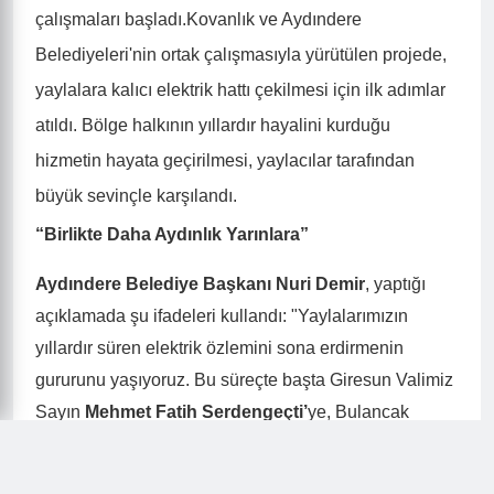
çalışmaları başladı.Kovanlık ve Aydındere
Belediyeleri'nin ortak çalışmasıyla yürütülen projede,
yaylalara kalıcı elektrik hattı çekilmesi için ilk adımlar
atıldı. Bölge halkının yıllardır hayalini kurduğu
hizmetin hayata geçirilmesi, yaylacılar tarafından
büyük sevinçle karşılandı.
“Birlikte Daha Aydınlık Yarınlara”
Aydındere Belediye Başkanı Nuri Demir
, yaptığı
açıklamada şu ifadeleri kullandı: "Yaylalarımızın
yıllardır süren elektrik özlemini sona erdirmenin
gururunu yaşıyoruz. Bu süreçte başta Giresun Valimiz
Sayın
Mehmet Fatih Serdengeçti’
ye, Bulancak
Kaymakamımız Sayın
Ünal Koç
’a, mahalle ve köy
muhtarlarımıza ve katkı sunan tüm vatandaşlarımıza