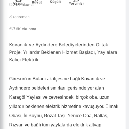
Küçült
Büyüt
Yazdır
Yorumlar
2 dk okuma
·
kahraman
·
7.6K okunma
Kovanlık ve Aydındere Belediyelerinden Ortak
Proje: Yıllardır Beklenen Hizmet Başladı, Yaylalara
Kalıcı Elektrik
Giresun'un Bulancak ilçesine bağlı Kovanlık ve
Aydındere beldeleri sınırları içerisinde yer alan
Karagöl Yaylası ve çevresindeki birçok oba, uzun
yıllardır beklenen elektrik hizmetine kavuşuyor. Elmalı
Obası, İn Boynu, Bozat Taşı, Yenice Oba, Naltaş,
Rızvan ve bağlı tüm yaylalarda elektrik altyapı