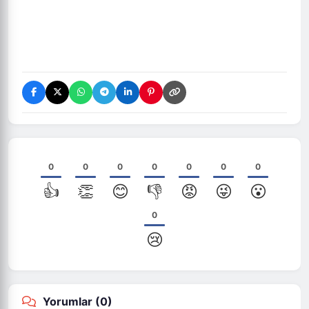
0
0
0
0
0
0
0
👍
👏
😊
👎
😡
😜
😮
0
😢
Yorumlar (
0
)