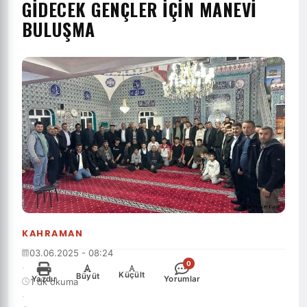
GIDECEK GENÇLER İÇIN MANEVI
BULUŞMA
KAHRAMAN
03.06.2025 - 08:24
0
·
-
+
Küçült
Büyüt
Yazdır
Yorumlar
1 dk okuma
·