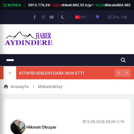
%0,14
%2,59
BORSA
BIST 100
13.779,39
Altın
6.660,55 ₺/gr
Bitcoin
$64.983
Giriş Yap
TR
KİTAPSEVERLER FUARA AKIN ETTİ
Anasayfa
Makaledetay
12.06.2026 08:28
·
1K
Hikmet Okuyar