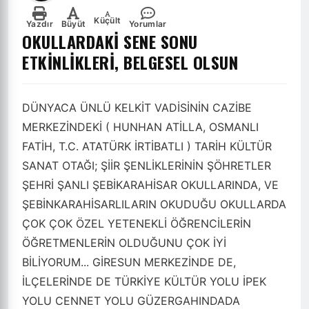
Küçült
Yazdır
Büyüt
Yorumlar
OKULLARDAKİ SENE SONU
ETKİNLİKLERİ, BELGESEL OLSUN
DÜNYACA ÜNLÜ KELKİT VADİSİNİN CAZİBE
MERKEZİNDEKİ ( HUNHAN ATİLLA, OSMANLI
FATİH, T.C. ATATÜRK İRTİBATLI ) TARİH KÜLTÜR
SANAT OTAĞI; ŞİİR ŞENLİKLERİNİN ŞÖHRETLER
ŞEHRİ ŞANLI ŞEBİKARAHİSAR OKULLARINDA, VE
ŞEBİNKARAHİSARLILARIN OKUDUĞU OKULLARDA
ÇOK ÇOK ÖZEL YETENEKLİ ÖĞRENCİLERİN
ÖĞRETMENLERİN OLDUĞUNU ÇOK İYİ
BİLİYORUM... GİRESUN MERKEZİNDE DE,
İLÇELERİNDE DE TÜRKİYE KÜLTÜR YOLU İPEK
YOLU CENNET YOLU GÜZERGAHINDADA