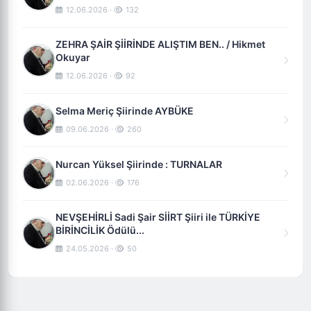
12.06.2026 ·
132
ZEHRA ŞAİR ŞİİRİNDE ALIŞTIM BEN.. / Hikmet
Okuyar
12.06.2026 ·
92
Selma Meriç Şiirinde AYBÜKE
09.06.2026 ·
260
Nurcan Yüksel Şiirinde : TURNALAR
02.06.2026 ·
176
NEVŞEHİRLİ Sadi Şair SİİRT Şiiri ile TÜRKİYE
BİRİNCİLİK Ödülü...
24.05.2026 ·
50