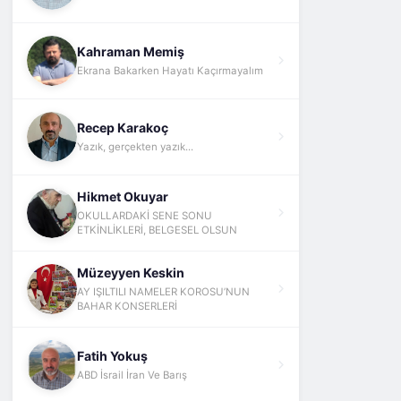
Kahraman Memiş
Ekrana Bakarken Hayatı Kaçırmayalım
Recep Karakoç
Yazık, gerçekten yazık...
Hikmet Okuyar
OKULLARDAKİ SENE SONU
ETKİNLİKLERİ, BELGESEL OLSUN
Müzeyyen Keskin
AY IŞILTILI NAMELER KOROSU’NUN
BAHAR KONSERLERİ
Fatih Yokuş
ABD İsrail İran Ve Barış