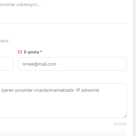
rumlar yükleniyor...
ktır.
E-posta *
0
/2000