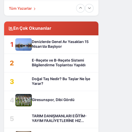
Tüm Yazarlar
En Çok Okunanlar
Denizlerde Genel Av Yasakları 15
1
Nisan’da Başlıyor
E-Reçete ve B-Reçete Sistemi
2
Bilgilendirme Toplantısı Yapıldı
Doğal Taş Nedir? Bu Taşlar Ne İşe
3
Yarar?
4
Giresunspor, Dibi Gördü
TARIM DANIŞMANLARI EĞİTİM-
5
YAYIM FAALİYETLERİNE HIZ
KESMEDEN DEVAM EDİYOR