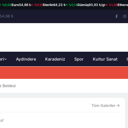
05
%0,10
%0,14
%1,06
Euro
54,98 ₺
Sterlin
64,23 ₺
Gümüş
93,93 ₺/gr
Ethereum
$
54,98 ₺
eri
Aydindere
Karadeniz
Spor
Kultur Sanat
e Beldesi
Tüm Galeriler
raf