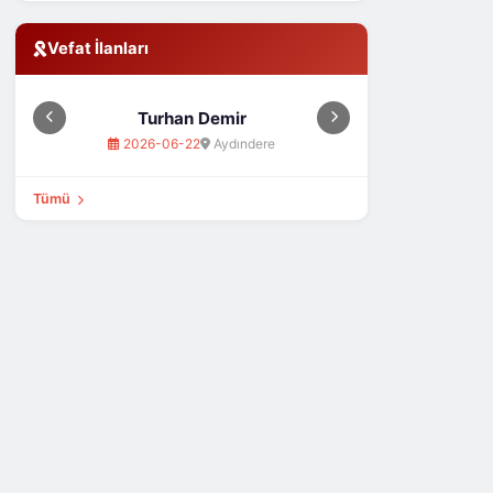
Vefat İlanları
Turhan Demir
Meh
2026-06-22
Aydındere
2026
Tümü