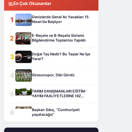
En Çok Okunanlar
Denizlerde Genel Av Yasakları 15
1
Nisan’da Başlıyor
E-Reçete ve B-Reçete Sistemi
2
Bilgilendirme Toplantısı Yapıldı
Doğal Taş Nedir? Bu Taşlar Ne İşe
3
Yarar?
4
Giresunspor, Dibi Gördü
TARIM DANIŞMANLARI EĞİTİM-
5
YAYIM FAALİYETLERİNE HIZ
KESMEDEN DEVAM EDİYOR
Başkan Sıbıç, “Cumhuriyeti
6
yaşatacağız”