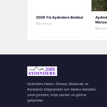
2008 Yılı Aydındere Beldesi
Aydınd
Manzar
9 yıl önce
9 yıl 
Aydındere Haber; Giresun, Bulancak ve
Karadeniz bölgesinden son dakika haberleri,
yerel gündem, köşe yazıları ve güncel
gelişmeler.