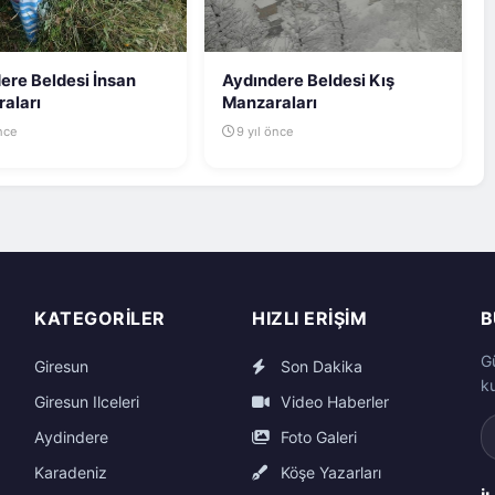
ere Beldesi İnsan
Aydındere Beldesi Kış
aları
Manzaraları
önce
9 yıl önce
KATEGORILER
HIZLI ERIŞIM
B
G
Giresun
Son Dakika
k
Giresun Ilceleri
Video Haberler
Aydindere
Foto Galeri
Karadeniz
Köşe Yazarları