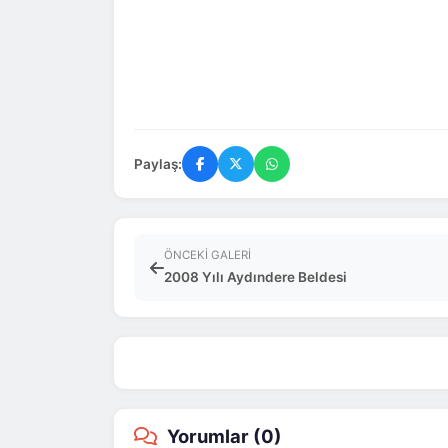
Mehmet Yılmaz
Ayşe
2026-03-28
Ankara
2026-03
Paylaş:
ÖNCEKI GALERI
2008 Yılı Aydındere Beldesi
Yorumlar (
0
)