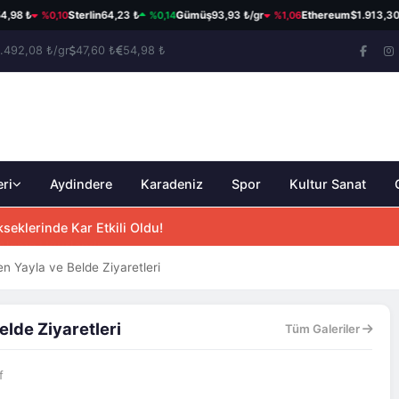
%0,10
%0,14
%1,06
%1
8 ₺
Sterlin
64,23 ₺
Gümüş
93,93 ₺/gr
Ethereum
$1.913,30
.492,08 ₺/gr
47,60 ₺
54,98 ₺
eri
Aydindere
Karadeniz
Spor
Kultur Sanat
eklerinde Kar Etkili Oldu!
en Yayla ve Belde Ziyaretleri
elde Ziyaretleri
Tüm Galeriler
f