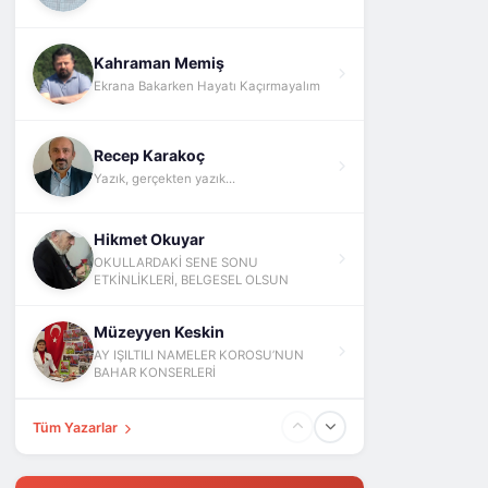
Kahraman Memiş
Ekrana Bakarken Hayatı Kaçırmayalım
Recep Karakoç
Yazık, gerçekten yazık...
Hikmet Okuyar
OKULLARDAKİ SENE SONU
ETKİNLİKLERİ, BELGESEL OLSUN
Müzeyyen Keskin
AY IŞILTILI NAMELER KOROSU’NUN
BAHAR KONSERLERİ
Tüm Yazarlar
Fatih Yokuş
ABD İsrail İran Ve Barış