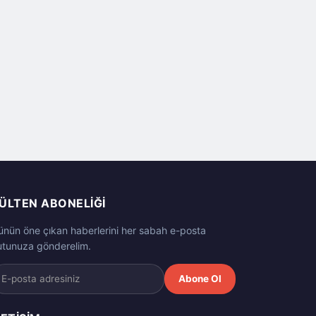
ÜLTEN ABONELIĞI
ünün öne çıkan haberlerini her sabah e-posta
utunuza gönderelim.
Abone Ol