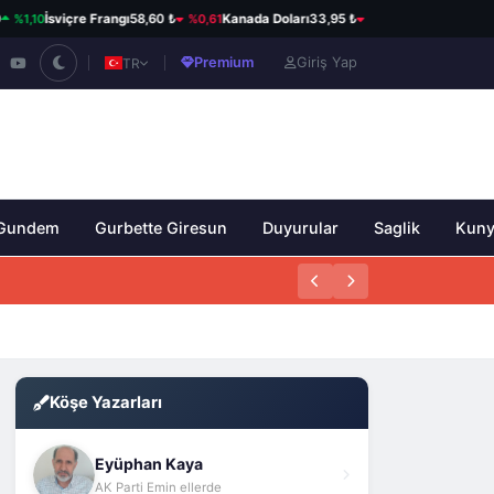
,10
%0,61
%0,04
İsviçre Frangı
58,60 ₺
Kanada Doları
33,95 ₺
Avustralya Doları
Premium
Giriş Yap
TR
Gundem
Gurbette Giresun
Duyurular
Saglik
Kun
Köşe Yazarları
Eyüphan Kaya
AK Parti Emin ellerde