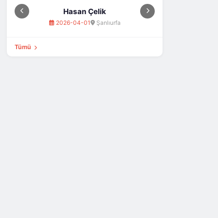
Turhan Demir
2026-06-22
Aydındere
Tümü