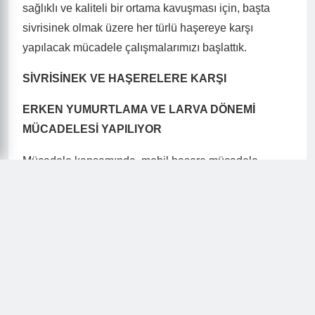
sağlıklı ve kaliteli bir ortama kavuşması için, başta
sivrisinek olmak üzere her türlü haşereye karşı
yapılacak mücadele çalışmalarımızı başlattık.
SİVRİSİNEK VE HAŞERELERE KARŞI
ERKEN YUMURTLAMA VE LARVA DÖNEMİ
MÜCADELESİ YAPILIYOR
Mücadele kapsamında, mobil haşere mücadele
ekipleri
mizle
, sivrisinek
le
mücadelenin erken önlem
i
olarak
ilkbahar
yumurtlama evresi ve
larva
mücadelesi
çalışmalarını periyodik olarak devam
ettiriyor
uz.
Entegre mücadele
kapsamında
da
mümkün olduğunca çeşitli, farklı biyolojik
dönemlere etkili ve çevreye zararı en az yöntemleri
kullan
arak periyodik ilaçlama yapıyoruz. İlçemiz