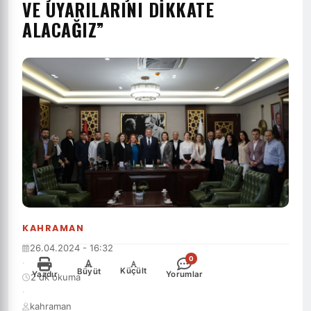
VE UYARILARINI DIKKATE
ALACAĞIZ”
KAHRAMAN
26.04.2024 - 16:32
0
·
-
+
Küçült
Büyüt
Yazdır
Yorumlar
2 dk okuma
·
kahraman