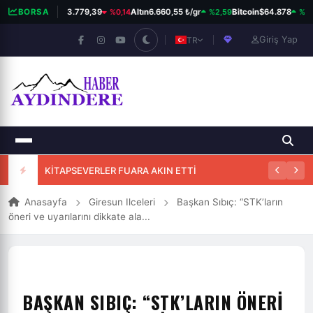
%0,14
%2,59
%0,
BORSA
BIST 100
13.779,39
Altın
6.660,55 ₺/gr
Bitcoin
$64.878
Giriş Yap
TR
25. HİKMET OKUYAR ÖDÜLLÜ ŞİİR YARIŞMASI
Anasayfa
Giresun Ilceleri
Başkan Sıbıç: “STK’ların
öneri ve uyarılarını dikkate ala...
BAŞKAN SIBIÇ: “STK’LARIN ÖNERI