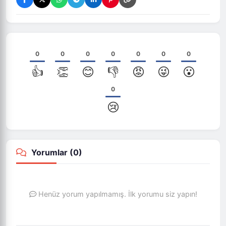
0
0
0
0
0
0
0
👍
👏
😊
👎
😡
😜
😮
0
😢
Yorumlar (
0
)
Henüz yorum yapılmamış. İlk yorumu siz yapın!