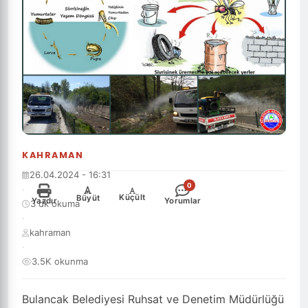
KAHRAMAN
26.04.2024 - 16:31
0
·
-
+
Küçült
Büyüt
Yazdır
Yorumlar
3 dk okuma
·
kahraman
·
3.5K okunma
Bulancak Belediyesi Ruhsat ve Denetim Müdürlüğü