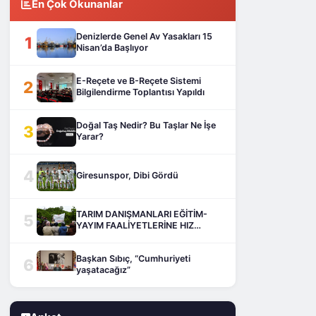
En Çok Okunanlar
Denizlerde Genel Av Yasakları 15
1
Nisan’da Başlıyor
E-Reçete ve B-Reçete Sistemi
2
Bilgilendirme Toplantısı Yapıldı
Doğal Taş Nedir? Bu Taşlar Ne İşe
3
Yarar?
4
Giresunspor, Dibi Gördü
TARIM DANIŞMANLARI EĞİTİM-
5
YAYIM FAALİYETLERİNE HIZ
KESMEDEN DEVAM EDİYOR
Başkan Sıbıç, “Cumhuriyeti
6
yaşatacağız”