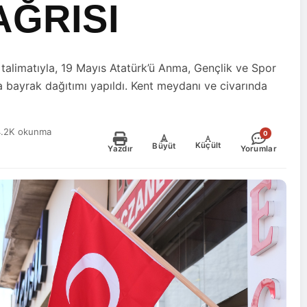
ĞRISI
talimatıyla, 19 Mayıs Atatürk’ü Anma, Gençlik ve Spor
 bayrak dağıtımı yapıldı. Kent meydanı ve civarında
4.2K okunma
0
-
+
Küçült
Büyüt
Yazdır
Yorumlar