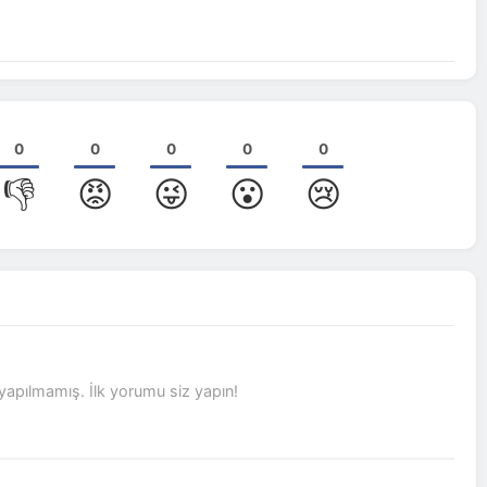
0
0
0
0
0
👎
😡
😜
😮
😢
pılmamış. İlk yorumu siz yapın!