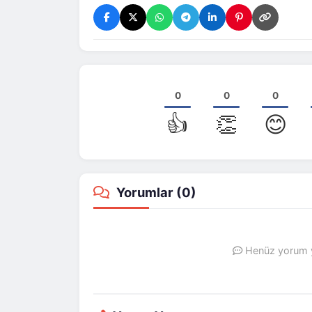
0
0
0
👍
👏
😊
Yorumlar (
0
)
Henüz yorum ya