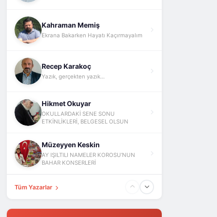
Kahraman Memiş
Ekrana Bakarken Hayatı Kaçırmayalım
Recep Karakoç
Yazık, gerçekten yazık...
Hikmet Okuyar
OKULLARDAKİ SENE SONU
ETKİNLİKLERİ, BELGESEL OLSUN
Müzeyyen Keskin
AY IŞILTILI NAMELER KOROSU’NUN
BAHAR KONSERLERİ
Tüm Yazarlar
Fatih Yokuş
ABD İsrail İran Ve Barış