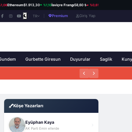
%1,10
%0,61
%0
thereum
$1.913,30
İsviçre Frangı
58,60 ₺
Kanada Doları
33,95 ₺
Premium
Giriş Yap
TR
Gundem
Gurbette Giresun
Duyurular
Saglik
Kun
Köşe Yazarları
Eyüphan Kaya
AK Parti Emin ellerde