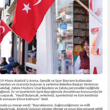
a, 19 Mayıs Atatürk’ü Anma, Gençlik ve Spor Bayramı kutlamaları
eydanı ve civarında bulunan iş yerlerine Belediye Başkan Yardımcısı
sekdağ, Zabıta Müdürü Ünal Baydere ve Zabıta personelleri eşliğinde
ağlandı. Ev ve işyerlerinin Şanlı Bayrağımızla donatılması konusunda bir
 yaparak, “Haydi Bulancak, evlerimizi, işyerlerimizi ve tüm kentimizi
rak asmayan kimse kalmasın” dedi.
ada şu mesajı verdi; "Bayraklarımız, bağımsızlığımızın ve milli
galandırmak, Atatürk'ümüzün izinden gitmek ve onun bize emanet ettiği