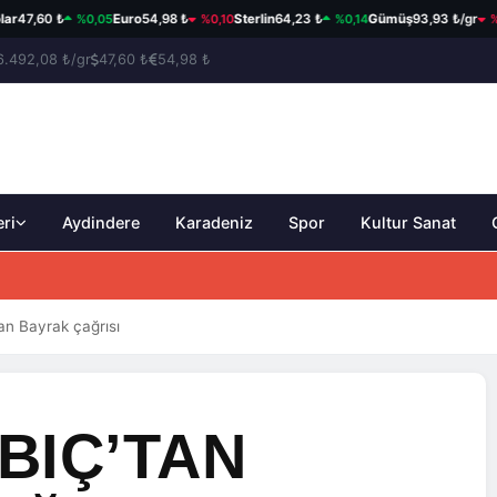
%0,05
%0,10
%0,14
%1,06
,60 ₺
Euro
54,98 ₺
Sterlin
64,23 ₺
Gümüş
93,93 ₺/gr
E
6.492,08 ₺/gr
47,60 ₺
54,98 ₺
eri
Aydindere
Karadeniz
Spor
Kultur Sanat
an Bayrak çağrısı
BIÇ’TAN