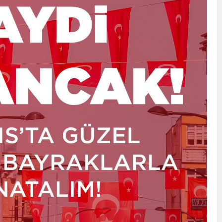
Mehmet Yılmaz
2026-03-28
Ankara
n Demir
22
Aydındere