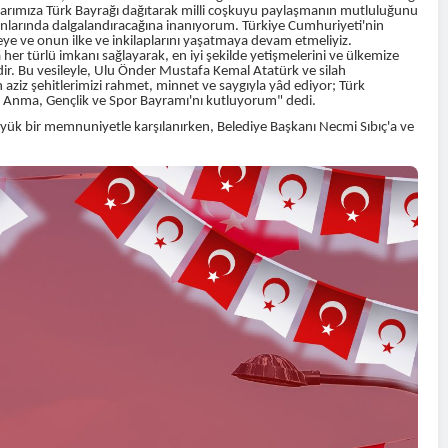
larımıza Türk Bayrağı dağıtarak milli coşkuyu paylaşmanın mutluluğunu
anlarında dalgalandıracağına inanıyorum. Türkiye Cumhuriyeti'nin
meye ve onun ilke ve inkilaplarını yaşatmaya devam etmeliyiz.
her türlü imkanı sağlayarak, en iyi şekilde yetişmelerini ve ülkemize
dir. Bu vesileyle, Ulu Önder Mustafa Kemal Atatürk ve silah
n aziz şehitlerimizi rahmet, minnet ve saygıyla yâd ediyor; Türk
'ü Anma, Gençlik ve Spor Bayramı'nı kutluyorum" dedi.
üyük bir memnuniyetle karşılanırken, Belediye Başkanı Necmi Sıbıç'a ve