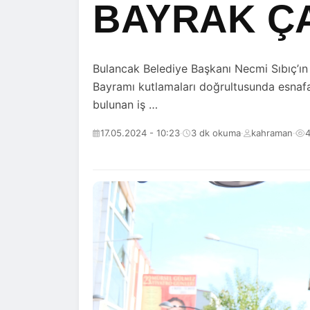
BAYRAK ÇA
Bulancak Belediye Başkanı Necmi Sıbıç’ın 
Bayramı kutlamaları doğrultusunda esnafa
bulunan iş …
17.05.2024 - 10:23
·
3 dk okuma
·
kahraman
·