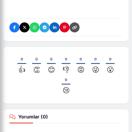
0
0
0
0
0
0
0
👍
👏
😊
👎
😡
😜
😮
0
😢
Yorumlar (
0
)