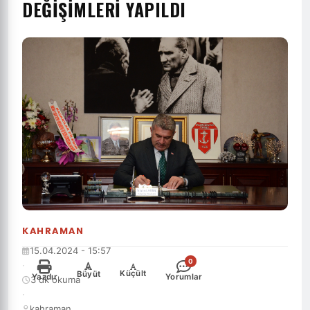
DEĞIŞIMLERI YAPILDI
KAHRAMAN
15.04.2024 - 15:57
0
·
-
+
Küçült
Büyüt
Yazdır
Yorumlar
3 dk okuma
·
kahraman