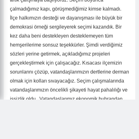
çalmadığımız kapı, görüşmediğimiz kimse kalmadı.
İlçe halkımızın desteği ve dayanışması ile büyük bir
demokrasi örneği sergileyerek seçimi kazandık. Bir
kez daha beni destekleyen desteklemeyen tüm
hemşerilerime sonsuz teşekkürler. Şimdi verdiğimiz
sözleri yerine getirmek, açıkladığımız projeleri
gerçekleştirmek için çalışacağız. Kısacası ilçemizin
sorunlarını çözüp, vatandaşlarımızın dertlerine derman
olmak için kolları sıvayacağız. Seçim çalışmalarında
vatandaşlarımızın öncelikli şikayeti hayat pahalılığı ve
işsizlik oldu. Vatandaşlarımız ekonomik buhrandan
dolayı mutsuz ve huzursuz. Yarınlarımızın teminatı
gençlerimiz de umutsuz. Artık gençlerimiz başta olmak
üzere herkes için umut olmak için gayretle ve hep
dediğimiz gibi; halkçı, dayanışmacı bir anlayışla