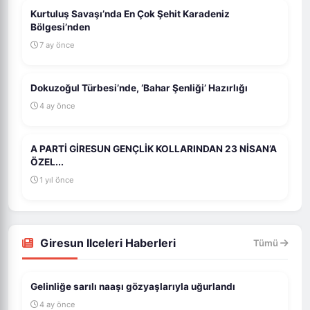
Kurtuluş Savaşı’nda En Çok Şehit Karadeniz
Bölgesi’nden
7 ay önce
Dokuzoğul Türbesi’nde, ‘Bahar Şenliği’ Hazırlığı
4 ay önce
A PARTİ GİRESUN GENÇLİK KOLLARINDAN 23 NİSAN’A
ÖZEL...
1 yıl önce
Giresun Ilceleri Haberleri
Tümü
Gelinliğe sarılı naaşı gözyaşlarıyla uğurlandı
4 ay önce