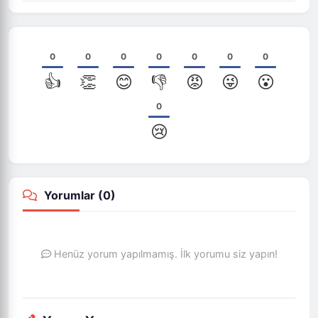
0
0
0
0
0
0
0
👍
👏
😊
👎
😡
😜
😮
0
😢
Yorumlar (
0
)
Henüz yorum yapılmamış. İlk yorumu siz yapın!