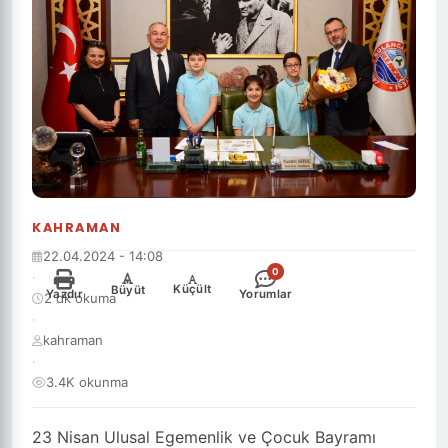
KAHRAMAN
22.04.2024 - 14:08
0
·
-
+
Küçült
Büyüt
Yazdır
Yorumlar
2 dk okuma
·
kahraman
·
3.4K okunma
23 Nisan Ulusal Egemenlik ve Çocuk Bayramı