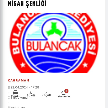
NISAN ŞENLIĞI
KAHRAMAN
22.04.2024 - 17:28
0
·
-
+
Küçült
Büyüt
Yazdır
Yorumlar
1 dk okuma
·
kahraman