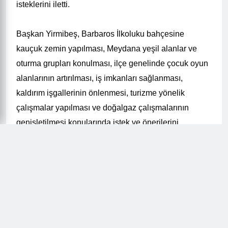
isteklerini iletti.
Başkan Yirmibeş, Barbaros İlkoluku bahçesine
kauçuk zemin yapılması, Meydana yeşil alanlar ve
oturma grupları konulması, ilçe genelinde çocuk oyun
alanlarının artırılması, iş imkanları sağlanması,
kaldırım işgallerinin önlenmesi, turizme yönelik
çalışmalar yapılması ve doğalgaz çalışmalarının
genişletilmesi konularında istek ve önerilerini
sıralayarak, yapılacak çalışmalar için teşekkür etti.
Başkan V. Rahman Aybar’da, “Sayın Başkanımız Ece
Su Yirmibeş’e teşekkür ediyorum. İstek ve önerilerini
dikkate alacak ve çalışmalarımızı bu yönde
sürdüreceğiz. Sayın Başkanımız Necmi Sıbıç’ta
çocuklarımıza büyük önem vermekte ve Bulancakla