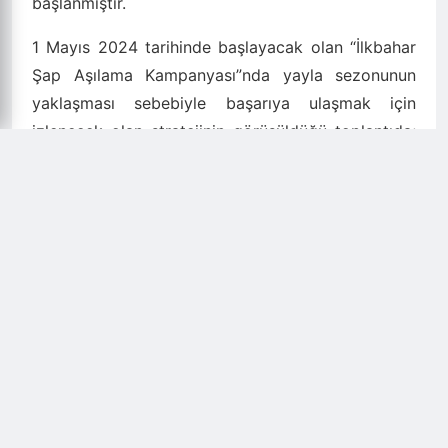
başlanmıştır.
1 Mayıs 2024 tarihinde başlayacak olan “İlkbahar
Şap Aşılama Kampanyası”nda yayla sezonunun
yaklaşması sebebiyle başarıya ulaşmak için
izlenecek olan stratejinin görüşüldüğü toplantıda;
küçükbaş hayvanlara yönelik aşılama programları,
2024 yılı küçükbaş hayvancılık desteklerinin anaç
koyun ve keçiler yerine kuzu ve oğlaklar üzerinden
gerçekleştirileceği yeni destekleme modeli,
hastalıktan ari işletmeler ve düve alımı ile buzağı
desteği konuları görüşülmüştür.
Toplantı, gündemle ilgili soruların cevaplanmasının
ardından temennilerin dile getirilmesiyle
sonlandırılmıştır.
Giresun İl Tarım ve Orman Müdürlüğü