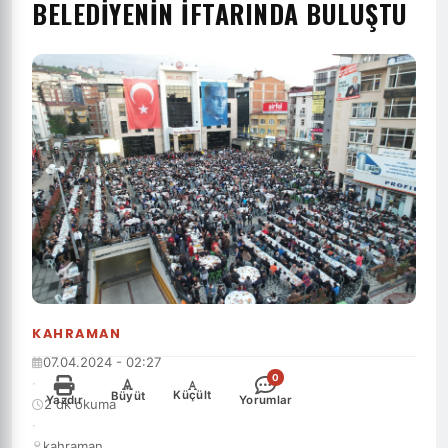
BELEDIYENIN IFTARINDA BULUŞTU
KAHRAMAN
07.04.2024 - 02:27
0
·
-
+
Küçült
Büyüt
Yazdır
Yorumlar
2 dk okuma
·
kahraman