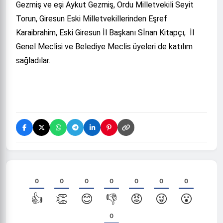
Gezmiş ve eşi Aykut Gezmiş, Ordu Milletvekili Seyit
Torun, Giresun Eski Milletvekillerinden Eşref
Karaibrahim, Eski Giresun İl Başkanı Sİnan Kitapçı, İl
Genel Meclisi ve Belediye Meclis üyeleri de katılım
sağladılar.
0
0
0
0
0
0
0
👍
👏
😊
👎
😡
😜
😮
0