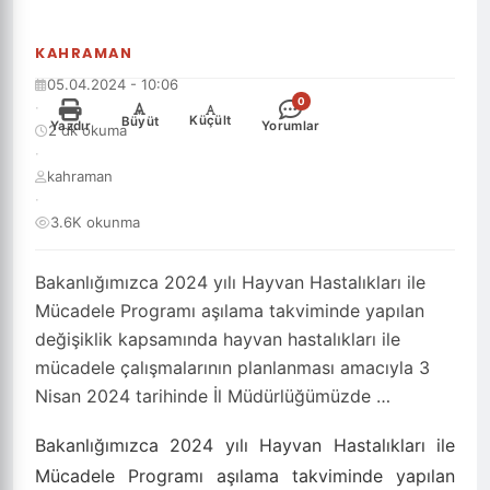
KAHRAMAN
05.04.2024 - 10:06
0
·
-
+
Küçült
Büyüt
Yazdır
Yorumlar
2 dk okuma
·
kahraman
·
3.6K okunma
Bakanlığımızca 2024 yılı Hayvan Hastalıkları ile
Mücadele Programı aşılama takviminde yapılan
değişiklik kapsamında hayvan hastalıkları ile
mücadele çalışmalarının planlanması amacıyla 3
Nisan 2024 tarihinde İl Müdürlüğümüzde …
Bakanlığımızca 2024 yılı Hayvan Hastalıkları ile
Mücadele Programı aşılama takviminde yapılan