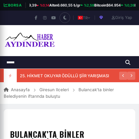
%0,14
%2,59
%0,26
BIST 100
BORSA
13.779,39
Altın
6.660,55 ₺/gr
Bitcoin
$64.954
Dol
Giriş Yap
TR
25. HİKMET OKUYAR ÖDÜLLÜ ŞİİR YARIŞMASI
Anasayfa
Giresun Ilceleri
Bulancak’ta binler
Belediyenin iftarında buluştu
BULANCAK’TA BINLER