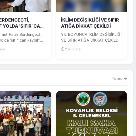
SERDENGEÇTİ,
İKLİM DEĞİŞİKLİĞİ VE SIFIR
 YOLDA ‘SIFIR’ CAN
ATIĞA DİKKAT ÇEKİLDİ
”
hmet Fatih Serdengeçti,
YIL BOYUNCA İKLİM DEĞİŞİKLİĞİ
olda ‘sıfır’ can kaybı!”
VE SIFIR ATIĞA DİKKAT ÇEKİLDİ
e, Giresun Otobüs...
önce
2 yıl önce
Tümü