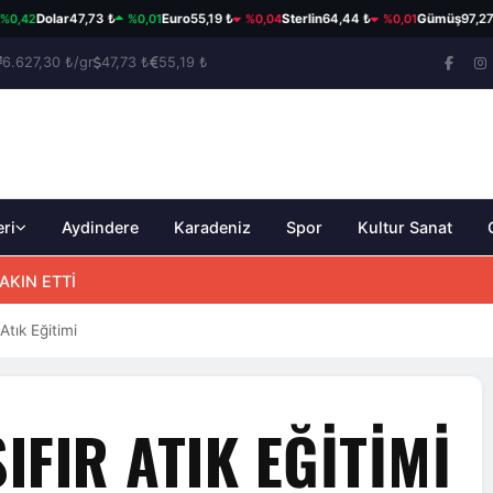
%0,01
%0,04
%0,01
Dolar
47,73 ₺
Euro
55,19 ₺
Sterlin
64,44 ₺
Gümüş
97,27 ₺/gr
6.627,30 ₺/gr
47,73 ₺
55,19 ₺
eri
Aydindere
Karadeniz
Spor
Kultur Sanat
AKIN ETTİ
 Atık Eğitimi
FIR ATIK EĞITIMI