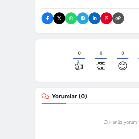
0
0
0
👍
👏
😊
Yorumlar (
0
)
Henüz yorum ya