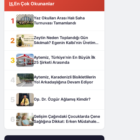
En Çok Okunanlar
Yaz Okulları Arası Halı Saha
1
Turnuvası Tamamlandı
Zeytin Neden Toplandığı Gün
2
Sıkılmalı? Egenin Kalbi’nin Üretim
Yaklaşımı
Aytemiz, Türkiye’nin En Büyük İlk
3
25 Şirketi Arasında
Aytemiz, Karadenizli Bisikletlilerin
4
Yol Arkadaşlığına Devam Ediyor
5
Op. Dr. Özgür Ağlamış Kimdir?
Gelişim Çağındaki Çocuklarda Çene
6
Sağlığına Dikkat: Erken Müdahale
Hayat Kurtarıyor