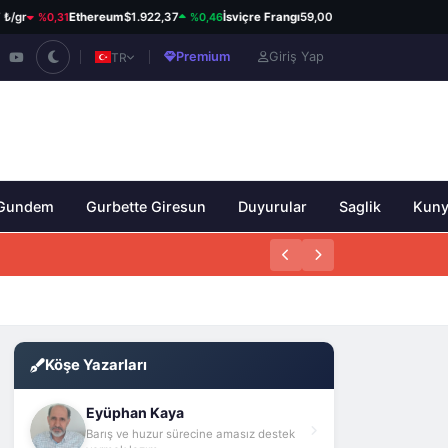
%0,31
%0,46
%0,14
Ethereum
$1.922,37
İsviçre Frangı
59,00 ₺
Kanada Doları
34,
Premium
Giriş Yap
TR
Gundem
Gurbette Giresun
Duyurular
Saglik
Kun
Köşe Yazarları
Eyüphan Kaya
Barış ve huzur sürecine amasız destek