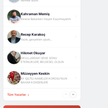
vermek lazım.
Kahraman Memiş
Ekrana Bakarken Hayatı Kaçırmayalım
Recep Karakoç
Yazık, gerçekten yazık...
Hikmet Okuyar
OKULLARDAKİ SENE SONU
ETKİNLİKLERİ, BELGESEL OLSUN
Müzeyyen Keskin
AY IŞILTILI NAMELER KOROSU’NUN
BAHAR KONSERLERİ
Tüm Yazarlar
Fatih Yokuş
ABD İsrail İran Ve Barış