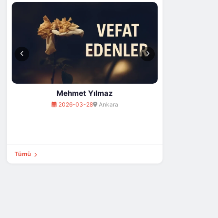
202
Mehmet Yılmaz
2026-03-28
Ankara
Tümü