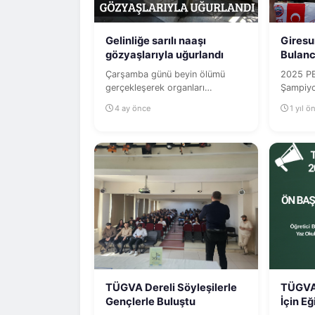
Gelinliğe sarılı naaşı
Giresu
gözyaşlarıyla uğurlandı
Bulanc
Çarşamba günü beyin ölümü
2025 PE
gerçekleşerek organları
Şampiyo
bağışlanan 23 yaşındaki Burcu
Offroad
4 ay önce
1 yıl ö
Memiş, tabutuna...
tarafınd
TÜGVA Dereli Söyleşilerle
TÜGVA
Gençlerle Buluştu
İçin Eğ