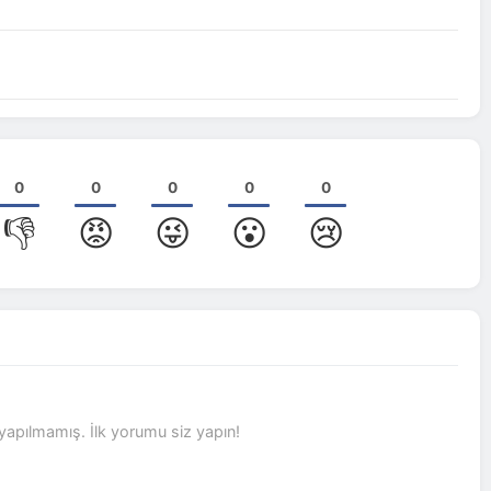
0
0
0
0
0
👎
😡
😜
😮
😢
pılmamış. İlk yorumu siz yapın!