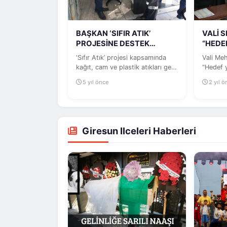
BAŞKAN ‘SIFIR ATIK’
VALİ 
PROJESİNE DESTEK
“HEDEF
ÇAĞRISI YAPTI
KAYBI!
‘Sıfır Atık’ projesi kapsamında
Vali Me
kağıt, cam ve plastik atıkları geri
“Hedef y
dönüşüme kazandırmak için...
ilkesiyl
5 yıl önce
2 yıl 
Giresun Ilceleri Haberleri