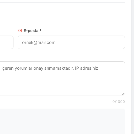
E-posta *
Turhan Demir
2026-06-22
Aydındere
0
/1000