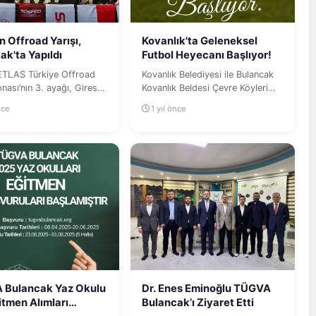
n Offroad Yarışı,
Kovanlık'ta Geleneksel
ak'ta Yapıldı
Futbol Heyecanı Başlıyor!
TLAS Türkiye Offroad
Kovanlık Belediyesi ile Bulancak
nası’nın 3. ayağı, Giresun
Kovanlık Beldesi Çevre Köyleri
 Spor Kulübü
Yardımlaşma ve Dayanışma
nce
1 yıl önce
an...
Derneği...
 Bulancak Yaz Okulu
Dr. Enes Eminoğlu TÜGVA
itmen Alımları
Bulancak’ı Ziyaret Etti