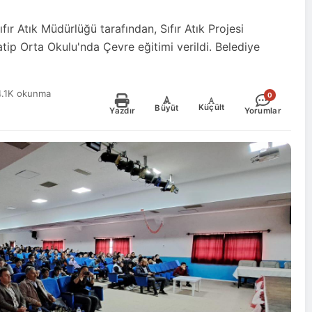
ıfır Atık Müdürlüğü tarafından, Sıfır Atık Projesi
ip Orta Okulu'nda Çevre eğitimi verildi. Belediye
4.1K okunma
0
-
+
Küçült
Büyüt
Yazdır
Yorumlar