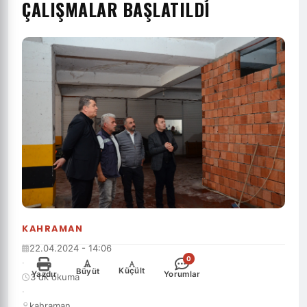
ÇALIŞMALAR BAŞLATILDI
KAHRAMAN
22.04.2024 - 14:06
0
·
-
+
Küçült
Büyüt
Yazdır
Yorumlar
3 dk okuma
·
kahraman