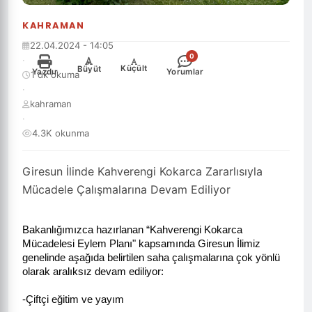
KAHRAMAN
22.04.2024 - 14:05
0
·
-
+
Küçült
Büyüt
Yazdır
Yorumlar
1 dk okuma
·
kahraman
·
4.3K okunma
Giresun İlinde Kahverengi Kokarca Zararlısıyla
Mücadele Çalışmalarına Devam Ediliyor
Bakanlığımızca hazırlanan “Kahverengi Kokarca
Mücadelesi Eylem Planı" kapsamında Giresun İlimiz
genelinde aşağıda belirtilen saha çalışmalarına çok yönlü
olarak aralıksız devam ediliyor:
-Çiftçi eğitim ve yayım