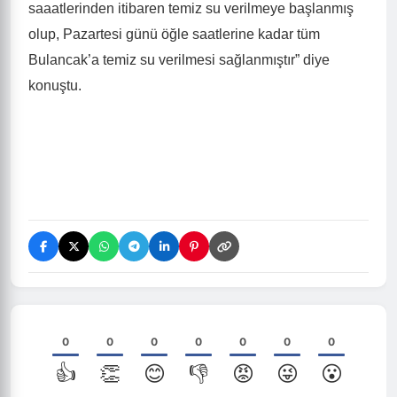
saaatlerinden itibaren temiz su verilmeye başlanmış
olup, Pazartesi günü öğle saatlerine kadar tüm
Bulancak’a temiz su verilmesi sağlanmıştır” diye
konuştu.
0
0
0
0
0
0
0
👍
👏
😊
👎
😡
😜
😮