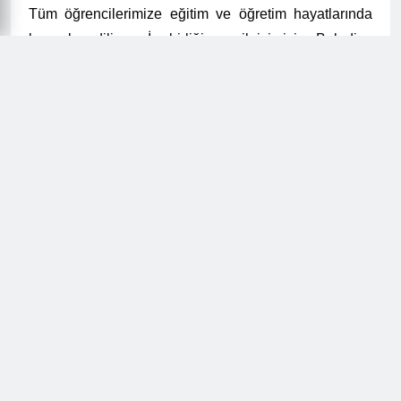
Tüm öğrencilerimize eğitim ve öğretim hayatlarında
başarılar diliyor, İş birliği ve ilgisi için Belediye
Başkanımız Sayın Necmi Sıbıç’a teşekkürlerimizi
iletiyoruz” diye konuştu.