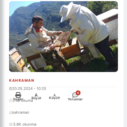
KAHRAMAN
20.05.2024 - 10:25
0
·
-
+
Küçült
Büyüt
Yazdır
Yorumlar
3 dk okuma
·
kahraman
·
3.8K okunma