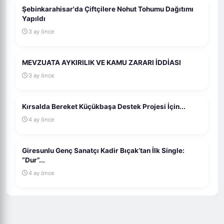
Şebinkarahisar'da Çiftçilere Nohut Tohumu Dağıtımı
Yapıldı
3 ay önce
MEVZUATA AYKIRILIK VE KAMU ZARARI İDDİASI
3 ay önce
Kırsalda Bereket Küçükbaşa Destek Projesi İçin...
4 ay önce
Giresunlu Genç Sanatçı Kadir Bıçak’tan İlk Single:
“Dur”...
4 ay önce