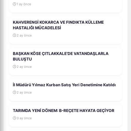
1 ay önce
KAHVERENGİ KOKARCA VE FINDIKTA KÜLLEME
HASTALIĞI MÜCADELESİ
2 ay önce
BAŞKAN KÖSE ÇITLAKKALE’DE VATANDAŞLARLA
BULUŞTU
2 ay önce
İl Müdürü Yılmaz Kurban Satış Yeri Denetimine Katıldı
2 ay önce
TARIMDA YENİ DÖNEM: B-REÇETE HAYATA GEÇİYOR
3 ay önce