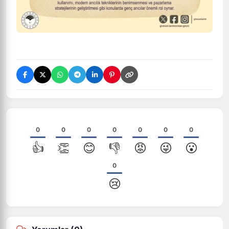
0
0
0
0
0
0
0
👍
👏
😊
👎
😡
😜
😮
0
😢