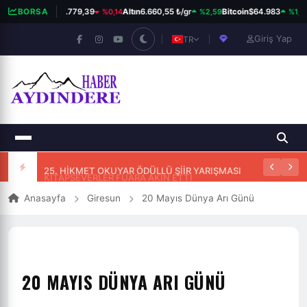
%0,14
%2,59
%1,16
BIST 100
BORSA
13.779,39
Altın
6.660,55 ₺/gr
Bitcoin
$64.983
Giriş Yap
TR
25. HİKMET OKUYAR ÖDÜLLÜ ŞİİR YARIŞMASI
Anasayfa
Giresun
20 Mayıs Dünya Arı Günü
20 MAYIS DÜNYA ARI GÜNÜ