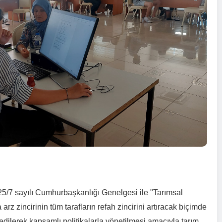
5/7 sayılı Cumhurbaşkanlığı Genelgesi ile "Tarımsal
rz zincirinin tüm tarafların refah zincirini artıracak biçimde
 edilerek kapsamlı politikalarla yönetilmesi amacıyla tarım