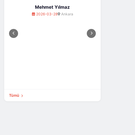
202
Mehmet Yılmaz
2026-03-28
Ankara
Tümü