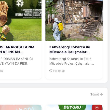
LUSLARARASI TARIM
Kahverengi Kokarca ile
 VE İNSAN
Mücadele Çalışmaları
RAF YARIŞMASI...
Devam Ediyor
VE ORMAN BAKANLIĞI
Kahverengi Kokarca ile Etkin
VE YAYIN DAİRESİ
Mücadele Projesi Çalışmaları
LIĞI 15. ULUSLARARASI
Devam Ediyor
nce
1 yıl önce
ORMAN VE İNSAN...
Tümü