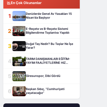
En Çok Okunanlar
Denizlerde Genel Av Yasakları 15
1
Nisan’da Başlıyor
E-Reçete ve B-Reçete Sistemi
2
Bilgilendirme Toplantısı Yapıldı
Doğal Taş Nedir? Bu Taşlar Ne İşe
3
Yarar?
TARIM DANIŞMANLARI EĞİTİM-
4
YAYIM FAALİYETLERİNE HIZ
KESMEDEN DEVAM EDİYOR
5
Giresunspor, Dibi Gördü
Başkan Sıbıç, “Cumhuriyeti
6
yaşatacağız”