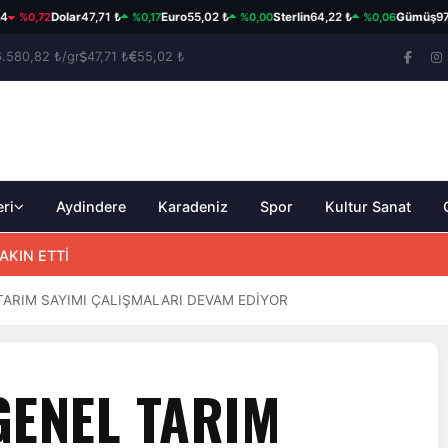
,72
%0,17
%0,00
%0,06
Dolar
47,71 ₺
Euro
55,02 ₺
Sterlin
64,22 ₺
Gümüş
97,93 ₺
6.580,82 ₺/gr
47,71 ₺
55,02 ₺
eri
Aydindere
Karadeniz
Spor
Kultur Sanat
AKIN ETTİ
TARIM SAYIMI ÇALIŞMALARI DEVAM EDİYOR
GENEL TARIM