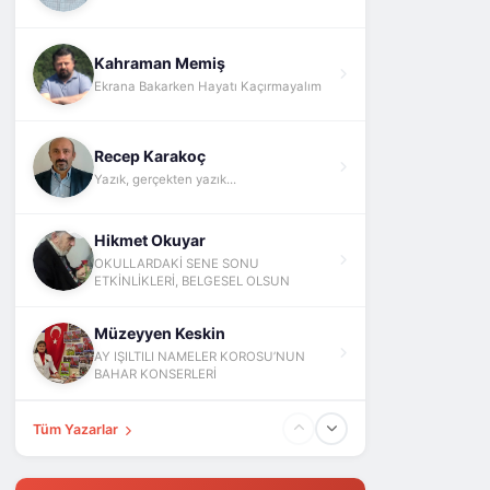
Kahraman Memiş
Ekrana Bakarken Hayatı Kaçırmayalım
Recep Karakoç
Yazık, gerçekten yazık...
Hikmet Okuyar
OKULLARDAKİ SENE SONU
ETKİNLİKLERİ, BELGESEL OLSUN
Müzeyyen Keskin
AY IŞILTILI NAMELER KOROSU’NUN
BAHAR KONSERLERİ
Tüm Yazarlar
Fatih Yokuş
ABD İsrail İran Ve Barış