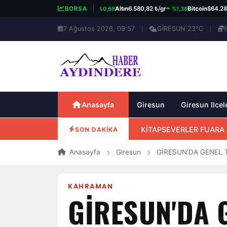
%0,68
%1,36
%0
BIST 100
13.892,03
BORSA
Altın
6.580,82 ₺/gr
Bitcoin
$64.284
7 Ağustos 2026, 09:57
GİRESUN 23°C
Anasayfa
Giresun
Giresun Ilcel
KİTAPSEVERLER FUARA 
SON DAKİKA
Anasayfa
Giresun
GİRESUN'DA GENEL 
KAHRAMAN
GİRESUN'DA 