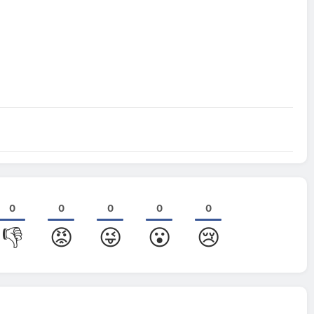
Turhan Demir
2026-06-22
Aydındere
0
0
0
0
0
👎
😡
😜
😮
😢