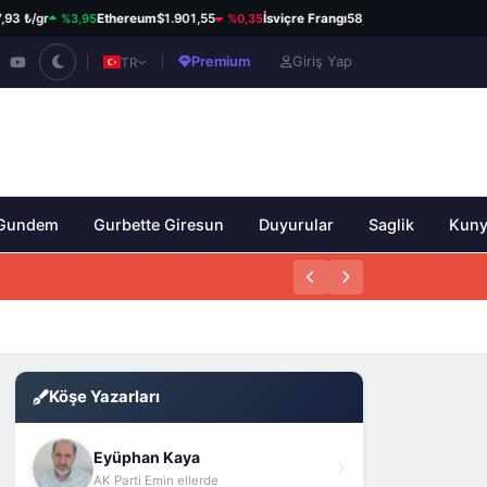
%3,95
%0,35
%0,34
/gr
Ethereum
$1.901,55
İsviçre Frangı
58,80 ₺
Kanada Dolar
Premium
Giriş Yap
TR
Gundem
Gurbette Giresun
Duyurular
Saglik
Kun
Köşe Yazarları
Eyüphan Kaya
AK Parti Emin ellerde