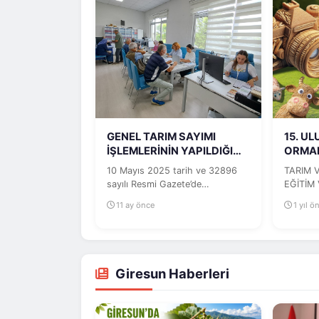
GENEL TARIM SAYIMI
15. U
İŞLEMLERİNİN YAPILDIĞI
ORMAN
BÜROLARIN...
FOTOĞ
10 Mayıs 2025 tarih ve 32896
TARIM 
sayılı Resmi Gazete’de
EĞİTİM 
yayımlanan Genel Tarım Sayımı
BAŞKAN
11 ay önce
1 yıl ö
(GTS) ile...
TARIM 
Giresun Haberleri