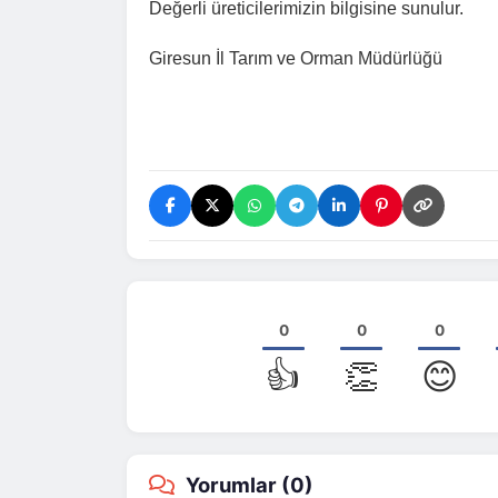
Değerli üreticilerimizin bilgisine sunulur.
Giresun İl Tarım ve Orman Müdürlüğü
0
0
0
👍
👏
😊
Yorumlar (
0
)