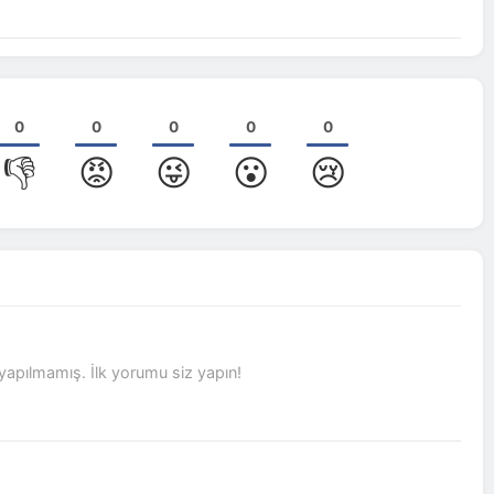
0
0
0
0
0
👎
😡
😜
😮
😢
pılmamış. İlk yorumu siz yapın!