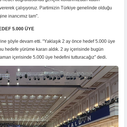
e vererek çalışıyoruz. Partimizin Türkiye genelinde olduğu
ne inancımız tam”.
EDEF 5.000 ÜYE
ne şöyle devam etti. “Yaklaşık 2 ay önce hedef 5.000 üye
bu hedefe yürüme kararı aldık. 2 ay içerisinde bugün
Mehmet Yılmaz
zaman içerisinde 5.000 üye hedefini tutturacağız” dedi.
2026-03-28
Ankara
n Demir
22
Aydındere