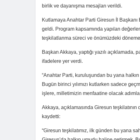
birlik ve dayanışma mesajları verildi.
Kutlamaya
Anahtar Parti Giresun İl Başkanı
geldi. Program kapsamında yapılan değerlendi
teşkilatlanma süreci ve önümüzdeki döneme d
Başkan Akkaya, yaptığı yazılı açıklamada, pa
ifadelere yer verdi.
“Anahtar Parti, kuruluşundan bu yana halkın s
Bugün birinci yılımızı kutlarken sadece geçmi
işlere, milletimizin menfaatine olacak adıml
Akkaya, açıklamasında Giresun teşkilatının 
kaydetti:
“Giresun teşkilatımız, ilk günden bu yana saha
Giresun’da halkın umudu haline getirmek. B