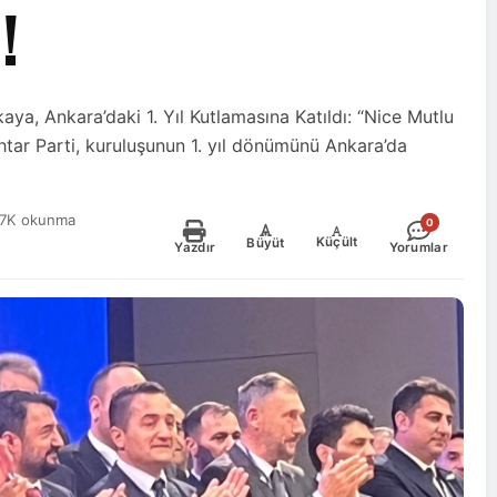
!
aya, Ankara’daki 1. Yıl Kutlamasına Katıldı: “Nice Mutlu
ahtar Parti, kuruluşunun 1. yıl dönümünü Ankara’da
.7K okunma
0
-
+
Küçült
Büyüt
Yazdır
Yorumlar