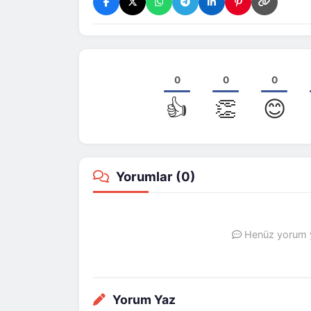
0
0
0
👍
👏
😊
Yorumlar (
0
)
Henüz yorum ya
Yorum Yaz