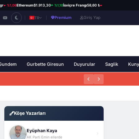
1,06
%1,10
%0,61
Ethereum
$1.913,30
İsviçre Frangı
58,60 ₺
Kanada Doları
33,95
Premium
Giriş Yap
TR
Gundem
Gurbette Giresun
Duyurular
Saglik
Kun
Köşe Yazarları
Eyüphan Kaya
AK Parti Emin ellerde