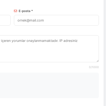
E-posta *
0
/1000