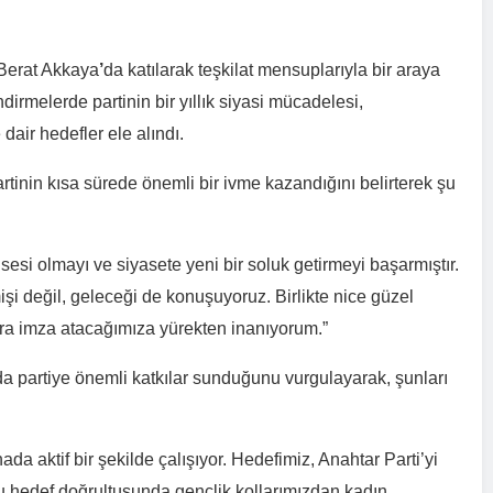
 Berat Akkaya
’
da katılarak teşkilat mensuplarıyla bir araya
rmelerde partinin bir yıllık siyasi mücadelesi,
air hedefler ele alındı.
rtinin kısa sürede önemli bir ivme kazandığını belirterek şu
esi olmayı ve siyasete yeni bir soluk getirmeyi başarmıştır.
şi değil, geleceği de konuşuyoruz. Birlikte nice güzel
ara imza atacağımıza yürekten inanıyorum.”
da partiye önemli katkılar sunduğunu vurgulayarak, şunları
da aktif bir şekilde çalışıyor. Hedefimiz, Anahtar Parti’yi
u hedef doğrultusunda gençlik kollarımızdan kadın