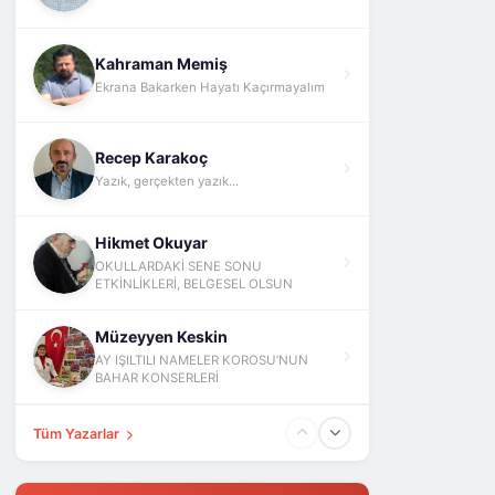
Kahraman Memiş
Ekrana Bakarken Hayatı Kaçırmayalım
Recep Karakoç
Yazık, gerçekten yazık...
Hikmet Okuyar
OKULLARDAKİ SENE SONU
ETKİNLİKLERİ, BELGESEL OLSUN
Müzeyyen Keskin
AY IŞILTILI NAMELER KOROSU’NUN
BAHAR KONSERLERİ
Tüm Yazarlar
Fatih Yokuş
ABD İsrail İran Ve Barış