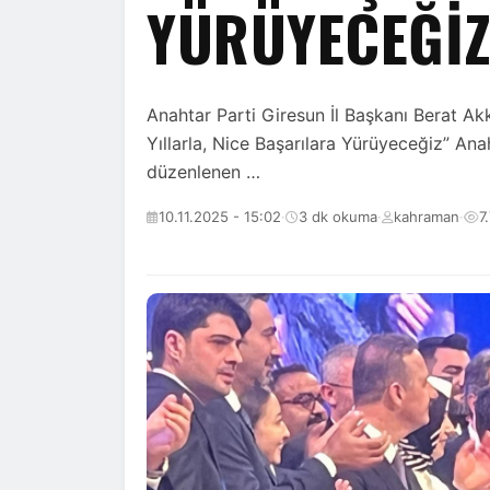
YÜRÜYECEĞİZ
Anahtar Parti Giresun İl Başkanı Berat Akk
Yıllarla, Nice Başarılara Yürüyeceğiz” An
düzenlenen …
10.11.2025 - 15:02
·
3 dk okuma
·
kahraman
·
7