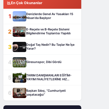
En Çok Okunanlar
Denizlerde Genel Av Yasakları 15
1
Nisan’da Başlıyor
E-Reçete ve B-Reçete Sistemi
2
Bilgilendirme Toplantısı Yapıldı
Doğal Taş Nedir? Bu Taşlar Ne İşe
3
Yarar?
4
Giresunspor, Dibi Gördü
TARIM DANIŞMANLARI EĞİTİM-
5
YAYIM FAALİYETLERİNE HIZ
KESMEDEN DEVAM EDİYOR
Başkan Sıbıç, “Cumhuriyeti
6
yaşatacağız”