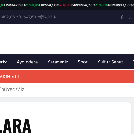
%0,05
%0,10
%0,14
%
lar
47,60 ₺
Euro
54,98 ₺
Sterlin
64,23 ₺
Gümüş
93,93 ₺/gr
6.492,08 ₺/gr
47,60 ₺
54,98 ₺
eri
Aydindere
Karadeniz
Spor
Kultur Sanat
ÜLLÜ ŞİİR YARIŞMASI
ÜRÜYECEĞİZ!
LARA