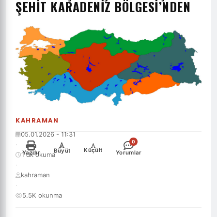
ŞEHIT KARADENIZ BÖLGESI’NDEN
KAHRAMAN
05.01.2026 - 11:31
0
·
-
+
Küçült
Büyüt
Yazdır
Yorumlar
1 dk okuma
·
kahraman
·
5.5K okunma