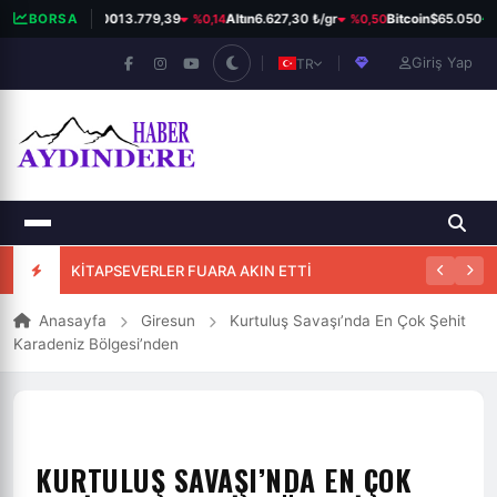
%0,14
%0,50
%
BORSA
BIST 100
13.779,39
Altın
6.627,30 ₺/gr
Bitcoin
$65.050
Giriş Yap
TR
KİTAPSEVERLER FUARA AKIN ETTİ
Anasayfa
Giresun
Kurtuluş Savaşı’nda En Çok Şehit
Karadeniz Bölgesi’nden
KURTULUŞ SAVAŞI’NDA EN ÇOK