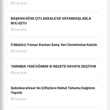
2 ay önce
BAŞKAN KÖSE ÇITLAKKALE’DE VATANDAŞLARLA
BULUŞTU
2 ay önce
İl Müdürü Yılmaz Kurban Satış Yeri Denetimine Katıldı
2 ay önce
TARIMDA YENİ DÖNEM: B-REÇETE HAYATA GEÇİYOR
3 ay önce
Şebinkarahisar'da Çiftçilere Nohut Tohumu Dağıtımı
Yapıldı
3 ay önce