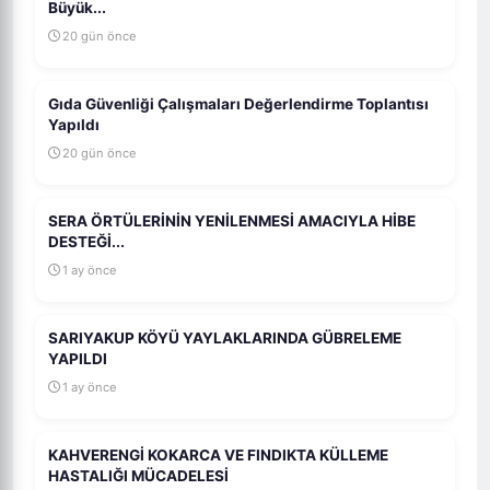
Büyük...
20 gün önce
Gıda Güvenliği Çalışmaları Değerlendirme Toplantısı
Yapıldı
20 gün önce
SERA ÖRTÜLERİNİN YENİLENMESİ AMACIYLA HİBE
DESTEĞİ...
1 ay önce
SARIYAKUP KÖYÜ YAYLAKLARINDA GÜBRELEME
YAPILDI
1 ay önce
KAHVERENGİ KOKARCA VE FINDIKTA KÜLLEME
HASTALIĞI MÜCADELESİ