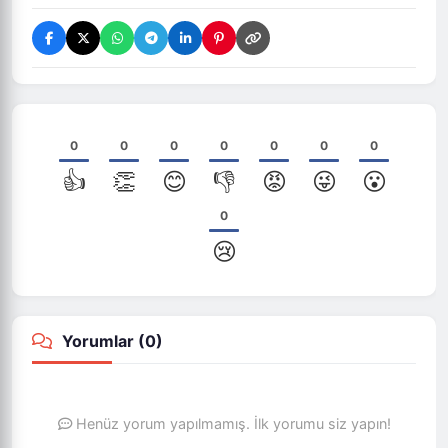
0
0
0
0
0
0
0
👍
👏
😊
👎
😡
😜
😮
0
😢
Yorumlar (
0
)
Henüz yorum yapılmamış. İlk yorumu siz yapın!