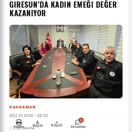
GIRESUN’DA KADIN EMEĞI DEĞER
KAZANIYOR
KAHRAMAN
02.01.2026 - 08:33
0
·
-
+
Küçült
Büyüt
Yazdır
Yorumlar
3 dk okuma