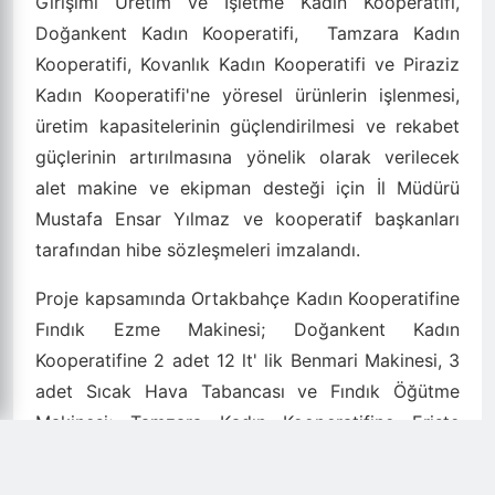
Girişimi Üretim ve İşletme Kadın Kooperatifi
,
Doğankent Kadın Kooperatifi,
Tamzara Kadın
Kooperatifi, Kovanlık Kadın Kooperatifi ve Piraziz
Kadın Kooperatifi
'
ne yöresel ürünlerin işlenmesi,
üretim kapasitelerinin güçlendirilmesi ve rekabet
güçlerinin artırılmasına yönelik olarak verilecek
alet makine ve ekipman desteği için İl Müdürü
Mustafa Ensar Yılmaz ve kooperatif başkanları
tarafından hibe sözleşmeleri imzalandı.
Proje kapsamında Ortakbahçe Kadın Kooperatifine
Fındık Ezme Makinesi; Doğankent Kadın
Kooperatifine 2 adet 12 lt' lik Benmari Makinesi, 3
adet Sıcak Hava Tabancası ve Fındık Öğütme
Makinesi; Tamzara Kadın Kooperatifine Erişte
Kesme Makinesi ve Kuşburnu Marmelat Makinesi;
Kovanlık Kadın Kooperatifine İki Kefeli Lineer