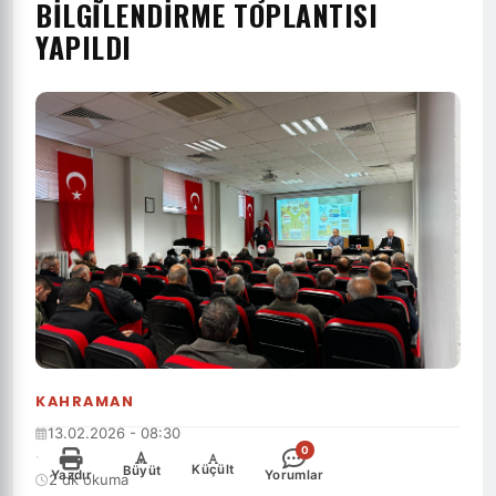
BILGILENDIRME TOPLANTISI
YAPILDI
KAHRAMAN
13.02.2026 - 08:30
0
·
-
+
Küçült
Büyüt
Yazdır
Yorumlar
2 dk okuma