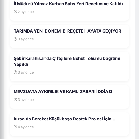
İl Müdürü Yılmaz Kurban Satış Yeri Denetimine Katıldı
2 ay önce
TARIMDA YENİ DÖNEM: B-REÇETE HAYATA GEÇİYOR
3 ay önce
Şebinkarahisar'da Çiftçilere Nohut Tohumu Dağıtımı
Yapıldı
3 ay önce
MEVZUATA AYKIRILIK VE KAMU ZARARI İDDİASI
3 ay önce
Kırsalda Bereket Küçükbaşa Destek Projesi İçin...
4 ay önce