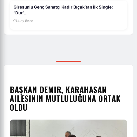
Giresunlu Genç Sanatçı Kadir Bıçak’tan İlk Single:
“Dur”...
4 ay önce
BAŞKAN DEMIR, KARAHASAN
AILESININ MUTLULUĞUNA ORTAK
OLDU