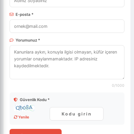
E-posta *
Yorumunuz *
0
/1000
Güvenlik Kodu *
Yenile