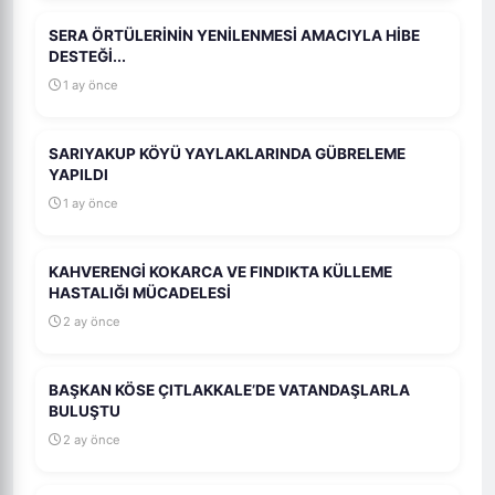
SERA ÖRTÜLERİNİN YENİLENMESİ AMACIYLA HİBE
DESTEĞİ...
1 ay önce
SARIYAKUP KÖYÜ YAYLAKLARINDA GÜBRELEME
YAPILDI
1 ay önce
KAHVERENGİ KOKARCA VE FINDIKTA KÜLLEME
HASTALIĞI MÜCADELESİ
2 ay önce
BAŞKAN KÖSE ÇITLAKKALE’DE VATANDAŞLARLA
BULUŞTU
2 ay önce