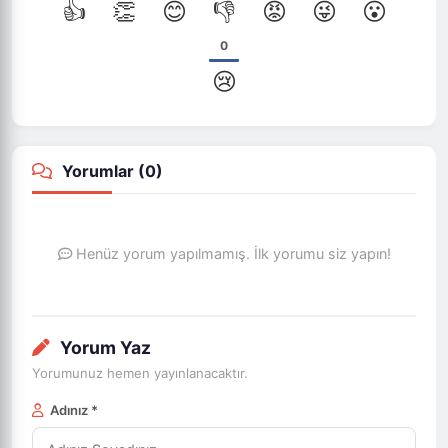
👍
👏
😊
👎
😡
😜
😮
0
😢
Yorumlar (
0
)
Henüz yorum yapılmamış. İlk yorumu siz yapın!
Yorum Yaz
Yorumunuz hemen yayınlanacaktır.
Adınız *