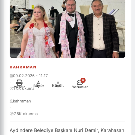
KAHRAMAN
09.02.2026 - 11:17
0
·
-
+
Küçült
Büyüt
Yazdır
Yorumlar
1 dk okuma
·
kahraman
·
7.8K okunma
Aydındere Belediye Başkanı Nuri Demir, Karahasan