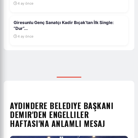
4 ay önce
Giresunlu Genç Sanatçı Kadir Bıçak’tan İlk Single:
“Dur”...
4 ay önce
AYDINDERE BELEDIYE BAŞKANI
DEMIR'DEN ENGELLILER
HAFTASI'NA ANLAMLI MESAJ