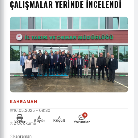
ÇALIŞMALAR YERİNDE İNCELENDİ
KAHRAMAN
16.05.2025 - 08:30
0
·
-
+
Küçült
Büyüt
Yazdır
Yorumlar
2 dk okuma
·
kahraman