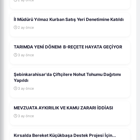
İl Müdürü Yılmaz Kurban Satış Yeri Denetimine Katıldı
2 ay önce
TARIMDA YENİ DÖNEM: B-REÇETE HAYATA GEÇİYOR
3 ay önce
Şebinkarahisar'da Çiftçilere Nohut Tohumu Dağıtımı
Yapıldı
3 ay önce
MEVZUATA AYKIRILIK VE KAMU ZARARI İDDİASI
3 ay önce
Kırsalda Bereket Küçükbaşa Destek Projesi İçin...