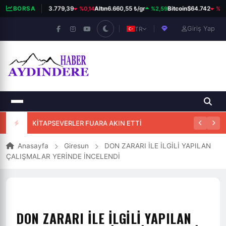
%0,14
%2,59
%0,
BORSA
BIST 100
13.779,39
Altın
6.660,55 ₺/gr
Bitcoin
$64.742
Giriş Yap
TR
25. HİKMET OKUYAR ÖDÜLLÜ ŞİİR YARIŞMASI
KİTAPSEVERLER FUARA AKIN ETTİ
Anasayfa
Giresun
DON ZARARI İLE İLGİLİ YAPILAN
ÇALIŞMALAR YERİNDE İNCELENDİ
DON ZARARI İLE İLGİLİ YAPILAN