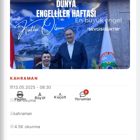
KAHRAMAN
13.05.2025 - 08:30
0
·
-
+
Küçült
Büyüt
Yazdır
Yorumlar
1 dk okuma
·
kahraman
·
4.5K okunma