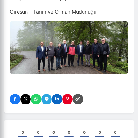
Giresun İl Tarım ve Orman Müdürlüğü
0
0
0
0
0
0
0