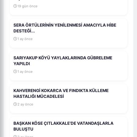
19 gün önce
SERA ÖRTÜLERİNİN YENİLENMESİ AMACIYLA HİBE
DESTEĞİ...
1 ay önce
SARIYAKUP KÖYÜ YAYLAKLARINDA GÜBRELEME
YAPILDI
1 ay önce
KAHVERENGİ KOKARCA VE FINDIKTA KÜLLEME
HASTALIĞI MÜCADELESİ
2 ay önce
BAŞKAN KÖSE ÇITLAKKALE’DE VATANDAŞLARLA
BULUŞTU
2 ay önce