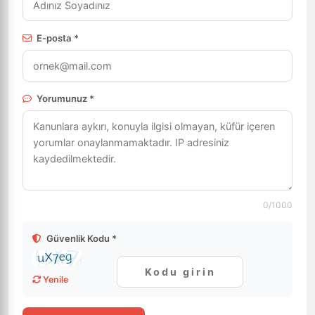
E-posta *
Yorumunuz *
0
/1000
Güvenlik Kodu *
Yenile