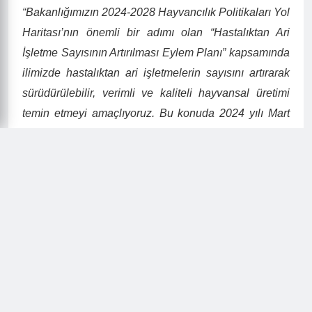
“Bakanlığımızın
2024-2028 Hayvancılık Politikaları Yol
Haritası
’nın önemli bir adımı olan “Hastalıktan Ari
İşletme Sayısının Artırılması Eylem Planı” kapsamında
ilimizde hastalıktan ari işletmelerin sayısını artırarak
sürüdürülebilir, verimli ve kaliteli hayvansal üretimi
temin etmeyi amaçlıyoruz. Bu konuda 2024 yılı Mart
ayından itibaren çalışmalarımızı hızlandırdık ve bugün
Giresun’da bir ilki gerçekleştirerek ilk defa bir
hayvancılık işletmesine hastalıktan arilik için ‘sağlık
sertifikası’ veriyoruz
. Hastalıktan ari işletme deyince
hayvanlardan insanlara bulaşabilen zoonoz karakterli
tüberküloz ve bruselloz hastalıklarına yönelik olarak
yapılan testler sonucunda bu hastalıkların olmadığı
hayvancılık işletmelerini anlıyoruz.
Yönerge
gereğince işletmede bulunan hayvanlar belli