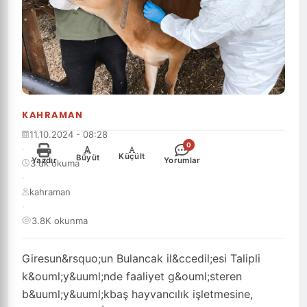
KAHRAMAN
11.10.2024 - 08:28
0
·
-
+
Küçült
Büyüt
Yazdır
Yorumlar
3 dk okuma
·
kahraman
·
3.8K okunma
Giresun&rsquo;un Bulancak il&ccedil;esi Talipli
k&ouml;y&uuml;nde faaliyet g&ouml;steren
b&uuml;y&uuml;kbaş hayvancılık işletmesine,