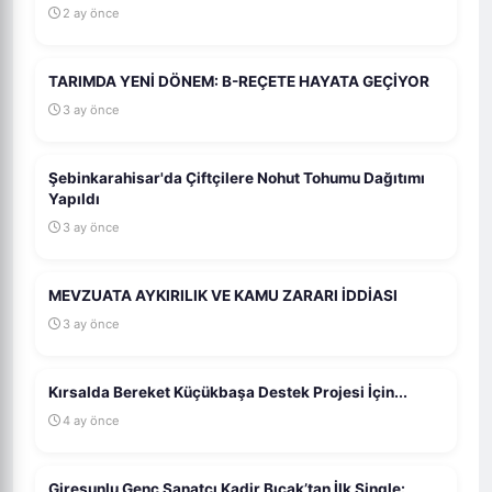
2 ay önce
TARIMDA YENİ DÖNEM: B-REÇETE HAYATA GEÇİYOR
3 ay önce
Şebinkarahisar'da Çiftçilere Nohut Tohumu Dağıtımı
Yapıldı
3 ay önce
MEVZUATA AYKIRILIK VE KAMU ZARARI İDDİASI
3 ay önce
Kırsalda Bereket Küçükbaşa Destek Projesi İçin...
4 ay önce
Giresunlu Genç Sanatçı Kadir Bıçak’tan İlk Single: