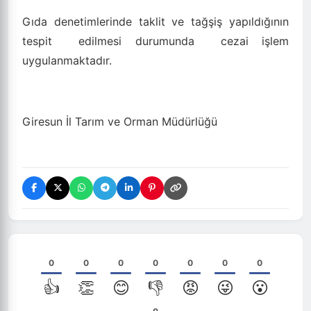
Gıda denetimlerinde taklit ve tağşiş yapıldığının
tespit
edilmesi durumunda
cezai işlem
uygulanmaktadır.
Giresun İl Tarım ve Orman Müdürlüğü
0
0
0
0
0
0
0
👍
👏
😊
👎
😡
😜
😮