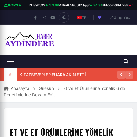
%0,68
%1,36
%0,
BORSA
BIST 100
13.892,03
Altın
6.580,82 ₺/gr
Bitcoin
$64.284
Giriş Yap
TR
25. HİKMET OKUYAR ÖDÜLLÜ ŞİİR YARIŞMASI
KİTAPSEVERLER FUARA AKIN ETTİ
Anasayfa
Giresun
Et ve Et Ürünlerine Yönelik Gıda
Denetimlerine Devam Edil...
ET VE ET ÜRÜNLERINE YÖNELIK