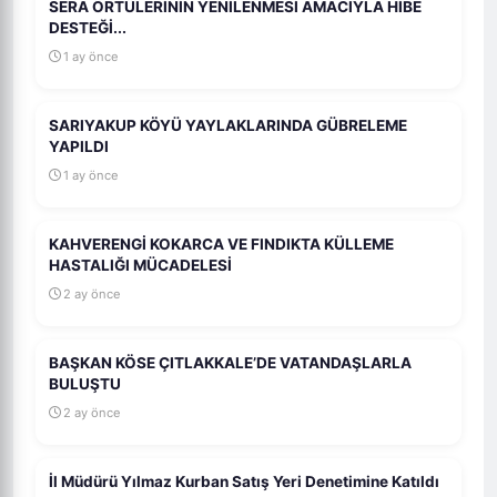
SERA ÖRTÜLERİNİN YENİLENMESİ AMACIYLA HİBE
DESTEĞİ...
1 ay önce
SARIYAKUP KÖYÜ YAYLAKLARINDA GÜBRELEME
YAPILDI
1 ay önce
KAHVERENGİ KOKARCA VE FINDIKTA KÜLLEME
HASTALIĞI MÜCADELESİ
2 ay önce
BAŞKAN KÖSE ÇITLAKKALE’DE VATANDAŞLARLA
BULUŞTU
2 ay önce
İl Müdürü Yılmaz Kurban Satış Yeri Denetimine Katıldı