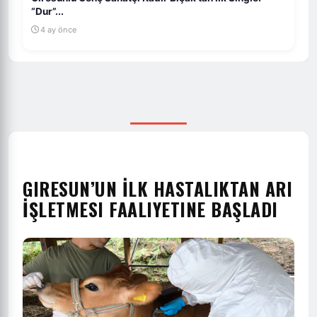
“Dur”...
4 ay önce
GIRESUN’UN İLK HASTALIKTAN ARI
İŞLETMESI FAALIYETINE BAŞLADI