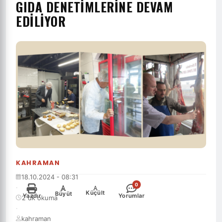
GIDA DENETIMLERINE DEVAM
EDILIYOR
KAHRAMAN
18.10.2024 - 08:31
0
·
-
+
Küçült
Büyüt
Yazdır
Yorumlar
2 dk okuma
·
kahraman