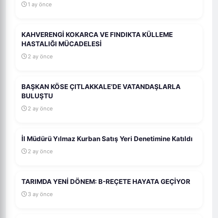
1 ay önce
KAHVERENGİ KOKARCA VE FINDIKTA KÜLLEME
HASTALIĞI MÜCADELESİ
2 ay önce
BAŞKAN KÖSE ÇITLAKKALE’DE VATANDAŞLARLA
BULUŞTU
2 ay önce
İl Müdürü Yılmaz Kurban Satış Yeri Denetimine Katıldı
2 ay önce
TARIMDA YENİ DÖNEM: B-REÇETE HAYATA GEÇİYOR
3 ay önce