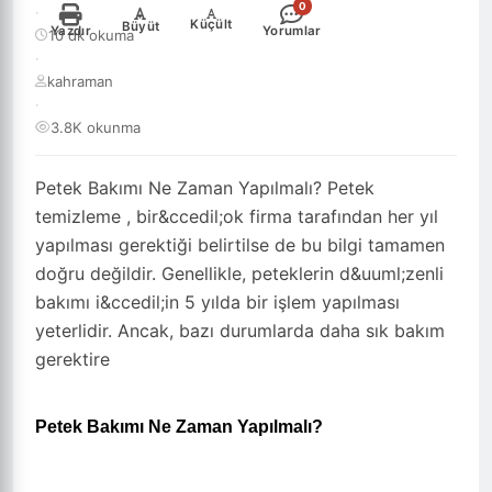
0
·
-
+
Küçült
Büyüt
Yazdır
Yorumlar
10 dk okuma
·
kahraman
·
3.8K okunma
Petek Bakımı Ne Zaman Yapılmalı? Petek
temizleme , bir&ccedil;ok firma tarafından her yıl
yapılması gerektiği belirtilse de bu bilgi tamamen
doğru değildir. Genellikle, peteklerin d&uuml;zenli
bakımı i&ccedil;in 5 yılda bir işlem yapılması
yeterlidir. Ancak, bazı durumlarda daha sık bakım
gerektire
Petek Bakımı Ne Zaman Yapılmalı?