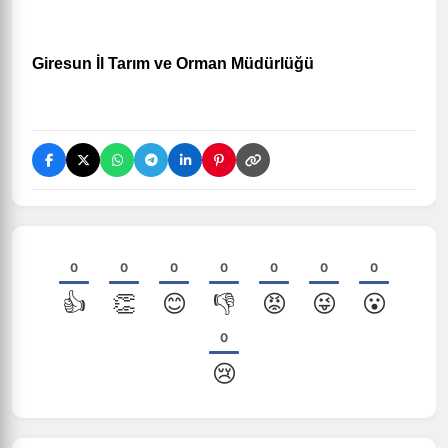
Giresun İl Tarım ve Orman Müdürlüğü
0
0
0
0
0
0
0
👍
👏
😊
👎
😡
😜
😮
0
😢