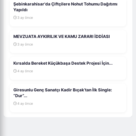
Şebinkarahisar'da Çiftçilere Nohut Tohumu Dağıtımı
Yapıldı
3 ay önce
MEVZUATA AYKIRILIK VE KAMU ZARARI İDDİASI
3 ay önce
Kırsalda Bereket Küçükbaşa Destek Projesi İçin...
4 ay önce
Giresunlu Genç Sanatçı Kadir Bıçak’tan İlk Single:
“Dur”...
4 ay önce