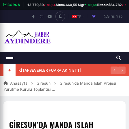
%0,14
%2,59
%0,
BORSA
BIST 100
13.779,39
Altın
6.660,55 ₺/gr
Bitcoin
$64.782
Giriş Yap
TR
KİTAPSEVERLER FUARA AKIN ETTİ
25. HİKMET OKUYAR ÖDÜLLÜ ŞİİR YARIŞMASI
Anasayfa
Giresun
Giresun’da Manda Islah Projesi
Yürütme Kurulu Toplantısı ...
GIRESUN’DA MANDA ISLAH