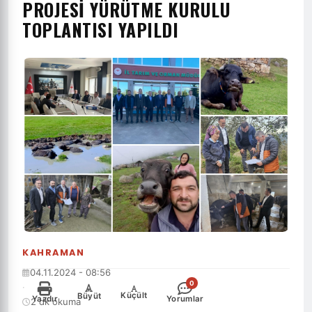
PROJESI YÜRÜTME KURULU
TOPLANTISI YAPILDI
KAHRAMAN
04.11.2024 - 08:56
0
·
-
+
Küçült
Büyüt
Yazdır
Yorumlar
2 dk okuma