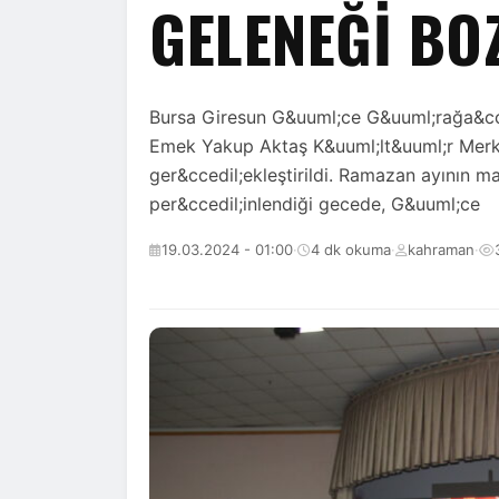
GELENEĞI BO
Bursa Giresun G&uuml;ce G&uuml;rağa&cce
Emek Yakup Aktaş K&uuml;lt&uuml;r Merkez
ger&ccedil;ekleştirildi. Ramazan ayının ma
per&ccedil;inlendiği gecede, G&uuml;ce
19.03.2024 - 01:00
·
4 dk okuma
·
kahraman
·