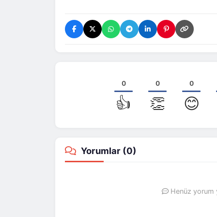
0
0
0
👍
👏
😊
Yorumlar (
0
)
Henüz yorum ya