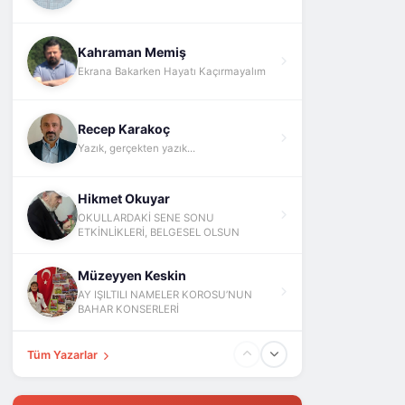
Kahraman Memiş
Ekrana Bakarken Hayatı Kaçırmayalım
Recep Karakoç
Yazık, gerçekten yazık...
Hikmet Okuyar
OKULLARDAKİ SENE SONU
ETKİNLİKLERİ, BELGESEL OLSUN
Müzeyyen Keskin
AY IŞILTILI NAMELER KOROSU’NUN
BAHAR KONSERLERİ
Tüm Yazarlar
Fatih Yokuş
ABD İsrail İran Ve Barış