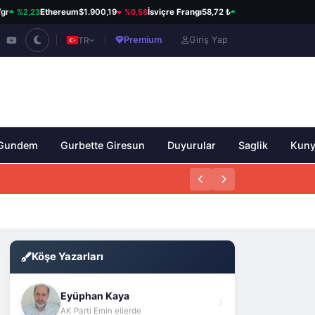
%2,23
%0,58
%0,22
Ethereum
$1.900,19
İsviçre Frangı
58,72 ₺
Kanada Doları
34,
Premium
Giriş Yap
TR
Gundem
Gurbette Giresun
Duyurular
Saglik
Kun
Köşe Yazarları
Eyüphan Kaya
AK Parti Emin ellerde