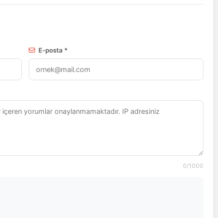
E-posta *
0
/1000