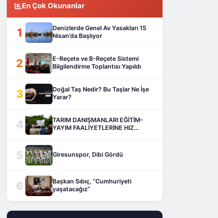
En Çok Okunanlar
Denizlerde Genel Av Yasakları 15
1
Nisan’da Başlıyor
E-Reçete ve B-Reçete Sistemi
2
Bilgilendirme Toplantısı Yapıldı
Doğal Taş Nedir? Bu Taşlar Ne İşe
3
Yarar?
TARIM DANIŞMANLARI EĞİTİM-
4
YAYIM FAALİYETLERİNE HIZ
KESMEDEN DEVAM EDİYOR
5
Giresunspor, Dibi Gördü
Başkan Sıbıç, “Cumhuriyeti
6
yaşatacağız”