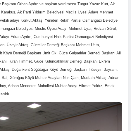
at Başkanı Orhan Aydın ve başkan yardımcısı Turgut Yavuz Kurt, Ak
 Karakuş, Ak Parti Yıldırım Belediyesi Meclis Üyesi Adayı Mehmet
tvekili adayı Korkut Aktaş, Yeniden Refah Partisi Osmangazi Belediye
mangazi Belediyesi Meclis Üyesi Adayı Mehmet Uyar, Rıdvan Gürol,
Adayı Erkan Aydın, Cumhuriyet Halk Partisi Osmangazi Belediyesi
anı Üzeyir Aktaş, Güceliler Derneği Başkanı Mehmet Usta,
lit Köyü Derneği Başkanı Ümit Ok, Güce Gulparlılar Derneği Başkanı Ali
aşkanı Turan Himmet, Güce Kuluncaklıklar Derneği Başkanı Ekrem
Aktaş, Doğankent Söğütağzı Köyü Derneği Başkanı Hüseyin Bayram,
Turhan Demir
Bal, Gürağaç Köyü Muhtar Adayları Nuri Çam, Mustafa Akbaş, Adnan
2026-06-22
Aydındere
zbay, Adnan Menderes Mahallesi Muhtar Adayı Hikmet Yaldız, Emek
tıldı.