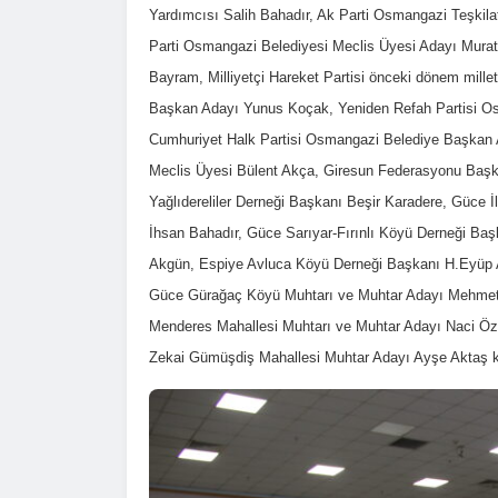
Yardımcısı Salih Bahadır, Ak Parti Osmangazi Teşkil
Parti Osmangazi Belediyesi Meclis Üyesi Adayı Murat
Bayram, Milliyetçi Hareket Partisi önceki dönem mille
Başkan Adayı Yunus Koçak, Yeniden Refah Partisi Os
Cumhuriyet Halk Partisi Osmangazi Belediye Başkan 
Meclis Üyesi Bülent Akça, Giresun Federasyonu Başk
Yağlıdereliler Derneği Başkanı Beşir Karadere, Güce İ
İhsan Bahadır, Güce Sarıyar-Fırınlı Köyü Derneği B
Akgün, Espiye Avluca Köyü Derneği Başkanı H.Eyüp 
Güce Gürağaç Köyü Muhtarı ve Muhtar Adayı Mehmet 
Menderes Mahallesi Muhtarı ve Muhtar Adayı Naci Ö
Zekai Gümüşdiş Mahallesi Muhtar Adayı Ayşe Aktaş ka