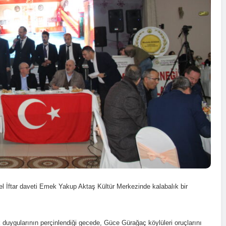
İftar daveti Emek Yakup Aktaş Kültür Merkezinde kalabalık bir
 duygularının perçinlendiği gecede, Güce Gürağaç köylüleri oruçlarını