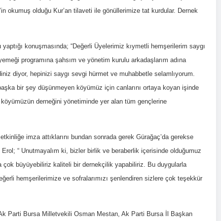
’in okumuş olduğu Kur’an tilaveti ile gönüllerimize tat kurdular. Dernek
u yaptığı konuşmasında; “Değerli Üyelerimiz kıymetli hemşerilerim saygı
tar yemeği programına şahsım ve yönetim kurulu arkadaşlarım adına
diniz diyor, hepinizi saygı sevgi hürmet ve muhabbetle selamlıyorum.
en başka bir şey düşünmeyen köyümüz için canlarını ortaya koyan işinde
ran köyümüzün derneğini yönetiminde yer alan tüm gençlerine
k etkinliğe imza attıklarını bundan sonrada gerek Gürağaç’da gerekse
m Erol; “ Unutmayalım ki, bizler birlik ve beraberlik içerisinde olduğumuz
k büyüyebiliriz kaliteli bir dernekçilik yapabiliriz. Bu duygularla
eğerli hemşerilerimize ve sofralarımızı şenlendiren sizlere çok teşekkür
 Ak Parti Bursa Milletvekili Osman Mestan, Ak Parti Bursa İl Başkan