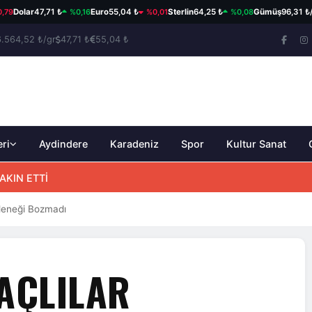
%0,16
%0,01
%0,08
olar
47,71 ₺
Euro
55,04 ₺
Sterlin
64,25 ₺
Gümüş
96,31 ₺/gr
6.564,52 ₺/gr
47,71 ₺
55,04 ₺
eri
Aydindere
Karadeniz
Spor
Kultur Sanat
AKIN ETTİ
leneği Bozmadı
AÇLILAR