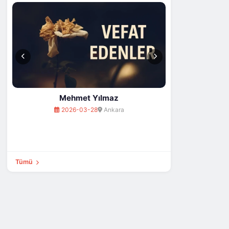
202
Mehmet Yılmaz
2026-03-28
Ankara
Tümü