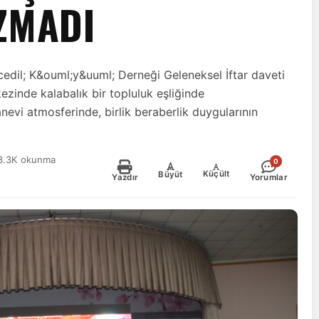
ZMADI
dil; K&ouml;y&uuml; Derneği Geleneksel İftar daveti
inde kalabalık bir topluluk eşliğinde
nevi atmosferinde, birlik beraberlik duygularının
3.3K okunma
0
-
+
Küçült
Büyüt
Yazdır
Yorumlar