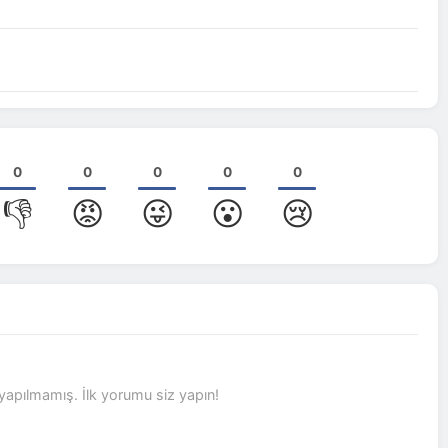
0
0
0
0
0
👎
😡
😜
😮
😢
pılmamış. İlk yorumu siz yapın!