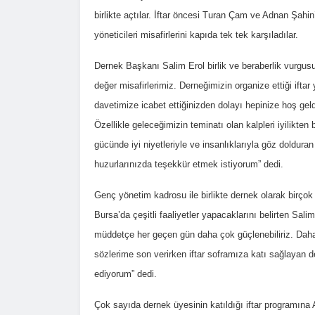
birlikte açtılar. İftar öncesi Turan Çam ve Adnan Şahin
yöneticileri misafirlerini kapıda tek tek karşıladılar.
Dernek Başkanı Salim Erol birlik ve beraberlik vurgus
değer misafirlerimiz. Derneğimizin organize ettiği if
davetimize icabet ettiğinizden dolayı hepinize hoş gel
Özellikle geleceğimizin teminatı olan kalpleri iyilikt
gücünde iyi niyetleriyle ve insanlıklarıyla göz doldu
huzurlarınızda teşekkür etmek istiyorum” dedi.
Genç yönetim kadrosu ile birlikte dernek olarak birço
Bursa’da çeşitli faaliyetler yapacaklarını belirten Sali
müddetçe her geçen gün daha çok güçlenebiliriz. Daha ço
sözlerime son verirken iftar soframıza katı sağlayan d
ediyorum” dedi.
Çok sayıda dernek üyesinin katıldığı iftar programına