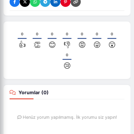
0
0
0
0
0
0
0
👍
👏
😊
👎
😡
😜
😮
0
😢
Yorumlar (
0
)
Henüz yorum yapılmamış. İlk yorumu siz yapın!