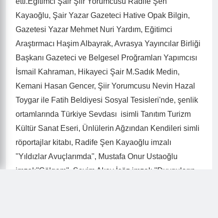
İTO, Tgrt, Best Fm, Radyo 7, Haber7.Com, Memleket
Haber.Com, Ulusal Kanal, Marmara Fm,
Karikatürcüler Derneği, Engelliler Derneği, Trabzon
Medya Mensupları Platformu ve Şebinmedya,
Zonguldak Medya Mensupları Platforumu başta olmak
üzere tüm standları tek tek ziyaret eden Okuyar; bazı
standlarda Türkiye Sevdası'nı imzaladı tanıttı
yöneticilere görevlillere ve ziyaretçilere armağan
etti.Eğitimci Şair Şiir Yorumcusu Radife Şen
Kayaoğlu, Şair Yazar Gazeteci Hative Opak Bilgin,
Gazetesi Yazar Mehmet Nuri Yardım, Eğitimci
Araştırmacı Haşim Albayrak, Avrasya Yayıncılar Birliği
Başkanı Gazeteci ve Belgesel Proğramları Yapımcısı
İsmail Kahraman, Hikayeci Şair M.Sadık Medin,
Kemani Hasan Gencer, Şiir Yorumcusu Nevin Hazal