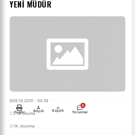
YENI MÜDÜR
05.10.2010 - 04:39
0
·
-
+
Küçült
Büyüt
Yazdır
Yorumlar
2 dk okuma
·
1K okunma