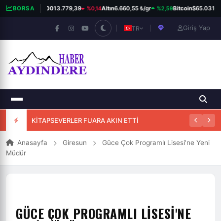
%0,14
%2,59
%
BORSA
BIST 100
13.779,39
Altın
6.660,55 ₺/gr
Bitcoin
$65.031
Giriş Yap
TR
KİTAPSEVERLER FUARA AKIN ETTİ
Anasayfa
Giresun
Güce Çok Programlı Lisesi'ne Yeni
Müdür
GÜCE ÇOK PROGRAMLI LISESI'NE