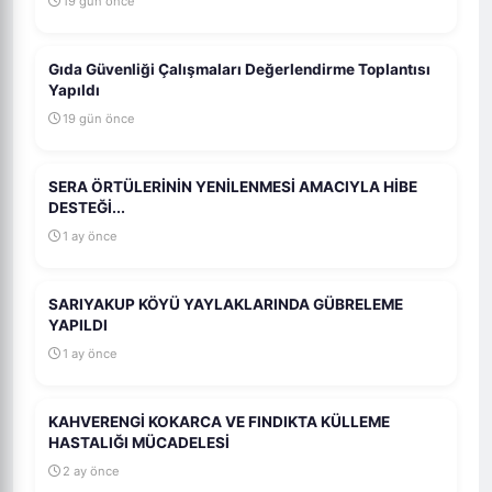
19 gün önce
Gıda Güvenliği Çalışmaları Değerlendirme Toplantısı
Yapıldı
19 gün önce
SERA ÖRTÜLERİNİN YENİLENMESİ AMACIYLA HİBE
DESTEĞİ...
1 ay önce
SARIYAKUP KÖYÜ YAYLAKLARINDA GÜBRELEME
YAPILDI
1 ay önce
KAHVERENGİ KOKARCA VE FINDIKTA KÜLLEME
HASTALIĞI MÜCADELESİ
2 ay önce