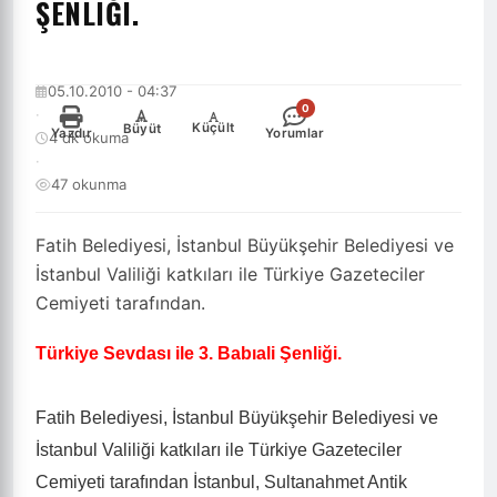
ŞENLIĞI.
05.10.2010 - 04:37
0
·
-
+
Küçült
Büyüt
Yazdır
Yorumlar
4 dk okuma
·
47 okunma