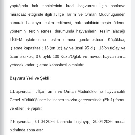
yaptığında hak sahiplerinin kredi başvurusu için bankaya
müracaat ettiğinde ilgili İl/İlçe Tarım ve Orman Müdürlüğünden
alınarak bankaya teslim edilmesi, hak sahibinin peşin ödeme
yöntemini tercih etmesi durumunda hayvanlarını teslim alacağı
TİGEM işletmesine teslim etmesi gerekmektedir. Küçükbaş
işletme kapasitesi; 13 (on üç) ay ve üzeri 95 dişi, 13(on üç)ay ve
üzeri 5 erkek, 0-6 aylık 100 Kuzu/Oğlak ve mevcut hayvanlarına
yetecek kadar işletme kapasitesi olmalıdır.
Başvuru Yeri ve Şekli:
1.Başvurular, İl/İlçe Tarım ve Orman Müdürlüklerine Hayvancılık
Genel Müdürlüğünce belirlenen takvim çerçevesinde (Ek 1) formu
ve ekleri ile yapılır.
2.Başvurular;
01.04.2026 tarihinde başlayıp, 30.04.2026 mesai
bitiminde sona erer.