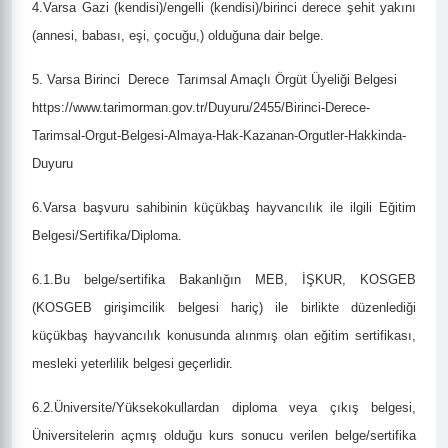
4.Varsa Gazi (kendisi)/engelli (kendisi)/birinci derece şehit yakını
(annesi, babası, eşi, çocuğu,) olduğuna dair belge.
5. Varsa Birinci
Derece
Tarımsal Amaçlı
Örgüt Üyeliği Belgesi
https://www.tarimorman.gov.tr/Duyuru/2455/Birinci-Derece-
Tarimsal-Orgut-Belgesi-Almaya-Hak-Kazanan-Orgutler-Hakkinda-
Duyuru
6.Varsa başvuru sahibinin küçükbaş hayvancılık ile ilgili Eğitim
Belgesi/Sertifika/Diploma.
6.1.Bu belge/sertifika Bakanlığın MEB, İŞKUR, KOSGEB
(KOSGEB girişimcilik belgesi hariç) ile birlikte düzenlediği
küçükbaş hayvancılık konusunda alınmış olan eğitim sertifikası,
mesleki yeterlilik belgesi geçerlidir.
6.2.Üniversite/Yüksekokullardan diploma veya çıkış belgesi,
Üniversitelerin açmış olduğu kurs sonucu verilen belge/sertifika