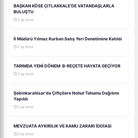
BAŞKAN KÖSE ÇITLAKKALE’DE VATANDAŞLARLA
BULUŞTU
2 ay önce
İl Müdürü Yılmaz Kurban Satış Yeri Denetimine Katıldı
2 ay önce
TARIMDA YENİ DÖNEM: B-REÇETE HAYATA GEÇİYOR
3 ay önce
Şebinkarahisar'da Çiftçilere Nohut Tohumu Dağıtımı
Yapıldı
3 ay önce
MEVZUATA AYKIRILIK VE KAMU ZARARI İDDİASI
3 ay önce