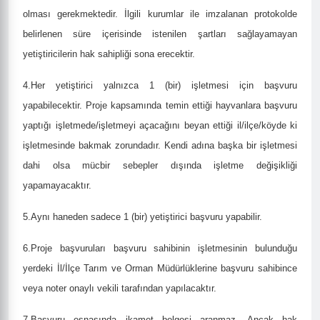
olması gerekmektedir. İlgili kurumlar ile imzalanan protokolde
belirlenen süre içerisinde istenilen şartları sağlayamayan
yetiştiricilerin hak sahipliği sona erecektir.
4.Her yetiştirici yalnızca 1 (bir) işletmesi için başvuru
yapabilecektir. Proje kapsamında temin ettiği hayvanlara başvuru
yaptığı işletmede/işletmeyi açacağını beyan ettiği il/ilçe/köyde ki
işletmesinde bakmak zorundadır. Kendi adına başka bir işletmesi
dahi olsa mücbir sebepler dışında işletme değişikliği
yapamayacaktır.
5.Aynı haneden sadece 1 (bir) yetiştirici başvuru yapabilir.
6.Proje başvuruları başvuru sahibinin işletmesinin bulunduğu
yerdeki İl/İlçe Tarım ve Orman Müdürlüklerine başvuru sahibince
veya noter onaylı vekili tarafından yapılacaktır.
7.Başvuru esnasında ikamet belgesi aranmaz. Ancak hak