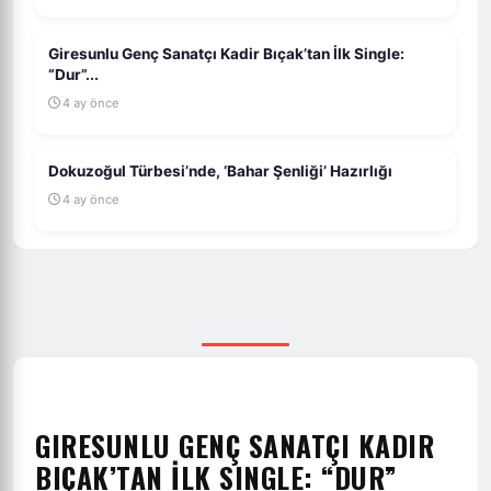
Giresunlu Genç Sanatçı Kadir Bıçak’tan İlk Single:
“Dur”...
4 ay önce
Dokuzoğul Türbesi’nde, ‘Bahar Şenliği’ Hazırlığı
4 ay önce
GIRESUNLU GENÇ SANATÇI KADIR
BIÇAK’TAN İLK SINGLE: “DUR”