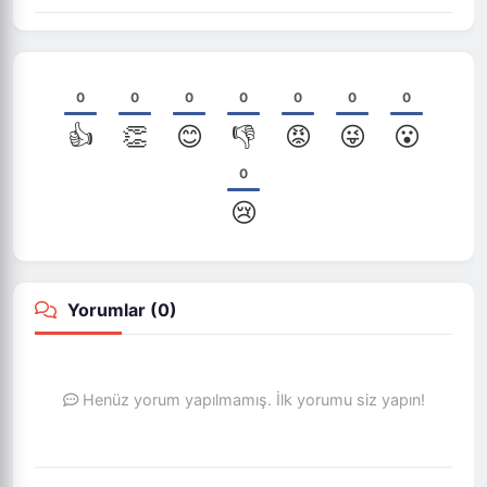
0
0
0
0
0
0
0
👍
👏
😊
👎
😡
😜
😮
0
😢
Yorumlar (
0
)
Henüz yorum yapılmamış. İlk yorumu siz yapın!