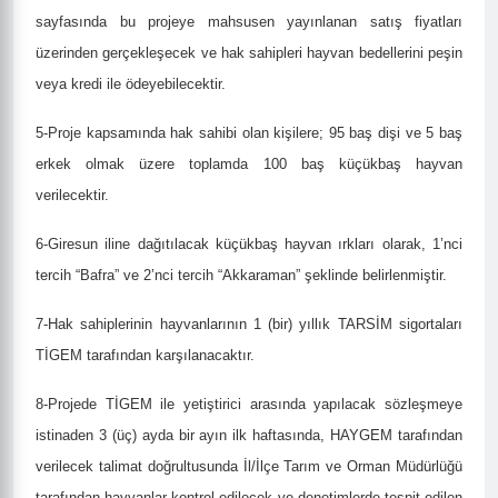
sayfasında bu projeye mahsusen yayınlanan satış fiyatları
üzerinden gerçekleşecek ve hak sahipleri hayvan bedellerini peşin
veya kredi ile ödeyebilecektir.
5-Proje kapsamında hak sahibi olan kişilere; 95 baş dişi ve 5 baş
erkek olmak üzere toplamda
100 baş küçükbaş hayvan
verilecektir.
6-Giresun iline dağıtılacak küçükbaş hayvan ırkları olarak, 1’nci
tercih “Bafra” ve 2’nci tercih “Akkaraman” şeklinde belirlenmiştir.
7-
Hak sahiplerinin hayvanlarının 1 (bir) yıllık TARSİM sigortaları
TİGEM tarafından karşılanacaktır.
8-
Projede TİGEM ile yetiştirici arasında yapılacak sözleşmeye
istinaden 3 (üç) ayda bir ayın ilk haftasında, HAYGEM tarafından
verilecek talimat doğrultusunda İl/İlçe Tarım ve Orman Müdürlüğü
tarafından hayvanlar kontrol edilecek ve denetimlerde tespit edilen