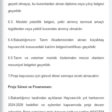
geçerli olmayıp, bu kurumlardan alınan diploma veya çıkış belgesi
geçerlidir.
6.3. Mesleki yeterlilik belgesi, yetki alınmış tarımsal amaçlı
örgütlerden veya yetkili kurumdan alınmış olmalıdır.
6.4.Bakanlığımızın Tarım Akademisinden alınan küçükbaş
hayvancılık konusundaki katılım belgesi/sertifikası geçerlidir.
6.5.Tarım ve veteriner meslek liselerinden mezun olanların
mezuniyet belgeleri geçerlidir.
7-Proje başvurusu için güncel döner sermaye ücreti alınacaktır.
Proje Süresi ve Finansmanı:
1-Bakanlığımız tarafından açıklanan Hayvancılık yol haritasının
2024-2028 hedefleri ve eylemleri kapsamında proje devam
edecektir. Proje süresince proje başvuru tarih ve şartları HAYGEM