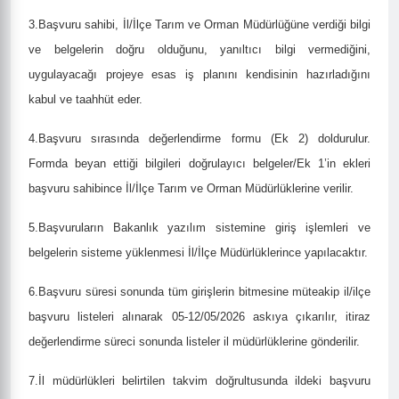
3.Başvuru sahibi, İl/İlçe Tarım ve Orman Müdürlüğüne verdiği bilgi
ve belgelerin doğru olduğunu, yanıltıcı bilgi vermediğini,
uygulayacağı projeye esas iş planını kendisinin hazırladığını
kabul ve taahhüt eder.
4.Başvuru sırasında değerlendirme formu (Ek 2) doldurulur.
Formda beyan ettiği bilgileri doğrulayıcı belgeler/Ek 1’in ekleri
başvuru sahibince İl/İlçe Tarım ve Orman Müdürlüklerine verilir.
5.Başvuruların Bakanlık yazılım sistemine giriş işlemleri ve
belgelerin sisteme yüklenmesi İl/İlçe Müdürlüklerince yapılacaktır.
6.Başvuru süresi sonunda tüm girişlerin bitmesine müteakip il/ilçe
başvuru listeleri alınarak 05-12/05/2026 askıya çıkarılır, itiraz
değerlendirme süreci sonunda listeler il müdürlüklerine gönderilir.
7.İl müdürlükleri belirtilen takvim doğrultusunda ildeki başvuru