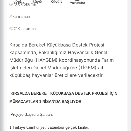
Küçült
Büyüt
Yazdır
Yorumlar
10 dk okuma
·
kahraman
·
7.1K okunma
Kırsalda Bereket Küçükbaşa Destek Projesi
kapsamında, Bakanlığımız Hayvancılık Genel
Müdürlüğü (HAYGEM) koordinasyonunda Tarım
İşletmeleri Genel Müdürlüğü’ne (TİGEM) ait
küçükbaş hayvanlar üreticilere verilecektir.
KIRSALDA BEREKET KÜÇÜKBAŞA DESTEK PROJESİ İÇİN
MÜRACAATLAR 1 NİSAN’DA BAŞLIYOR
Projeye Başvuru Şartları:
1.Türkiye Cumhuriyeti vatandaşı gerçek kişiler,