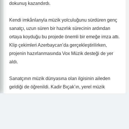
dokunuş kazandırdı.
Kendi imkânlarıyla müzik yolculuğunu sürdüren genç
sanatçı, uzun süren bir hazırlık sürecinin ardından
ortaya koyduğu bu projede önemli bir emeğe imza attı.
Klip çekimleri Azerbaycan’da gerçekleştirilirken,
projenin hazırlanmasında Vox Müzik desteği de yer
aldı.
Sanatçının müzik dünyasına olan ilgisinin aileden
geldiği de öğrenildi. Kadir Bıçak’ın, yerel müzik
camiasında tanınan isimlerden Hüseyin Bıçak’ın
yeğeni olduğu belirtildi.
Henüz kariyerinin başında olmasına rağmen güçlü bir
giriş yapan Kadir Bıçak’ın, önümüzdeki süreçte yeni