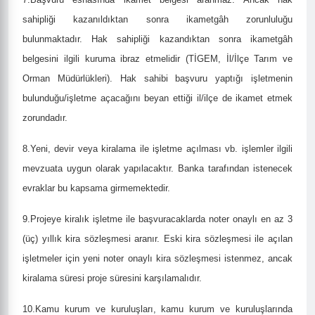
sahipliği kazanıldıktan sonra ikametgâh zorunluluğu
bulunmaktadır. Hak sahipliği kazandıktan sonra ikametgâh
belgesini ilgili kuruma ibraz etmelidir (TİGEM, İl/İlçe Tarım ve
Orman Müdürlükleri). Hak sahibi başvuru yaptığı işletmenin
bulunduğu/işletme açacağını beyan ettiği il/ilçe de ikamet etmek
zorundadır.
8.Yeni, devir veya kiralama ile işletme açılması vb. işlemler ilgili
mevzuata uygun olarak yapılacaktır. Banka tarafından istenecek
evraklar bu kapsama girmemektedir.
9.Projeye kiralık işletme ile başvuracaklarda noter onaylı en az 3
(üç) yıllık kira sözleşmesi aranır. Eski kira sözleşmesi ile açılan
işletmeler için yeni noter onaylı kira sözleşmesi istenmez, ancak
kiralama süresi proje süresini karşılamalıdır.
10.Kamu kurum ve kuruluşları, kamu kurum ve kuruluşlarında