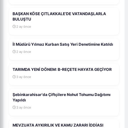
BAŞKAN KÖSE ÇITLAKKALE’DE VATANDAŞLARLA
BULUŞTU
2 ay önce
İl Müdürü Yılmaz Kurban Satış Yeri Denetimine Katıldı
2 ay önce
TARIMDA YENİ DÖNEM: B-REÇETE HAYATA GEÇİYOR
3 ay önce
Şebinkarahisar'da Çiftçilere Nohut Tohumu Dağıtımı
Yapıldı
3 ay önce
MEVZUATA AYKIRILIK VE KAMU ZARARI İDDİASI