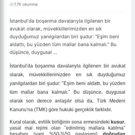
7.7K okunma
İstanbul'da boşanma davalarıyla ilgilenen bir
avukat olarak, müvekkillerimizden en sık
duyduğumuz yanılgılardan biri şudur: "Eşim beni
aldattı, bu yüzden tüm mallar bana kalmalı." Bu
düşünce, duygusal …
İstanbul'da boşanma davalarıyla ilgilenen bir avukat
olarak, müvekkillerimizden en sık duyduğumuz
yanılgılardan biri şudur: "Eşim beni aldattı, bu yüzden
tüm mallar bana kalmalı." Bu düşünce, duygusal
olarak son derece anlaşılır olsa da, Türk Medeni
Kanunu'na (TMK) göre hukuki gerçeklik farklıdır.
Kural olarak, evlilik birliğinin sona ermesindeki
kusur
,
yasal mal rejimi olan "edinilmiş mallara katılma"
hesabını (yani %50-%50 paylaşımı)
doğrudan