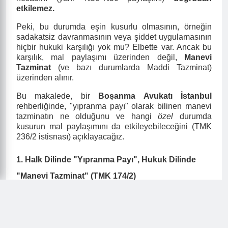
etkilemez.
Peki, bu durumda eşin kusurlu olmasının, örneğin
sadakatsiz davranmasının veya şiddet uygulamasının
hiçbir hukuki karşılığı yok mu? Elbette var. Ancak bu
karşılık, mal paylaşımı üzerinden değil,
Manevi
Tazminat
(ve bazı durumlarda Maddi Tazminat)
üzerinden alınır.
Bu makalede, bir
Boşanma Avukatı İstanbul
rehberliğinde, "yıpranma payı" olarak bilinen manevi
tazminatın ne olduğunu ve hangi
özel
durumda
kusurun mal paylaşımını da etkileyebileceğini (TMK
236/2 istisnası) açıklayacağız.
1. Halk Dilinde "Yıpranma Payı", Hukuk Dilinde
"Manevi Tazminat" (TMK 174/2)
Boşanma sürecinin getirdiği ağır duygusal yük, stres,
aşağılanma veya aldatılmanın verdiği acı, halk
arasında "yıpranma payı" olarak adlandırılır.
Hukukumuzdaki tam karşılığı
TMK 174/2
maddesinde