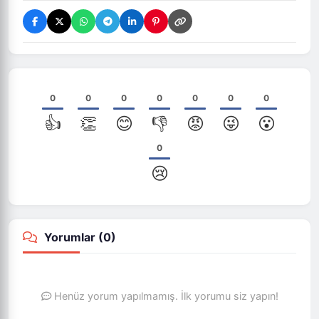
0
0
0
0
0
0
0
👍
👏
😊
👎
😡
😜
😮
0
😢
Yorumlar (
0
)
Henüz yorum yapılmamış. İlk yorumu siz yapın!