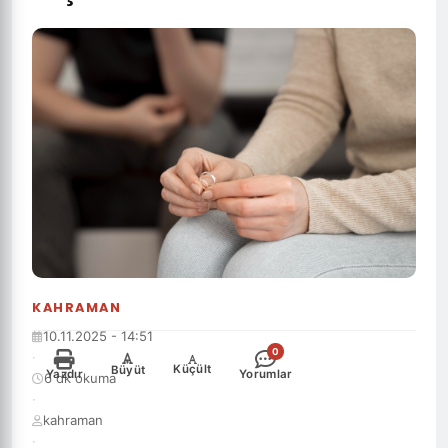
KAHRAMAN
10.11.2025 - 14:51
0
·
-
+
Küçült
Büyüt
Yazdır
Yorumlar
6 dk okuma
·
kahraman
·