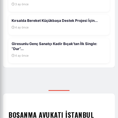
3 ay önce
Kırsalda Bereket Küçükbaşa Destek Projesi İçin...
4 ay önce
Giresunlu Genç Sanatçı Kadir Bıçak’tan İlk Single:
“Dur”...
4 ay önce
BOŞANMA AVUKATI İSTANBUL