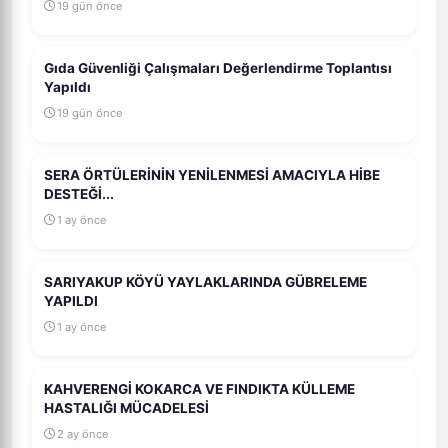
19 gün önce
Gıda Güvenliği Çalışmaları Değerlendirme Toplantısı
Yapıldı
19 gün önce
SERA ÖRTÜLERİNİN YENİLENMESİ AMACIYLA HİBE
DESTEĞİ...
1 ay önce
SARIYAKUP KÖYÜ YAYLAKLARINDA GÜBRELEME
YAPILDI
1 ay önce
KAHVERENGİ KOKARCA VE FINDIKTA KÜLLEME
HASTALIĞI MÜCADELESİ
2 ay önce