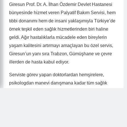
Giresun Prof. Dr. A. İlhan Özdemir Devlet Hastanesi
bünyesinde hizmet veren Palyatif Bakım Servisi, hem
tıbbi donanımı hem de insani yaklaşımıyla Türkiye’de
örnek teşkil eden sağlık hizmetlerinden biri haline
geldi. Ağır hastalıklarla mücadele eden bireylerin
yaşam kalitesini artırmayı amaçlayan bu özel servis,
Giresun’un yanı sıra Trabzon, Gümüşhane ve çevre
illerden de hasta kabul ediyor.
Serviste görev yapan doktorlardan hemşirelere,
psikologdan manevi danışmana kadar tüm sağlık
çalışanları, hastaların ve yakınlarının psikolojisini en
iyi şekilde anlayarak destek veriyor. Her bireye özel
ilgiyle yaklaşan ekip, sadece fiziksel değil, duygusal
ve manevi ihtiyaçları da büyük bir özenle karşılıyor. Bu
yaklaşım, birçok hasta yakını tarafından “Devlet