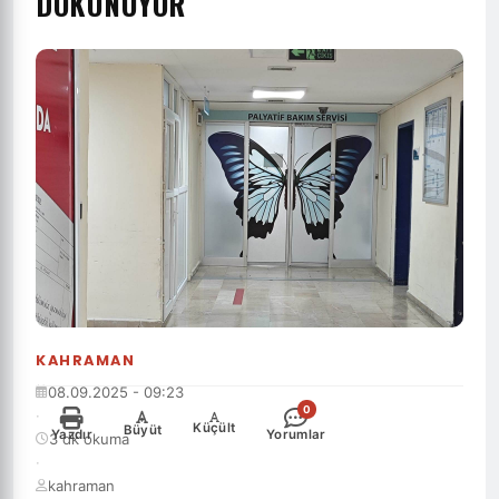
DOKUNUYOR
KAHRAMAN
08.09.2025 - 09:23
0
·
-
+
Küçült
Büyüt
Yazdır
Yorumlar
3 dk okuma
·
kahraman