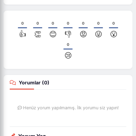
0
0
0
0
0
0
0
👍
👏
😊
👎
😡
😜
😮
0
😢
Yorumlar (
0
)
Henüz yorum yapılmamış. İlk yorumu siz yapın!