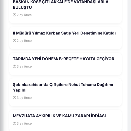
BAŞKAN KÖSE ÇITLAKKALE’DE VATANDAŞLARLA
BULUŞTU
2 ay önce
İl Müdürü Yılmaz Kurban Satış Yeri Denetimine Katıldı
2 ay önce
TARIMDA YENİ DÖNEM: B-REÇETE HAYATA GEÇİYOR
3 ay önce
Şebinkarahisar'da Çiftçilere Nohut Tohumu Dağıtımı
Yapıldı
3 ay önce
MEVZUATA AYKIRILIK VE KAMU ZARARI İDDİASI
3 ay önce