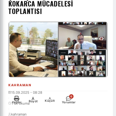
KOKARCA MÜCADELESI
TOPLANTISI
KAHRAMAN
15.09.2025 - 08:28
0
·
-
+
Küçült
Büyüt
Yazdır
Yorumlar
1 dk okuma
·
kahraman