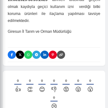
olmak kaydıyla geçici kullanım izni
verdiği bitki
koruma ürünleri ile ilaçlama yapılması tavsiye
edilmektedir.
Giresun İl Tarım ve Orman Müdürlüğü
0
0
0
0
0
0
0
👍
👏
😊
👎
😡
😜
😮
0
😢