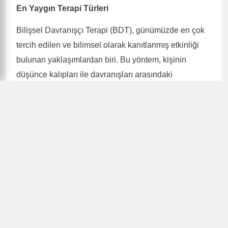
En Yaygın Terapi Türleri
Bilişsel Davranışçı Terapi (BDT), günümüzde en çok
tercih edilen ve bilimsel olarak kanıtlanmış etkinliği
bulunan yaklaşımlardan biri. Bu yöntem, kişinin
düşünce kalıpları ile davranışları arasındaki
bağlantıya odaklanıyor. Depresyon, anksiyete
bozuklukları ve panik atak tedavisinde yüksek başarı
oranlarına sahip.
Psikanalitik terapi, Freud tarafından geliştirilen ve
bilinçsiz süreçlere odaklanan geleneksel yaklaşım.
Çocukluk deneyimlerinin yetişkin yaşam üzerindeki
etkilerini keşfetmeyi amaçlıyor. Bu yöntem, daha uzun
süreli ve derinlemesine bir çalışma gerektiriyor.
Hümanistik terapi yaklaşımları arasında Gestalt