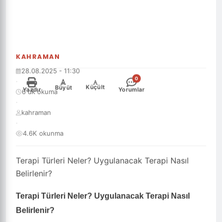
KAHRAMAN
28.08.2025 - 11:30
0
·
-
+
Küçült
Büyüt
Yazdır
Yorumlar
6 dk okuma
·
kahraman
·
4.6K okunma
Terapi Türleri Neler? Uygulanacak Terapi Nasıl
Belirlenir?
Terapi Türleri Neler? Uygulanacak Terapi Nasıl
Belirlenir?