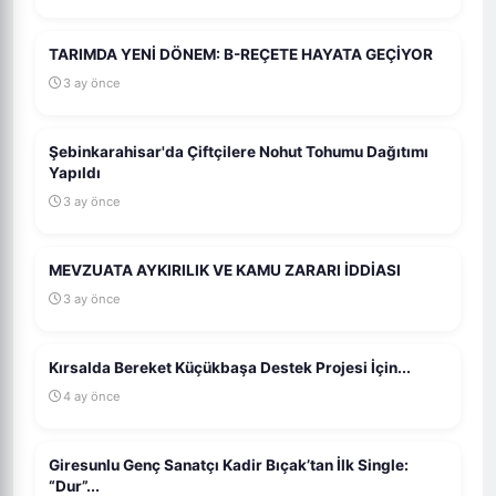
TARIMDA YENİ DÖNEM: B-REÇETE HAYATA GEÇİYOR
3 ay önce
Şebinkarahisar'da Çiftçilere Nohut Tohumu Dağıtımı
Yapıldı
3 ay önce
MEVZUATA AYKIRILIK VE KAMU ZARARI İDDİASI
3 ay önce
Kırsalda Bereket Küçükbaşa Destek Projesi İçin...
4 ay önce
Giresunlu Genç Sanatçı Kadir Bıçak’tan İlk Single:
“Dur”...