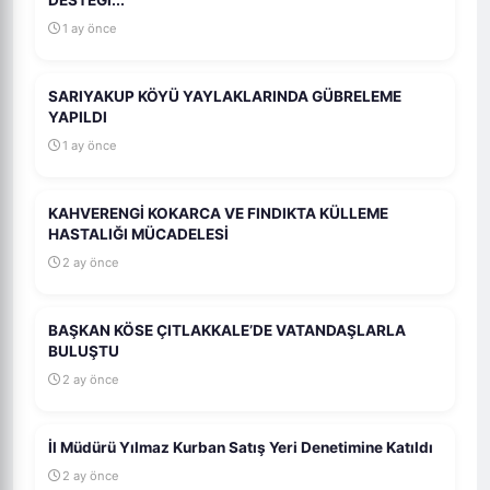
DESTEĞİ...
1 ay önce
SARIYAKUP KÖYÜ YAYLAKLARINDA GÜBRELEME
YAPILDI
1 ay önce
KAHVERENGİ KOKARCA VE FINDIKTA KÜLLEME
HASTALIĞI MÜCADELESİ
2 ay önce
BAŞKAN KÖSE ÇITLAKKALE’DE VATANDAŞLARLA
BULUŞTU
2 ay önce
İl Müdürü Yılmaz Kurban Satış Yeri Denetimine Katıldı
2 ay önce