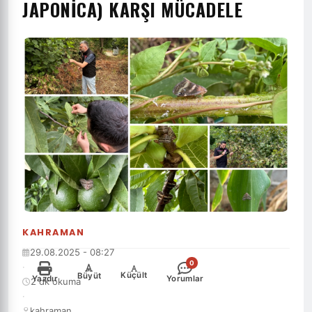
JAPONICA) KARŞI MÜCADELE
KAHRAMAN
29.08.2025 - 08:27
0
·
-
+
Küçült
Büyüt
Yazdır
Yorumlar
2 dk okuma
·
kahraman