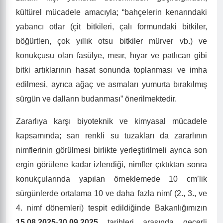
kültürel mücadele amacıyla; “bahçelerin kenarındaki
yabancı otlar (çit bitkileri, çalı formundaki bitkiler,
böğürtlen, çok yıllık otsu bitkiler mürver vb.) ve
konukçusu olan fasülye, mısır, hıyar ve patlıcan gibi
bitki artıklarının hasat sonunda toplanması ve imha
edilmesi, ayrıca ağaç ve asmaları yumurta bırakılmış
sürgün ve dalların budanması” önerilmektedir.
Zararlıya karşı biyoteknik ve kimyasal mücadele
kapsamında; sarı renkli su tuzakları da zararlının
nimflerinin görülmesi birlikte yerleştirilmeli ayrıca son
ergin görülene kadar izlendiği, nimfler çıktıktan sonra
konukçularında yapılan örneklemede 10 cm’lik
sürgünlerde ortalama 10 ve daha fazla nimf (2., 3., ve
4. nimf dönemleri) tespit edildiğinde Bakanlığımızın
15.08.2025-30.09.2025
tarihleri arasında geçerli