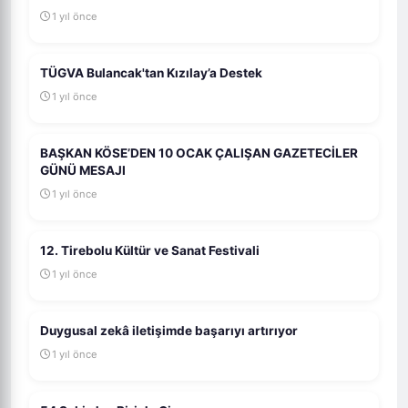
1 yıl önce
TÜGVA Bulancak'tan Kızılay’a Destek
1 yıl önce
BAŞKAN KÖSE’DEN 10 OCAK ÇALIŞAN GAZETECİLER
GÜNÜ MESAJI
1 yıl önce
12. Tirebolu Kültür ve Sanat Festivali
1 yıl önce
Duygusal zekâ iletişimde başarıyı artırıyor
1 yıl önce