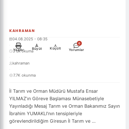
KAHRAMAN
04.08.2025 - 08:35
0
·
-
+
Küçült
Büyüt
Yazdır
Yorumlar
3 dk okuma
·
kahraman
·
7.7K okunma
İl Tarım ve Orman Müdürü Mustafa Ensar
YILMAZ’ın Göreve Başlaması Münasebetiyle
Yayınladığı Mesaj Tarım ve Orman Bakanımız Sayın
İbrahim YUMAKLI’nın tensipleriyle
görevlendirildiğim Giresun İl Tarım ve …