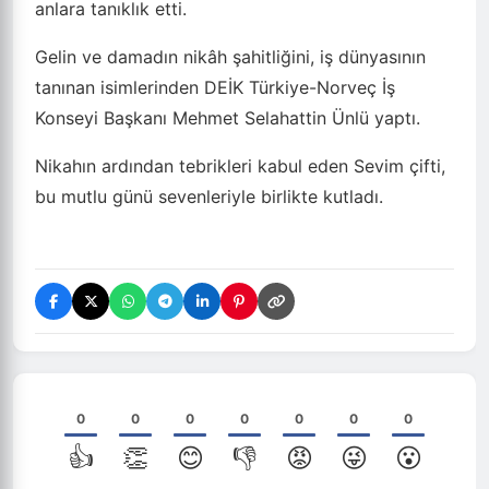
anlara tanıklık etti.
Gelin ve damadın nikâh şahitliğini, iş dünyasının
tanınan isimlerinden DEİK Türkiye-Norveç İş
Konseyi Başkanı Mehmet Selahattin Ünlü yaptı.
Nikahın ardından tebrikleri kabul eden Sevim çifti,
bu mutlu günü sevenleriyle birlikte kutladı.
0
0
0
0
0
0
0
👍
👏
😊
👎
😡
😜
😮