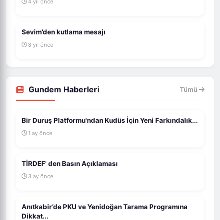
4 yıl önce
Sevim’den kutlama mesajı
8 yıl önce
Gundem Haberleri
Tümü
Bir Duruş Platformu'ndan Kudüs İçin Yeni Farkındalık...
1 ay önce
TİRDEF' den Basın Açıklaması
3 ay önce
Anıtkabir’de PKU ve Yenidoğan Tarama Programına
Dikkat...