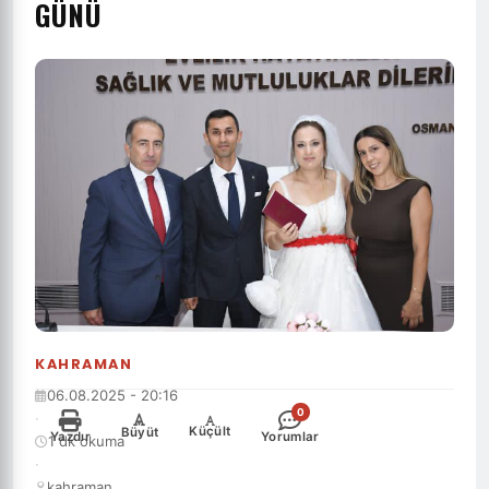
GÜNÜ
KAHRAMAN
06.08.2025 - 20:16
0
·
-
+
Küçült
Büyüt
Yazdır
Yorumlar
1 dk okuma
·
kahraman