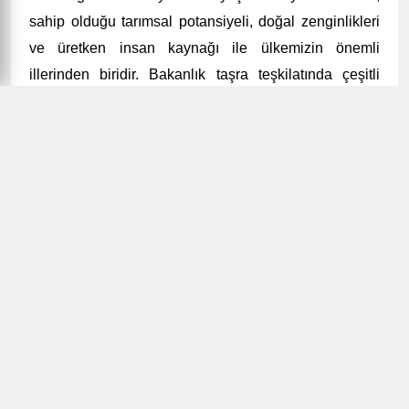
sahip olduğu tarımsal potansiyeli, doğal zenginlikleri
ve üretken insan kaynağı ile ülkemizin önemli
illerinden biridir. Bakanlık taşra teşkilatında çeşitli
kademelerde çalışmak suretiyle edindiğim tecrübeler
ışığında, mesai arkadaşlarımla birlikte; bu potansiyeli
daha da ileriye taşımak, çiftçilerimizin emeklerini en iyi
şekilde değerlendirmek, kırsal kalkınmayı
desteklemek ve sürdürülebilir tarımı yaygınlaştırmak
temel önceliklerimiz arasında olacaktır.
İl/İlçe Müdürlüklerimizin tüm kadrosuyla birlikte,
çiftçimize ve üreticimize sahada daha yakın, daha
etkili ve çözüm odaklı bir hizmet anlayışıyla
çalışacağız. Giresun’un tarımsal değerlerini koruyarak
güçlendirmek, yeni projelerle katma değeri artırmak ve
ilimizin tarım vizyonunu