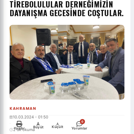
TIREBOLULULAR DERNEĞIMIZIN
DAYANIŞMA GECESINDE COŞTULAR.
KAHRAMAN
10.03.2024 - 01:50
0
·
-
+
Küçült
Büyüt
Yazdır
Yorumlar
2 dk okuma