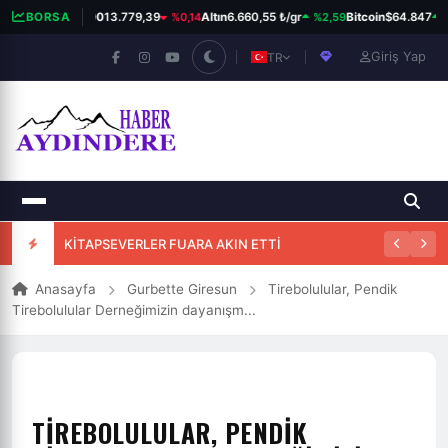
%0,14
%2,59
%
BORSA
BIST 100
13.779,39
Altın
6.660,55 ₺/gr
Bitcoin
$64.847
Giriş Yap
TR
KİTAPSEVERLER FUARA AKIN ETTİ
Anasayfa
Gurbette Giresun
Tirebolulular, Pendik
Tirebolulular Derneğimizin dayanışm...
TIREBOLULULAR, PENDIK