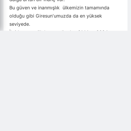
Bu güven ve inanmışlık ülkemizin tamamında
olduğu gibi Giresun'umuzda da en yüksek
seviyede.
İktidarımızın ilk basamağı olan 31 Mart 2024
Mahalli İdareler seçimlerinden muvaffakiyetle
çıkacağız. Giresun Belediye Başkan Adayımız
Mesut Aydın'ın Milli Görüş'ün Giresun Belediye
Başkanı olacağına Yeniden Refah kadrolarının ve
hemşehrilerimizin inancı tamdır.
Sayın Genel Başkanımızın ilimize
gerçekleştireceğiz ziyaretin hayırlara vesile
olmasını diliyorum.
Milli Görüş Belediyeciliğini özleyen, ahlaklı
belediyeciliği bekleyen, umutlarını Yeniden
Refah'ta birleştiren bütün üyelerimiz, il ve ilçe