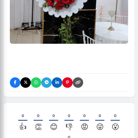
0
0
0
0
0
0
0
👍
👏
😊
👎
😡
😜
😮
0