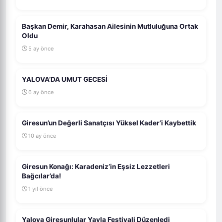
Başkan Demir, Karahasan Ailesinin Mutluluğuna Ortak
Oldu
5 ay önce
YALOVA’DA UMUT GECESİ
6 ay önce
Giresun’un Değerli Sanatçısı Yüksel Kader’i Kaybettik
10 ay önce
Giresun Konağı: Karadeniz’in Eşsiz Lezzetleri
Bağcılar’da!
1 yıl önce
Yalova Giresunlular Yayla Festivali Düzenledi