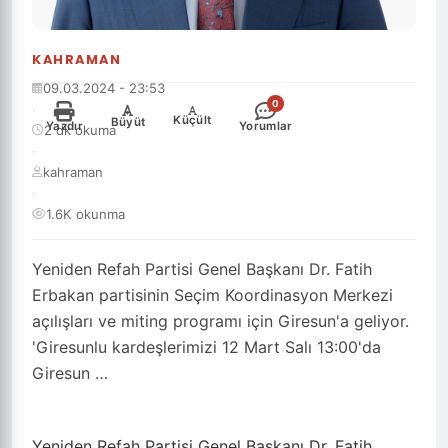
KAHRAMAN
09.03.2024 - 23:53
0
·
-
+
Küçült
Büyüt
Yazdır
Yorumlar
2 dk okuma
·
kahraman
·
1.6K okunma
Yeniden Refah Partisi Genel Başkanı Dr. Fatih
Erbakan partisinin Seçim Koordinasyon Merkezi
açılışları ve miting programı için Giresun'a geliyor.
'Giresunlu kardeşlerimizi 12 Mart Salı 13:00'da
Giresun …
Yeniden Refah Partisi Genel Başkanı Dr. Fatih