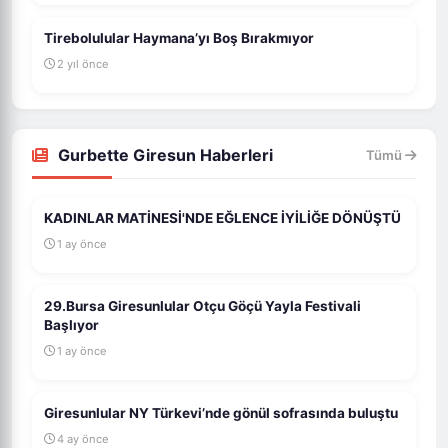
Tirebolulular Haymana’yı Boş Bırakmıyor
2 yıl önce
Gurbette Giresun Haberleri
Tümü
KADINLAR MATİNESİ'NDE EĞLENCE İYİLİĞE DÖNÜŞTÜ
1 ay önce
29.Bursa Giresunlular Otçu Göçü Yayla Festivali
Başlıyor
1 ay önce
Giresunlular NY Türkevi’nde gönül sofrasında buluştu
4 ay önce