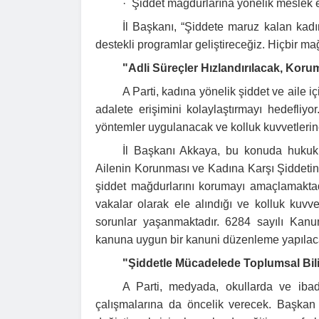
·
Şiddet mağdurlarına yönelik meslek e
İl Başkanı, “Şiddete maruz kalan kadı
destekli programlar geliştireceğiz. Hiçbir ma
"Adli Süreçler Hızlandırılacak, Koru
A Parti, kadına yönelik şiddet ve aile i
adalete erişimini kolaylaştırmayı hedefliyor
yöntemler uygulanacak ve kolluk kuvvetlerin
Hasan Çelik
İl Başkanı Akkaya, bu konuda hukuki 
2026-04-01
Şanlıurfa
Ailenin Korunması ve Kadına Karşı Şiddetin
Turha
şiddet mağdurlarını korumayı amaçlamaktadı
2026-06-
vakalar olarak ele alındığı ve kolluk kuvv
sorunlar yaşanmaktadır. 6284 sayılı Kan
kanuna uygun bir kanuni düzenleme yapılaca
"Şiddetle Mücadelede Toplumsal Bili
A Parti, medyada, okullarda ve ibad
çalışmalarına da öncelik verecek. Başkan A