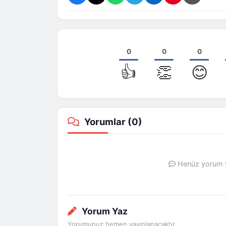
0
0
0
👍
👏
😊
Yorumlar (
0
)
Henüz yorum ya
Yorum Yaz
Yorumunuz hemen yayınlanacaktır.