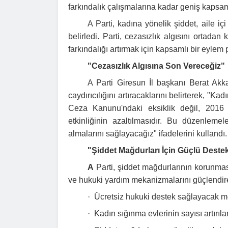
farkındalık çalışmalarına kadar geniş kapsam
A Parti, kadına yönelik şiddet, aile iç
belirledi. Parti, cezasızlık algısını ortad
farkındalığı artırmak için kapsamlı bir eylem 
"Cezasızlık Algısına Son Vereceğiz"
A Parti Giresun İl başkanı Berat Akk
caydırıcılığını artıracaklarını belirterek, "
Ceza Kanunu'ndaki eksiklik değil, 2016 y
etkinliğinin azaltılmasıdır. Bu düzenlemel
almalarını sağlayacağız" ifadelerini kullandı.
"Şiddet Mağdurları İçin Güçlü Deste
A
Parti, şiddet mağdurlarının korunmas
ve hukuki yardım mekanizmalarını güçlendi
·
Ücretsiz hukuki destek sağlayacak m
·
Kadın sığınma evlerinin sayısı artırıl