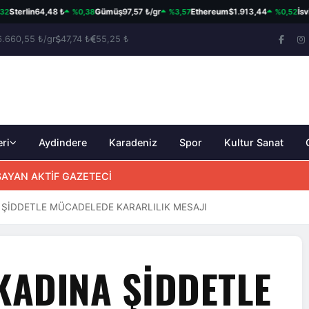
%0,38
%3,57
%0,52
rlin
64,48 ₺
Gümüş
97,57 ₺/gr
Ethereum
$1.913,44
İsviçre F
6.660,55 ₺/gr
47,74 ₺
55,25 ₺
eri
Aydindere
Karadeniz
Spor
Kultur Sanat
AKIN ETTİ
AŞAYAN AKTİF GAZETECİ
A ŞİDDETLE MÜCADELEDE KARARLILIK MESAJI
 KADINA ŞİDDETLE