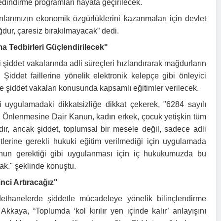
dindirme programları hayata geçirilecek.
nlarımızın ekonomik özgürlüklerini kazanmaları için devlet
ğdur, çaresiz bırakılmayacak” dedi.
ma Tedbirleri Güçlendirilecek"
çi şiddet vakalarında adli süreçleri hızlandırarak mağdurların
. Şiddet faillerine yönelik elektronik kelepçe gibi önleyici
e şiddet vakaları konusunda kapsamlı eğitimler verilecek.
Mehmet Yılmaz
uygulamadaki dikkatsizliğe dikkat çekerek, "6284 sayılı
2026-03-28
Ankara
 Önlenmesine Dair Kanun, kadın erkek, çocuk yetişkin tüm
n Demir
r, ancak şiddet, toplumsal bir mesele değil, sadece adli
22
Aydındere
etlerine gerekli hukuki eğitim verilmediği için uygulamada
unun gerektiği gibi uygulanması için iç hukukumuzda bu
k." şeklinde konuştu.
nci Artıracağız"
ethanelerde şiddetle mücadeleye yönelik bilinçlendirme
kkaya, “Toplumda ‘kol kırılır yen içinde kalır’ anlayışını