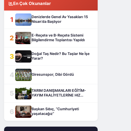
En Çok Okunanlar
Denizlerde Genel Av Yasakları 15
1
Nisan’da Başlıyor
E-Reçete ve B-Reçete Sistemi
2
Bilgilendirme Toplantısı Yapıldı
Doğal Taş Nedir? Bu Taşlar Ne İşe
3
Yarar?
4
Giresunspor, Dibi Gördü
TARIM DANIŞMANLARI EĞİTİM-
5
YAYIM FAALİYETLERİNE HIZ
KESMEDEN DEVAM EDİYOR
Başkan Sıbıç, “Cumhuriyeti
6
yaşatacağız”