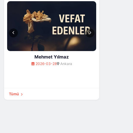
Ayşe Demir
2026-03-30
İstanbul
Tümü