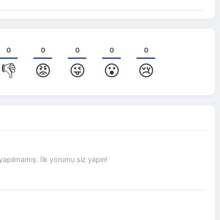
0
0
0
0
0
👎
😡
😜
😮
😢
pılmamış. İlk yorumu siz yapın!