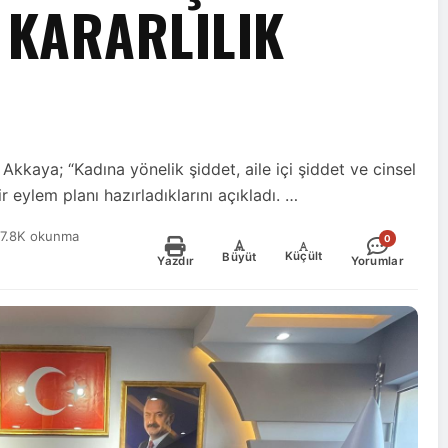
KARARLILIK
 Akkaya; “Kadına yönelik şiddet, aile içi şiddet ve cinsel
eylem planı hazırladıklarını açıkladı. …
7.8K okunma
0
-
+
Küçült
Büyüt
Yazdır
Yorumlar