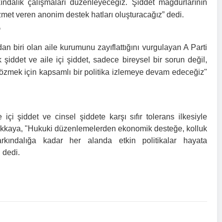
ındalık çalışmaları düzenleyeceğiz. Şiddet mağdurlarının
zmet veren anonim destek hatları oluşturacağız” dedi.
"
an biri olan aile kurumunu zayıflattığını vurgulayan A Parti
şiddet ve aile içi şiddet, sadece bireysel bir sorun değil,
çözmek için kapsamlı bir politika izlemeye devam edeceğiz"
 içi şiddet ve cinsel şiddete karşı sıfır tolerans ilkesiyle
t Akkaya, "Hukuki düzenlemelerden ekonomik desteğe, kolluk
farkındalığa kadar her alanda etkin politikalar hayata
 dedi.