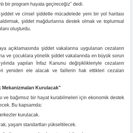
lı bir program hayata geçireceğiz" dedi.
i şiddet ve cinsel şiddetle mücadelede yeni bir yol haritası
an kaldırmak, şiddet mağdurlarına destek olmak ve toplumsal
planı oluşturdu.
aya açıklamasında şiddet vakalarına uygulanan cezaların
Kadına ve çocuklara yönelik şiddet vakalarında en büyük sorun
ılında yapılan İnfaz Kanunu değişiklikleriyle cezaların
eri yeniden ele alacak ve faillerin hak ettikleri cezaları
k Mekanizmaları Kurulacak"
ı ve bağımsız bir hayat kurabilmeleri için ekonomik destek
recek. Bu kapsamda:
erkezler kurulacak.
arak, yaşam standartları yükseltilecek.