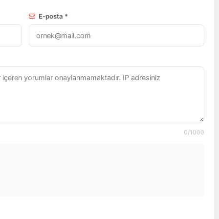
E-posta *
0
/1000