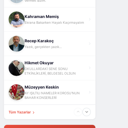
vermek lazım.
Kahraman Memiş
Ekrana Bakarken Hayatı Kaçırmayalım
Recep Karakoç
Yazık, gerçekten yazık...
Hikmet Okuyar
OKULLARDAKİ SENE SONU
ETKİNLİKLERİ, BELGESEL OLSUN
Müzeyyen Keskin
AY IŞILTILI NAMELER KOROSU’NUN
BAHAR KONSERLERİ
Tüm Yazarlar
Fatih Yokuş
ABD İsrail İran Ve Barış