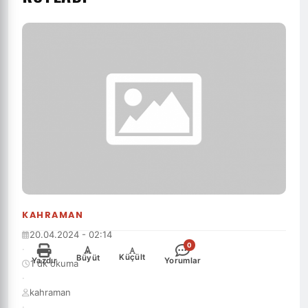
KAHRAMAN
20.04.2024 - 02:14
0
·
-
+
Küçült
Büyüt
Yazdır
Yorumlar
1 dk okuma
·
kahraman
·