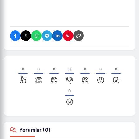
0
0
0
0
0
0
0
👍
👏
😊
👎
😡
😜
😮
0
😢
Yorumlar (
0
)