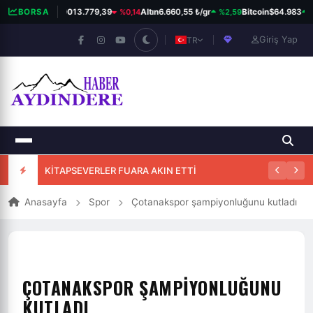
%0,14
%2,59
%1
BORSA
BIST 100
13.779,39
Altın
6.660,55 ₺/gr
Bitcoin
$64.983
Giriş Yap
TR
KİTAPSEVERLER FUARA AKIN ETTİ
Anasayfa
Spor
Çotanakspor şampiyonluğunu kutladı
ÇOTANAKSPOR ŞAMPIYONLUĞUNU
KUTLADI