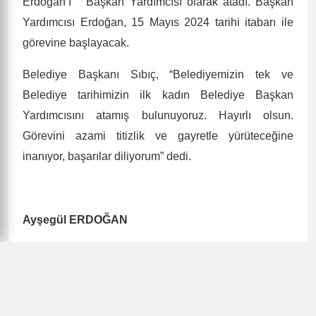
Erdoğan’ı Başkan Yardımcısı olarak atadı. Başkan
Yardımcısı Erdoğan, 15 Mayıs 2024 tarihi itabarı ile
görevine başlayacak.
Belediye Başkanı Sıbıç, “Belediyemizin tek ve
Belediye tarihimizin ilk kadın Belediye Başkan
Yardımcısını atamış bulunuyoruz. Hayırlı olsun.
Görevini azami titizlik ve gayretle yürüteceğine
inanıyor, başarılar diliyorum” dedi.
Ayşegül ERDOĞAN
Belediye Başkan Yardımcısı
1973 Bulancak doğumlu.
İlk, Orta ve Lise öğrenimini Bulancak’ta tamamladı.