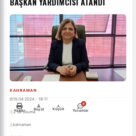
BAŞKAN YARDIMCISI ATANDI
KAHRAMAN
19.04.2024 - 18:11
0
·
-
+
Küçült
Büyüt
Yazdır
Yorumlar
2 dk okuma
·
kahraman
·