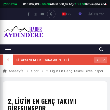
%0,68
%1,36
%
BORSA
BIST 100
13.892,03
Altın
6.580,82 ₺/gr
Bitcoin
$64.284
Giriş Yap
TR
KİTAPSEVERLER FUARA AKIN ETTİ
Anasayfa
Spor
2. Lig’in En Genç Takımı Giresunspor
2. LIG’IN EN GENÇ TAKIMI
GIRESUNSPOR