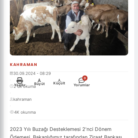
KAHRAMAN
30.09.2024 - 08:29
0
·
-
+
Küçült
Büyüt
Yazdır
Yorumlar
2 dk okuma
·
kahraman
·
4K okunma
2023 Yılı Buzağı Desteklemesi 2'nci Dönem
Ödemesi, Bakanlığımız tarafından Ziraat Bankası