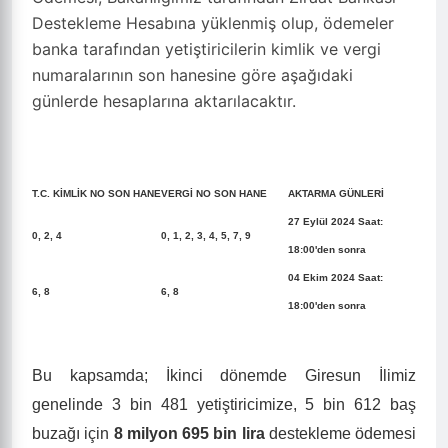
Destekleme Hesabına yüklenmiş olup, ödemeler
banka tarafından yetiştiricilerin kimlik ve vergi
numaralarının son hanesine göre aşağıdaki
günlerde hesaplarına aktarılacaktır.
T.C. KİMLİK NO SON HANE
VERGİ NO SON HANE
AKTARMA GÜNLERİ
27 Eylül 2024 Saat:
0, 2, 4
0, 1, 2, 3, 4, 5, 7, 9
18:00'den sonra
04 Ekim 2024 Saat:
6, 8
6, 8
18:00'den sonra
Bu kapsamda; İkinci dönemde Giresun İlimiz
genelinde 3 bin 481 yetiştiricimize, 5 bin 612 baş
buzağı için
8 milyon 695 bin lira
destekleme ödemesi