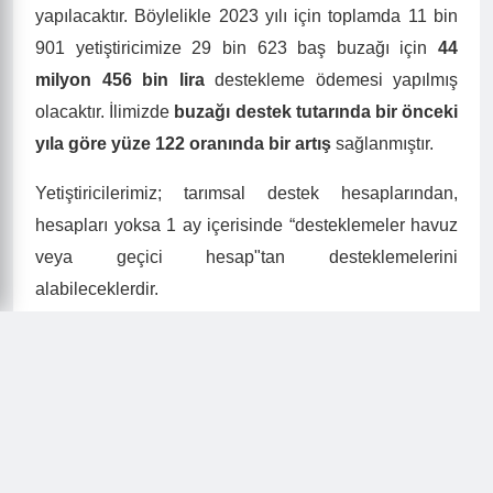
yapılacaktır. Böylelikle 2023 yılı için toplamda 11 bin
901 yetiştiricimize 29 bin 623 baş buzağı için
44
milyon 456 bin lira
destekleme ödemesi yapılmış
olacaktır. İlimizde
buzağı destek tutarında bir önceki
yıla göre yüze 122 oranında bir artış
sağlanmıştır.
Yetiştiricilerimiz; tarımsal destek hesaplarından,
hesapları yoksa 1 ay içerisinde “desteklemeler havuz
veya geçici hesap"tan desteklemelerini
alabileceklerdir.
- Enerji veya su kullanım ücreti borcu olan
yetiştiricilerden;
Banka Genel Müdürlüğü tarafından, destek tutarından
borç miktarı kesilerek, ilgili kurumlara aktarılmakta,
kalan tutar yetiştiricilere ödenmektedir. (Desteği