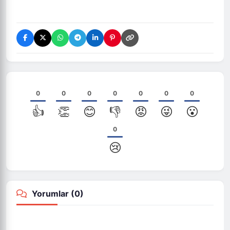
0
0
0
0
0
0
0
👍
👏
😊
👎
😡
😜
😮
0
😢
Yorumlar (
0
)