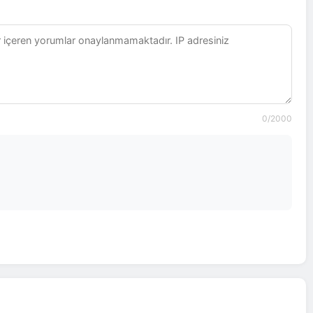
0
/2000
Mehmet Yılmaz
2026-03-28
Ankara
n Demir
22
Aydındere