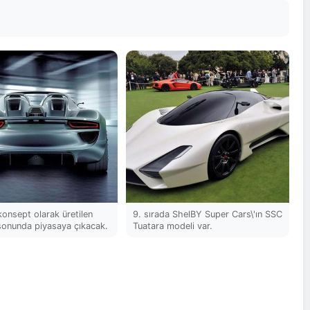
onsept olarak üretilen
9. sırada ShelBY Super Cars\'ın SSC
 sonunda piyasaya çıkacak.
Tuatara modeli var.