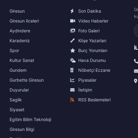
G
Giresun
Son Dakika
k
Giresun Ilceleri
Video Haberler
Aydindere
Foto Galeri
Karadeniz
Köşe Yazarları
İ
Spor
Burç Yorumları
Kultur Sanat
Hava Durumu
Gundem
Nöbetçi Eczane
Gurbette Giresun
Piyasalar
Duyurular
İletişim
Saglik
RSS Beslemeleri
Siyaset
Egitim Bilim Teknoloji
Giresun Bilgi