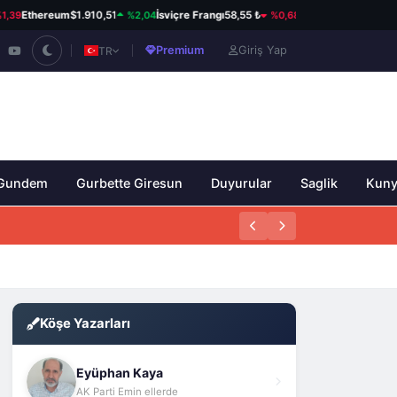
39
%2,04
%0,68
Ethereum
$1.910,51
İsviçre Frangı
58,55 ₺
Kanada Doları
33,93 ₺
Premium
Giriş Yap
TR
Gundem
Gurbette Giresun
Duyurular
Saglik
Kun
Köşe Yazarları
Eyüphan Kaya
AK Parti Emin ellerde