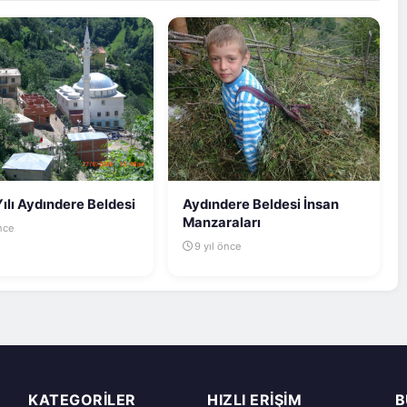
ılı Aydındere Beldesi
Aydındere Beldesi İnsan
Manzaraları
önce
9 yıl önce
KATEGORILER
HIZLI ERIŞIM
B