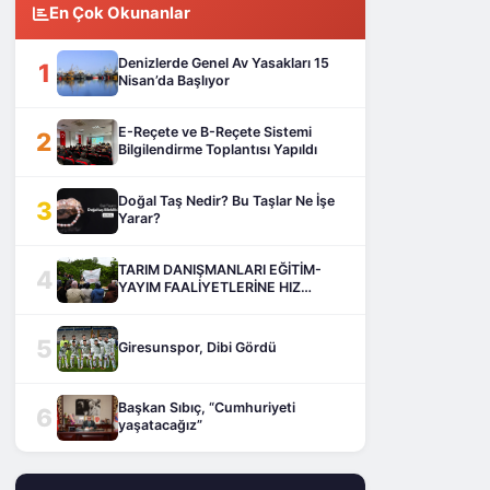
En Çok Okunanlar
Denizlerde Genel Av Yasakları 15
1
Nisan’da Başlıyor
E-Reçete ve B-Reçete Sistemi
2
Bilgilendirme Toplantısı Yapıldı
Doğal Taş Nedir? Bu Taşlar Ne İşe
3
Yarar?
TARIM DANIŞMANLARI EĞİTİM-
4
YAYIM FAALİYETLERİNE HIZ
KESMEDEN DEVAM EDİYOR
5
Giresunspor, Dibi Gördü
Başkan Sıbıç, “Cumhuriyeti
6
yaşatacağız”