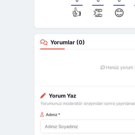
0
0
0
👍
👏
😊
Yorumlar (
0
)
Henüz yorum ya
Yorum Yaz
Yorumunuz moderatör onayından sonra yayınlanaca
Adınız *