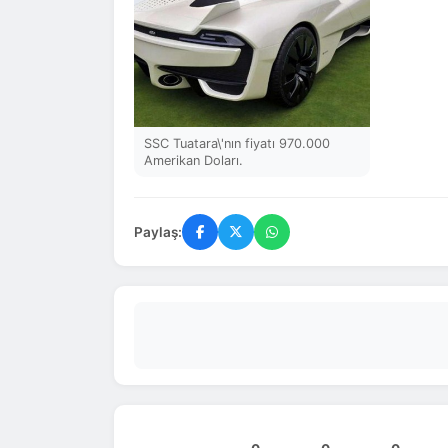
SSC Tuatara\'nın fiyatı 970.000
Amerikan Doları.
Paylaş: