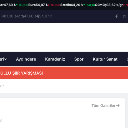
%0,06
%0,08
%0,14
%1,
47,60 ₺
Euro
54,97 ₺
Sterlin
64,20 ₺
Gümüş
93,62 ₺/gr
6.481,30 ₺/gr
47,60 ₺
54,97 ₺
eri
Aydindere
Karadeniz
Spor
Kultur Sanat
ÜLLÜ ŞİİR YARIŞMASI
ler
Tüm Galeriler
af