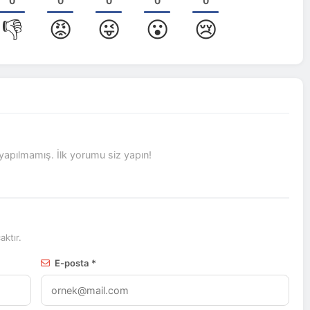
0
0
0
0
0
👎
😡
😜
😮
😢
pılmamış. İlk yorumu siz yapın!
ktır.
E-posta *