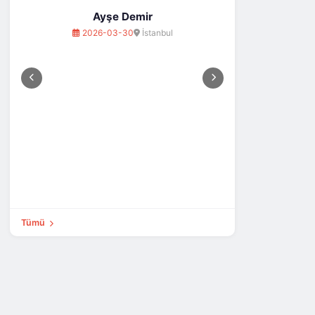
H
202
Ayşe Demir
2026-03-30
İstanbul
Tümü