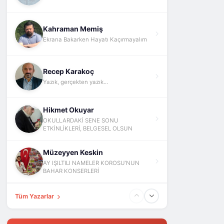
Kahraman Memiş
Ekrana Bakarken Hayatı Kaçırmayalım
Recep Karakoç
Yazık, gerçekten yazık...
Hikmet Okuyar
OKULLARDAKİ SENE SONU
ETKİNLİKLERİ, BELGESEL OLSUN
Müzeyyen Keskin
AY IŞILTILI NAMELER KOROSU’NUN
BAHAR KONSERLERİ
Tüm Yazarlar
Fatih Yokuş
ABD İsrail İran Ve Barış