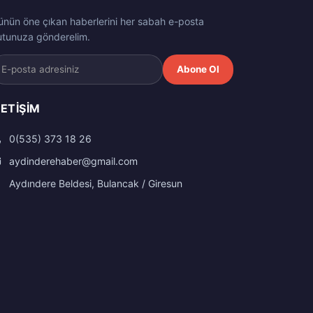
ünün öne çıkan haberlerini her sabah e-posta
utunuza gönderelim.
Abone Ol
LETIŞIM
0(535) 373 18 26
aydinderehaber@gmail.com
Aydındere Beldesi, Bulancak / Giresun