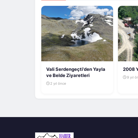
Vali Serdengeçti'den Yayla
2008 Y
ve Belde Ziyaretleri
9 yıl 
2 yıl önce