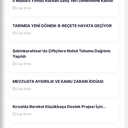
İl Müdürü Yılmaz Kurban Satış Yeri Denetimine Katıldı
2 ay önce
TARIMDA YENİ DÖNEM: B-REÇETE HAYATA GEÇİYOR
3 ay önce
Şebinkarahisar'da Çiftçilere Nohut Tohumu Dağıtımı
Yapıldı
3 ay önce
MEVZUATA AYKIRILIK VE KAMU ZARARI İDDİASI
3 ay önce
Kırsalda Bereket Küçükbaşa Destek Projesi İçin...
4 ay önce