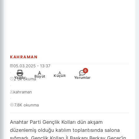
KAHRAMAN
05.03.2025 - 13:37
0
·
-
+
Küçült
Büyüt
Yazdır
Yorumlar
2 dk okuma
·
kahraman
·
7.8K okunma
Anahtar Parti Gençlik Kolları dün akşam
düzenlemiş olduğu katılım toplantısında salona
sığmadı. Gençlik Kolları İl Başkanı Berkay Geçer’in