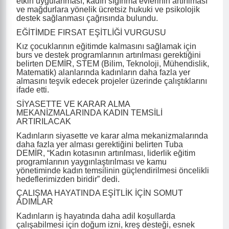
etkin uygulanması, kadın sığınma evlerinin artırılması
ve mağdurlara yönelik ücretsiz hukuki ve psikolojik
destek sağlanması çağrısında bulundu.
EĞİTİMDE FIRSAT EŞİTLİĞİ VURGUSU
Kız çocuklarının eğitimde kalmasını sağlamak için
burs ve destek programlarının artırılması gerektiğini
belirten DEMİR, STEM (Bilim, Teknoloji, Mühendislik,
Matematik) alanlarında kadınların daha fazla yer
almasını teşvik edecek projeler üzerinde çalıştıklarını
ifade etti.
SİYASETTE VE KARAR ALMA
MEKANİZMALARINDA KADIN TEMSİLİ
ARTIRILACAK
Kadınların siyasette ve karar alma mekanizmalarında
daha fazla yer alması gerektiğini belirten Tuba
DEMİR, “Kadın kotasının artırılması, liderlik eğitim
programlarının yaygınlaştırılması ve kamu
yönetiminde kadın temsilinin güçlendirilmesi öncelikli
hedeflerimizden biridir” dedi.
ÇALIŞMA HAYATINDA EŞİTLİK İÇİN SOMUT
ADIMLAR
Kadınların iş hayatında daha adil koşullarda
çalışabilmesi için doğum izni, kreş desteği, esnek