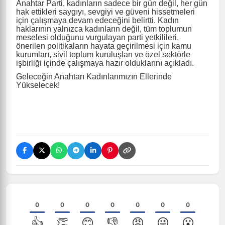
Anahtar Parti, kadınların sadece bir gün değil, her gün
hak ettikleri saygıyı, sevgiyi ve güveni hissetmeleri
için çalışmaya devam edeceğini belirtti. Kadın
haklarının yalnızca kadınların değil, tüm toplumun
meselesi olduğunu vurgulayan parti yetkilileri,
önerilen politikaların hayata geçirilmesi için kamu
kurumları, sivil toplum kuruluşları ve özel sektörle
işbirliği içinde çalışmaya hazır olduklarını açıkladı.
Geleceğin Anahtarı Kadınlarımızın Ellerinde
Yükselecek!
0
0
0
0
0
0
0
👍
👏
😊
👎
😡
😜
😮