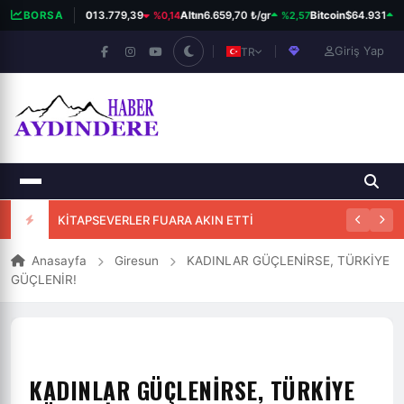
%0,14
%2,57
%0
BORSA
BIST 100
13.779,39
Altın
6.659,70 ₺/gr
Bitcoin
$64.931
Giriş Yap
TR
KİTAPSEVERLER FUARA AKIN ETTİ
Anasayfa
Giresun
KADINLAR GÜÇLENİRSE, TÜRKİYE
GÜÇLENİR!
KADINLAR GÜÇLENİRSE, TÜRKİYE