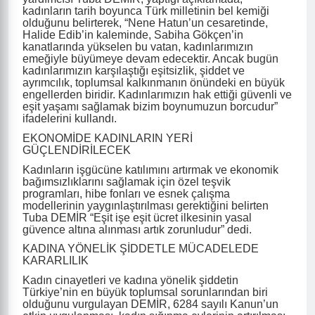
kadınların tarih boyunca Türk milletinin bel kemiği
olduğunu belirterek, “Nene Hatun’un cesaretinde,
Halide Edib’in kaleminde, Sabiha Gökçen’in
kanatlarında yükselen bu vatan, kadınlarımızın
emeğiyle büyümeye devam edecektir. Ancak bugün
kadınlarımızın karşılaştığı eşitsizlik, şiddet ve
ayrımcılık, toplumsal kalkınmanın önündeki en büyük
engellerden biridir. Kadınlarımızın hak ettiği güvenli ve
eşit yaşamı sağlamak bizim boynumuzun borcudur”
ifadelerini kullandı.
EKONOMİDE KADINLARIN YERİ
GÜÇLENDİRİLECEK
Kadınların işgücüne katılımını artırmak ve ekonomik
bağımsızlıklarını sağlamak için özel teşvik
programları, hibe fonları ve esnek çalışma
modellerinin yaygınlaştırılması gerektiğini belirten
Tuba DEMİR “Eşit işe eşit ücret ilkesinin yasal
güvence altına alınması artık zorunludur” dedi.
KADINA YÖNELİK ŞİDDETLE MÜCADELEDE
KARARLILIK
Kadın cinayetleri ve kadına yönelik şiddetin
Türkiye’nin en büyük toplumsal sorunlarından biri
olduğunu vurgulayan DEMİR, 6284 sayılı Kanun’un