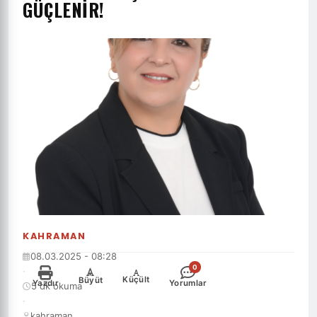
GÜÇLENİR!
KAHRAMAN
08.03.2025 - 08:28
0
·
-
+
Küçült
Büyüt
Yazdır
Yorumlar
5 dk okuma
·
kahraman