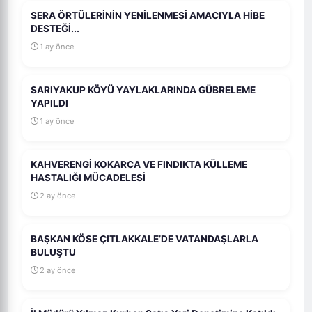
SERA ÖRTÜLERİNİN YENİLENMESİ AMACIYLA HİBE
DESTEĞİ...
1 ay önce
SARIYAKUP KÖYÜ YAYLAKLARINDA GÜBRELEME
YAPILDI
1 ay önce
KAHVERENGİ KOKARCA VE FINDIKTA KÜLLEME
HASTALIĞI MÜCADELESİ
2 ay önce
BAŞKAN KÖSE ÇITLAKKALE’DE VATANDAŞLARLA
BULUŞTU
2 ay önce