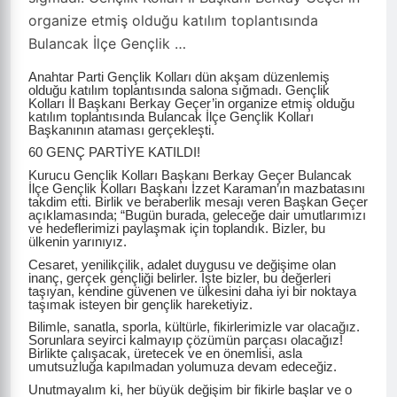
organize etmiş olduğu katılım toplantısında
Bulancak İlçe Gençlik …
Anahtar Parti Gençlik Kolları dün akşam düzenlemiş
olduğu katılım toplantısında salona sığmadı. Gençlik
Kolları İl Başkanı Berkay Geçer’in organize etmiş olduğu
katılım toplantısında Bulancak İlçe Gençlik Kolları
Başkanının ataması gerçekleşti.
60 GENÇ PARTİYE KATILDI!
Kurucu Gençlik Kolları Başkanı Berkay Geçer Bulancak
İlçe Gençlik Kolları Başkanı İzzet Karaman’ın mazbatasını
takdim etti. Birlik ve beraberlik mesajı veren Başkan Geçer
açıklamasında; “Bugün burada, geleceğe dair umutlarımızı
ve hedeflerimizi paylaşmak için toplandık. Bizler, bu
ülkenin yarınıyız.
Cesaret, yenilikçilik, adalet duygusu ve değişime olan
inanç, gerçek gençliği belirler. İşte bizler, bu değerleri
taşıyan, kendine güvenen ve ülkesini daha iyi bir noktaya
taşımak isteyen bir gençlik hareketiyiz.
Bilimle, sanatla, sporla, kültürle, fikirlerimizle var olacağız.
Sorunlara seyirci kalmayıp çözümün parçası olacağız!
Birlikte çalışacak, üretecek ve en önemlisi, asla
umutsuzluğa kapılmadan yolumuza devam edeceğiz.
Unutmayalım ki, her büyük değişim bir fikirle başlar ve o