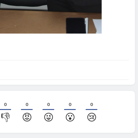
0
0
0
0
0
👎
😡
😜
😮
😢