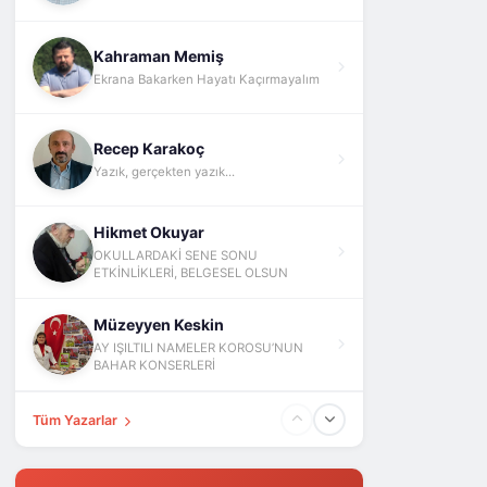
Kahraman Memiş
Ekrana Bakarken Hayatı Kaçırmayalım
Recep Karakoç
Yazık, gerçekten yazık...
Hikmet Okuyar
OKULLARDAKİ SENE SONU
ETKİNLİKLERİ, BELGESEL OLSUN
Müzeyyen Keskin
AY IŞILTILI NAMELER KOROSU’NUN
BAHAR KONSERLERİ
Tüm Yazarlar
Fatih Yokuş
ABD İsrail İran Ve Barış