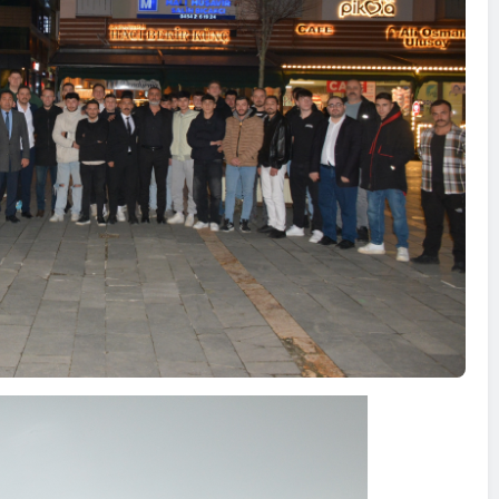
Mehmet Yılmaz
2026-03-28
Ankara
n Demir
22
Aydındere