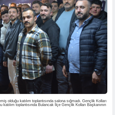
miş olduğu katılım toplantısında salona sığmadı. Gençlik Kolları
u katılım toplantısında Bulancak İlçe Gençlik Kolları Başkanının