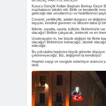
60 GENÇ PARTİYE KATILDI!
Kurucu Gençlik Kolları Başkanı Berkay Geçer Bu
mazbatasını takdim etti. Birlik ve beraberlik 
geleceğe dair umutlarımızı ve hedeflerimizi payla
Cesaret, yenilikçilik, adalet duygusu ve değişime o
taşıyan, kendine güvenen ve ülkesini daha iyi bir
Bilimle, sanatla, sporla, kültürle, fikirlerimizle
olacağız! Birlikte çalışacak, üretecek ve en ö
Unutmayalım ki, her büyük değişim bir fikirle başl
olacağız! Birbirimize inanacağız, destek olacağ
edeceğiz.
Bu yolculukta hepimize büyük görevler düşüyor.
çekinmeyeceğiz. Biz, değişimin ta kendisiyiz!
Hepinizi saygı ve sevgiyle selamlıyor aramıza ye
dedi.