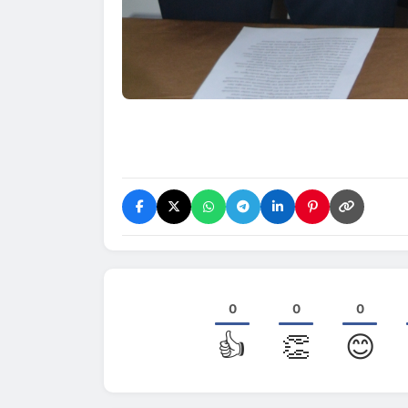
0
0
0
👍
👏
😊