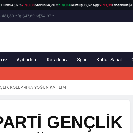
%0,08
%0,14
%1,39
,97 ₺
Sterlin
64,20 ₺
Gümüş
93,62 ₺/gr
Ethereum
$1.910,51
6.481,30 ₺/gr
47,60 ₺
54,97 ₺
eri
Aydindere
Karadeniz
Spor
Kultur Sanat
ĞI HAYRANLIK UYANDIRDI
ÇLİK KOLLARINA YOĞUN KATILIM
ARTİ GENÇLİK