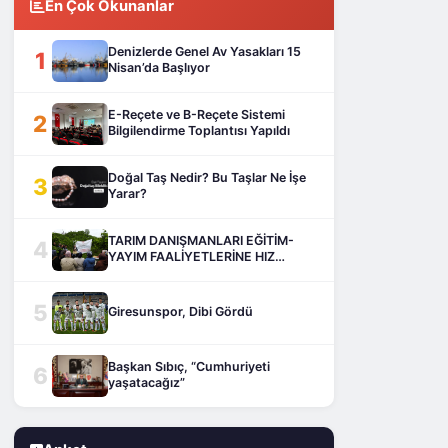
En Çok Okunanlar
Denizlerde Genel Av Yasakları 15
1
Nisan’da Başlıyor
E-Reçete ve B-Reçete Sistemi
2
Bilgilendirme Toplantısı Yapıldı
Doğal Taş Nedir? Bu Taşlar Ne İşe
3
Yarar?
TARIM DANIŞMANLARI EĞİTİM-
4
YAYIM FAALİYETLERİNE HIZ
KESMEDEN DEVAM EDİYOR
5
Giresunspor, Dibi Gördü
Başkan Sıbıç, “Cumhuriyeti
6
yaşatacağız”