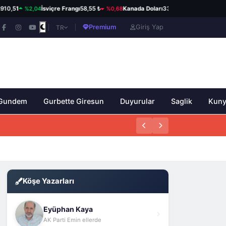
%2,04
%0,68
%0,08
İsviçre Frangı
58,55 ₺
Kanada Doları
33,93 ₺
Avustralya Dol
Premium
Giriş Yap
TR
Gundem
Gurbette Giresun
Duyurular
Saglik
Kun
Köşe Yazarları
Eyüphan Kaya
AK Parti Emin ellerde