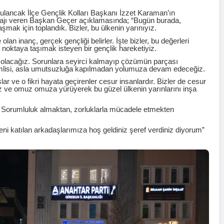
lancak İlçe Gençlik Kolları Başkanı İzzet Karaman’ın
mesajı veren Başkan Geçer açıklamasında; “Bugün burada,
şmak için toplandık. Bizler, bu ülkenin yarınıyız.
lan inanç, gerçek gençliği belirler. İşte bizler, bu değerleri
 noktaya taşımak isteyen bir gençlik hareketiyiz.
 var olacağız. Sorunlara seyirci kalmayıp çözümün parçası
nemlisi, asla umutsuzluğa kapılmadan yolumuza devam edeceğiz.
ar ve o fikri hayata geçirenler cesur insanlardır. Bizler de cesur
ız ve omuz omuza yürüyerek bu güzel ülkenin yarınlarını inşa
 Sorumluluk almaktan, zorluklarla mücadele etmekten
ni katılan arkadaşlarımıza hoş geldiniz şeref verdiniz diyorum”