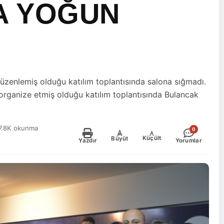
A YOĞUN
üzenlemiş olduğu katılım toplantısında salona sığmadı.
n organize etmiş olduğu katılım toplantısında Bulancak
7.8K okunma
0
-
+
Küçült
Büyüt
Yazdır
Yorumlar