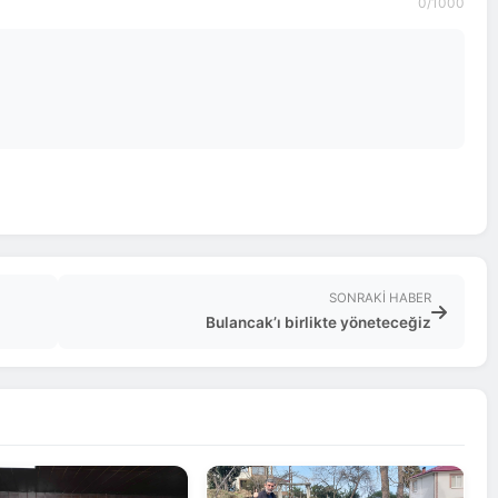
0
/1000
SONRAKI HABER
Bulancak’ı birlikte yöneteceğiz