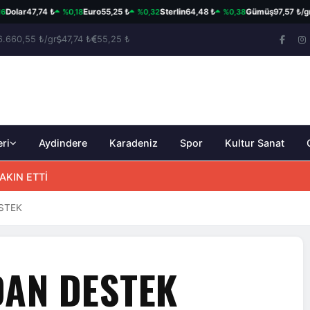
%0,18
%0,32
%0,38
%3
ar
47,74 ₺
Euro
55,25 ₺
Sterlin
64,48 ₺
Gümüş
97,57 ₺/gr
6.660,55 ₺/gr
47,74 ₺
55,25 ₺
eri
Aydindere
Karadeniz
Spor
Kultur Sanat
ÜLLÜ ŞİİR YARIŞMASI
AKIN ETTİ
STEK
AN DESTEK