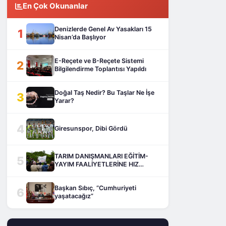
En Çok Okunanlar
Denizlerde Genel Av Yasakları 15
1
Nisan’da Başlıyor
E-Reçete ve B-Reçete Sistemi
2
Bilgilendirme Toplantısı Yapıldı
Doğal Taş Nedir? Bu Taşlar Ne İşe
3
Yarar?
4
Giresunspor, Dibi Gördü
TARIM DANIŞMANLARI EĞİTİM-
5
YAYIM FAALİYETLERİNE HIZ
KESMEDEN DEVAM EDİYOR
Başkan Sıbıç, “Cumhuriyeti
6
yaşatacağız”