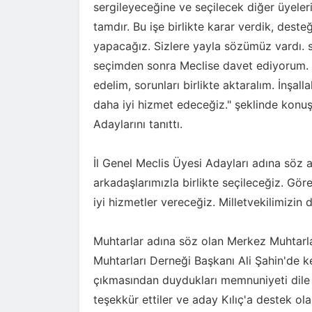
sergileyeceğine ve seçilecek diğer üyelerim
tamdır. Bu işe birlikte karar verdik, desteğ
yapacağız. Sizlere yayla sözümüz vardı. se
seçimden sonra Meclise davet ediyorum. Di
edelim, sorunları birlikte aktaralım. İnşall
daha iyi hizmet edeceğiz." şeklinde konuş
Adaylarını tanıttı.
İl Genel Meclis Üyesi Adayları adına söz al
arkadaşlarımızla birlikte seçileceğiz. Gör
iyi hizmetler vereceğiz. Milletvekilimizin 
Muhtarlar adına söz olan Merkez Muhtarla
Muhtarları Derneği Başkanı Ali Şahin'de ke
çıkmasından duydukları memnuniyeti dile g
teşekkür ettiler ve aday Kılıç'a destek ola