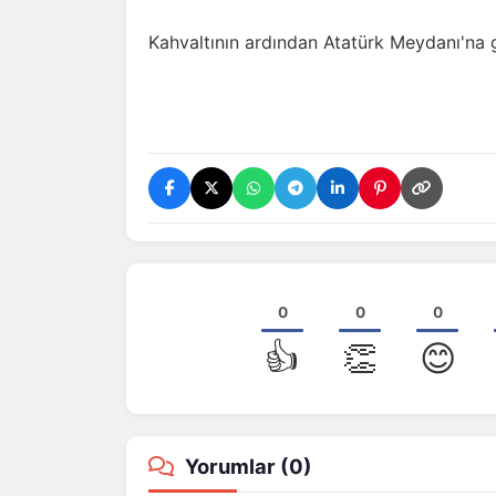
Kahvaltının ardından Atatürk Meydanı'na ge
0
0
0
👍
👏
😊
Yorumlar (
0
)