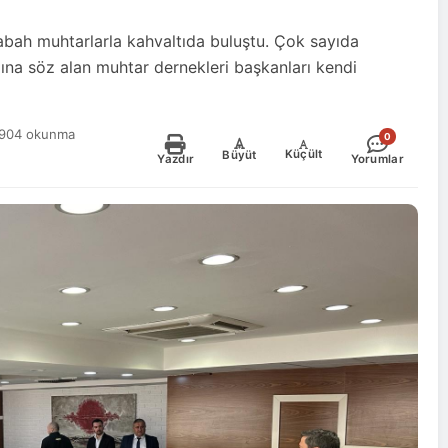
abah muhtarlarla kahvaltıda buluştu. Çok sayıda
dına söz alan muhtar dernekleri başkanları kendi
904 okunma
0
-
+
Küçült
Büyüt
Yazdır
Yorumlar