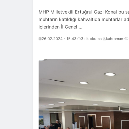
MHP Milletvekili Ertuğrul Gazi Konal bu s
muhtarın katıldığı kahvaltıda muhtarlar a
içlerinden İl Genel …
26.02.2024 - 15:43
·
3 dk okuma
·
kahraman
·