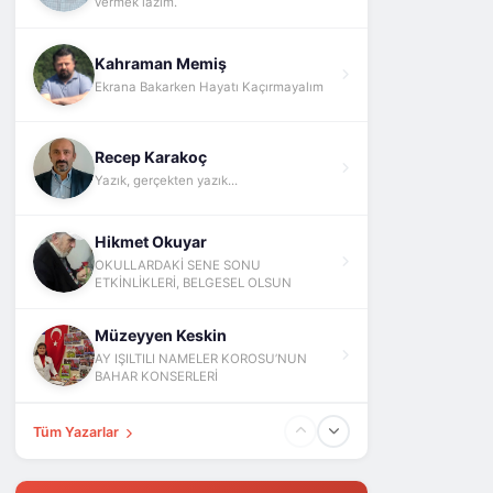
vermek lazım.
Kahraman Memiş
Ekrana Bakarken Hayatı Kaçırmayalım
Recep Karakoç
Yazık, gerçekten yazık...
Hikmet Okuyar
OKULLARDAKİ SENE SONU
ETKİNLİKLERİ, BELGESEL OLSUN
Müzeyyen Keskin
AY IŞILTILI NAMELER KOROSU’NUN
BAHAR KONSERLERİ
Tüm Yazarlar
Fatih Yokuş
ABD İsrail İran Ve Barış