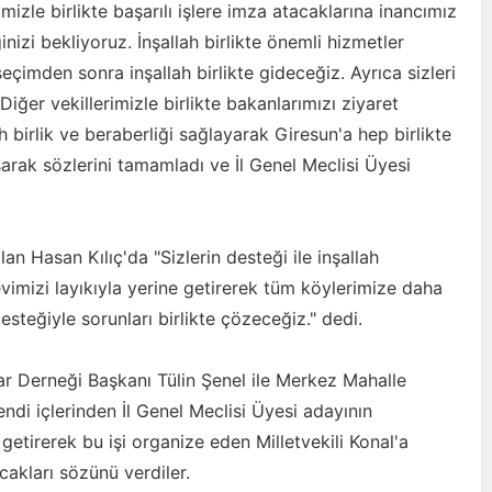
izle birlikte başarılı işlere imza atacaklarına inancımız
inizi bekliyoruz. İnşallah birlikte önemli hizmetler
çimden sonra inşallah birlikte gideceğiz. Ayrıca sizleri
ğer vekillerimizle birlikte bakanlarımızı ziyaret
ah birlik ve beraberliği sağlayarak Giresun'a hep birlikte
arak sözlerini tamamladı ve İl Genel Meclisi Üyesi
an Hasan Kılıç'da "Sizlerin desteği ile inşallah
Turhan Demir
evimizi layıkıyla yerine getirerek tüm köylerimize daha
2026-06-22
Aydındere
desteğiyle sorunları birlikte çözeceğiz." dedi.
r Derneği Başkanı Tülin Şenel ile Merkez Mahalle
ndi içlerinden İl Genel Meclisi Üyesi adayının
etirerek bu işi organize eden Milletvekili Konal'a
cakları sözünü verdiler.