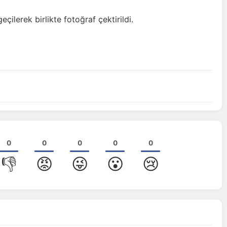
çilerek birlikte fotoğraf çektirildi.
0
0
0
0
0
👎
😡
😜
😮
😢