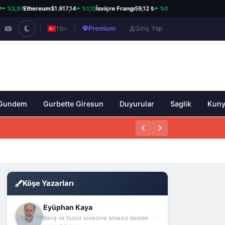
,57
%1,13
%0,82
Ethereum
$1.917,14
İsviçre Frangı
59,12 ₺
Kanada Doları
34,23 ₺
Premium
Giriş Yap
TR
Gundem
Gurbette Giresun
Duyurular
Saglik
Kun
Köşe Yazarları
Eyüphan Kaya
Barış ve huzur sürecine amasız destek