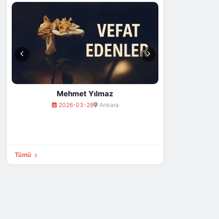
202
Mehmet Yılmaz
2026-03-28
Ankara
Tümü