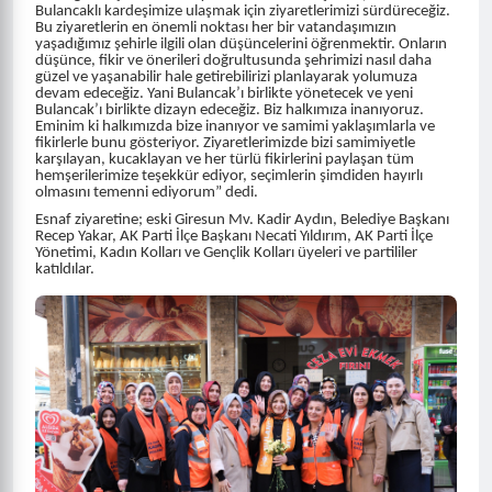
Bulancaklı kardeşimize ulaşmak için ziyaretlerimizi sürdüreceğiz.
Bu ziyaretlerin en önemli noktası her bir vatandaşımızın
yaşadığımız şehirle ilgili olan düşüncelerini öğrenmektir. Onların
düşünce, fikir ve önerileri doğrultusunda şehrimizi nasıl daha
güzel ve yaşanabilir hale getirebilirizi planlayarak yolumuza
devam edeceğiz. Yani Bulancak’ı birlikte yönetecek ve yeni
Bulancak’ı birlikte dizayn edeceğiz. Biz halkımıza inanıyoruz.
Eminim ki halkımızda bize inanıyor ve samimi yaklaşımlarla ve
fikirlerle bunu gösteriyor. Ziyaretlerimizde bizi samimiyetle
karşılayan, kucaklayan ve her türlü fikirlerini paylaşan tüm
hemşerilerimize teşekkür ediyor, seçimlerin şimdiden hayırlı
olmasını temenni ediyorum” dedi.
Esnaf ziyaretine; eski Giresun Mv. Kadir Aydın, Belediye Başkanı
Recep Yakar, AK Parti İlçe Başkanı Necati Yıldırım, AK Parti İlçe
Yönetimi, Kadın Kolları ve Gençlik Kolları üyeleri ve partililer
katıldılar.