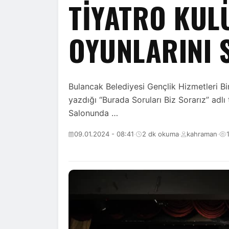
TIYATRO KUL
OYUNLARINI 
Bulancak Belediyesi Gençlik Hizmetleri B
yazdığı “Burada Soruları Biz Sorarız” adl
Salonunda …
09.01.2024 - 08:41
·
2 dk okuma
·
kahraman
·