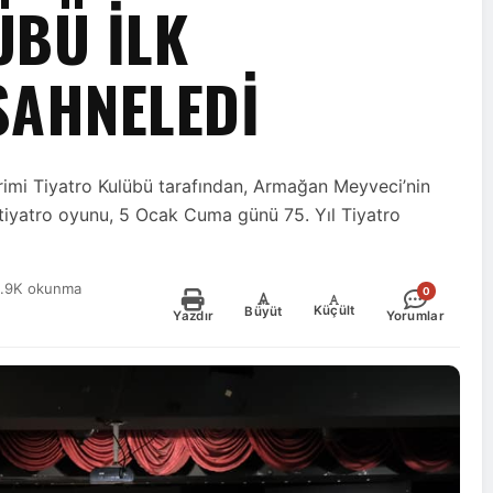
ÜBÜ ILK
SAHNELEDI
irimi Tiyatro Kulübü tarafından, Armağan Meyveci’nin
ı tiyatro oyunu, 5 Ocak Cuma günü 75. Yıl Tiyatro
1.9K okunma
0
-
+
Küçült
Büyüt
Yazdır
Yorumlar