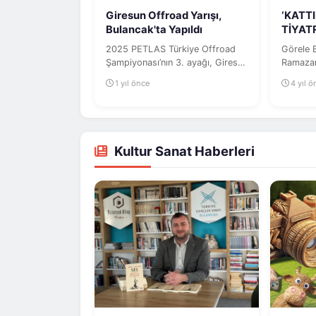
Giresun Offroad Yarışı,
‘KATTI
Bulancak'ta Yapıldı
TİYAT
DAKİKA
2025 PETLAS Türkiye Offroad
Görele B
Şampiyonası’nın 3. ayağı, Giresun
Ramazan 
Offroad Spor Kulübü
kapsamın
1 yıl önce
4 yıl 
tarafından...
adlı...
Kultur Sanat Haberleri