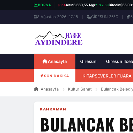
%0,14
%2,59
%0
BIST 100
13.779,39
BORSA
Altın
6.660,55 ₺/gr
Bitcoin
$65.031
8 Ağustos 2026, 17:18
GİRESUN 26°C
6
Anasayfa
Giresun
Giresun Ilcel
KİTAPSEVERLER FUARA 
SON DAKİKA
Anasayfa
Kultur Sanat
Bulancak Belediye
KAHRAMAN
BULANCAK BE