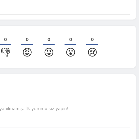
0
0
0
0
0
👎
😡
😜
😮
😢
Turhan Demir
2026-06-22
Aydındere
pılmamış. İlk yorumu siz yapın!