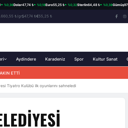
,36
%0,18
%0,32
%0,38
Dolar
47,74 ₺
Euro
55,25 ₺
Sterlin
64,48 ₺
Gümüş
97,57 ₺
.660,55 ₺/gr
47,74 ₺
55,25 ₺
eri
Aydindere
Karadeniz
Spor
Kultur Sanat
AKIN ETTİ
si Tiyatro Kulübü ilk oyunlarını sahneledi
LEDIYESI