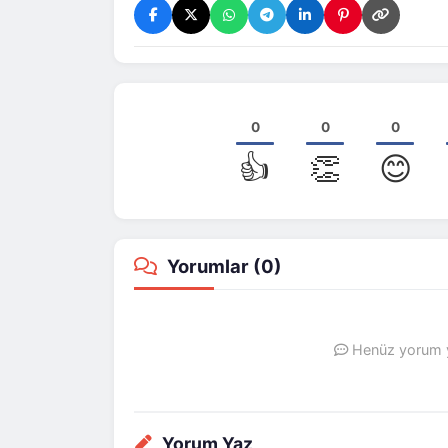
0
0
0
👍
👏
😊
Yorumlar (
0
)
Henüz yorum ya
Yorum Yaz