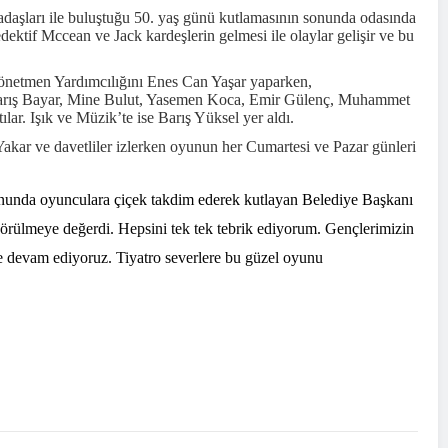
daşları ile buluştuğu 50. yaş günü kutlamasının sonunda odasında
dektif Mccean ve Jack kardeşlerin gelmesi ile olaylar gelişir ve bu
Yönetmen Yardımcılığını Enes Can Yaşar yaparken,
 Barış Bayar, Mine Bulut, Yasemen Koca, Emir Gülenç, Muhammet
ar. Işık ve Müzik’te ise Barış Yüksel yer aldı.
kar ve davetliler izlerken oyunun her Cumartesi ve Pazar günleri
sonunda oyunculara çiçek takdim ederek kutlayan Belediye Başkanı
örülmeye değerdi. Hepsini tek tek tebrik ediyorum. Gençlerimizin
 devam ediyoruz. Tiyatro severlere bu güzel oyunu