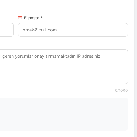
E-posta *
0
/1000