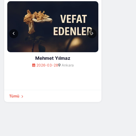
202
Mehmet Yılmaz
2026-03-28
Ankara
Tümü