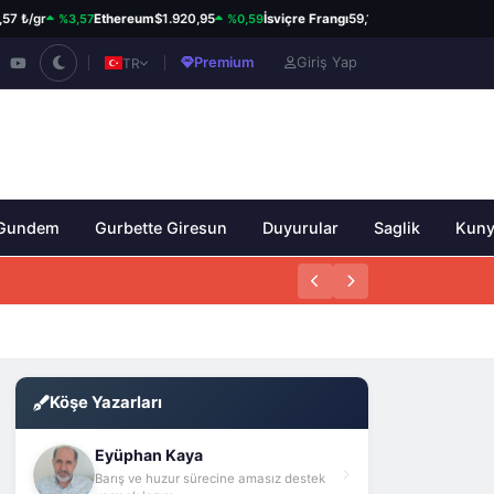
%3,57
%0,59
%0,82
/gr
Ethereum
$1.920,95
İsviçre Frangı
59,12 ₺
Kanada Dolar
Premium
Giriş Yap
TR
Gundem
Gurbette Giresun
Duyurular
Saglik
Kun
Köşe Yazarları
Eyüphan Kaya
Barış ve huzur sürecine amasız destek