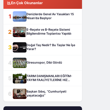
En Çok Okunanlar
Denizlerde Genel Av Yasakları 15
1
Nisan’da Başlıyor
E-Reçete ve B-Reçete Sistemi
2
Bilgilendirme Toplantısı Yapıldı
Doğal Taş Nedir? Bu Taşlar Ne İşe
3
Yarar?
4
Giresunspor, Dibi Gördü
TARIM DANIŞMANLARI EĞİTİM-
5
YAYIM FAALİYETLERİNE HIZ
KESMEDEN DEVAM EDİYOR
Başkan Sıbıç, “Cumhuriyeti
6
yaşatacağız”