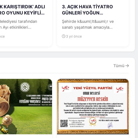
K KARIŞTIRDIK’ ADLI
3. AÇIK HAVA TİYATRO
RO OYUNU KEYİFLİ
GÜNLERİ YOĞUN
LAR...
KATILIMLAR İLE
elediyesi tarafından
Şehirde k&uuml;lt&uuml;r ve
TAMAMLANDI
Ayı etkinlikleri
sanatı yaşatmak amacıyla
da ‘Kattık Karıştırdık’
&ccedil;alışmalarını aralıksız...
önce
3 yıl önce
Tümü