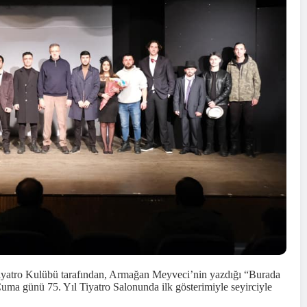
Tiyatro Kulübü tarafından, Armağan Meyveci’nin yazdığı “Burada
Cuma günü 75. Yıl Tiyatro Salonunda ilk gösterimiyle seyirciyle