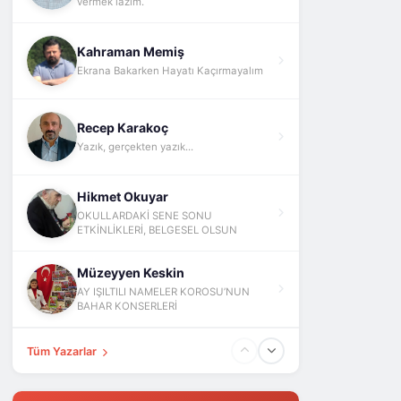
vermek lazım.
Kahraman Memiş
Ekrana Bakarken Hayatı Kaçırmayalım
Recep Karakoç
Yazık, gerçekten yazık...
Hikmet Okuyar
OKULLARDAKİ SENE SONU
ETKİNLİKLERİ, BELGESEL OLSUN
Müzeyyen Keskin
AY IŞILTILI NAMELER KOROSU’NUN
BAHAR KONSERLERİ
Tüm Yazarlar
Fatih Yokuş
ABD İsrail İran Ve Barış