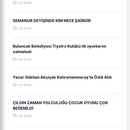
2 yıl önce
SEMANUR DEYİŞİNDE KİM NECE ŞAİRDİR
2 yıl önce
Bulancak Belediyesi Tiyatro Kulübü ilk oyunlarını
sahneledi
2 yıl önce
Yazar Gökhan Akçiçek Kahramanmaraş’ta Ödül Aldı
2 yıl önce
ÇILGIN ZAMAN YOLCULUĞU ÇOCUK OYUNU ÇOK
BEĞENİLDİ
2 yıl önce