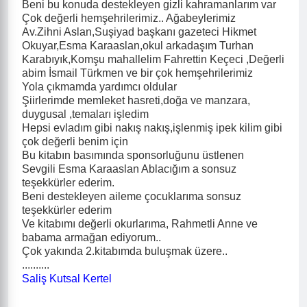
Beni bu konuda destekleyen gizli kahramanlarım var
Çok değerli hemşehrilerimiz.. Ağabeylerimiz
Av.Zihni Aslan,Suşiyad başkanı gazeteci Hikmet
Okuyar,Esma Karaaslan,okul arkadaşım Turhan
Karabıyık,Komşu mahallelim Fahrettin Keçeci ,Değerli
abim İsmail Türkmen ve bir çok hemşehrilerimiz
Yola çıkmamda yardımcı oldular
Şiirlerimde memleket hasreti,doğa ve manzara,
duygusal ,temaları işledim
Hepsi evladım gibi nakış nakış,işlenmiş ipek kilim gibi
çok değerli benim için
Bu kitabın basımında sponsorluğunu üstlenen
Sevgili Esma Karaaslan Ablacığım a sonsuz
teşekkürler ederim.
Beni destekleyen aileme çocuklarıma sonsuz
teşekkürler ederim
Ve kitabımı değerli okurlarıma, Rahmetli Anne ve
babama armağan ediyorum..
Çok yakında 2.kitabımda buluşmak üzere..
..........
Saliş Kutsal Kertel