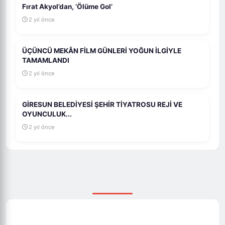
Fırat Akyol’dan, ‘Ölüme Gol’
2 yıl önce
ÜÇÜNCÜ MEKÂN FİLM GÜNLERİ YOĞUN İLGİYLE
TAMAMLANDI
2 yıl önce
GİRESUN BELEDİYESİ ŞEHİR TİYATROSU REJİ VE
OYUNCULUK...
2 yıl önce