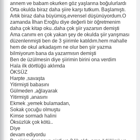
annem ve babam okurken göz yaşlarına boğulurlardı
Orta okulda biraz daha şiire karşı tutkum. Başlamıştı.
Artık biraz daha büyümüş,evrensel düşünüyordum.O
zamanda İlhan Eroğlu diye değerli bir öğretmenim
daha çok kitap oku..daha çok şiir yazarsın demişti
Ama canımı en çok yakan şey de okulda şiir yarışması
düzenlenmişti ben de 3 şiirimle katıldım.hem mahalle
hem de okul arkadaşım ne olur ben şiir yazma
bilmiyorum bana da yazarmısın demişti
Ben de üzülmesin diye şiirimin birini ona verdim
Hala ilk dörtlüğü aklımda
ÖKSÜZ
Harpte ,savaşta
Yitirmişti babasını
Gülmeden ,ağlayarak
Yitirmişti ,anasını
Ekmek ,yemek bulamadan,
Sokak çocuğu olmuştu
Kimse sormadı halini
Öksüzlük çok kötü..
Diye
devam ediyordu