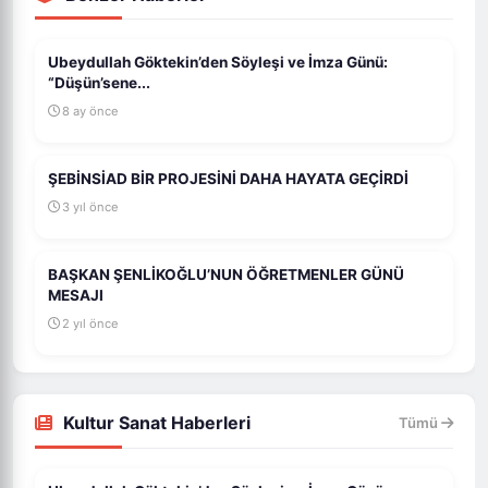
Ubeydullah Göktekin’den Söyleşi ve İmza Günü:
“Düşün’sene...
8 ay önce
ŞEBİNSİAD BİR PROJESİNİ DAHA HAYATA GEÇİRDİ
3 yıl önce
BAŞKAN ŞENLİKOĞLU’NUN ÖĞRETMENLER GÜNÜ
MESAJI
2 yıl önce
Kultur Sanat Haberleri
Tümü