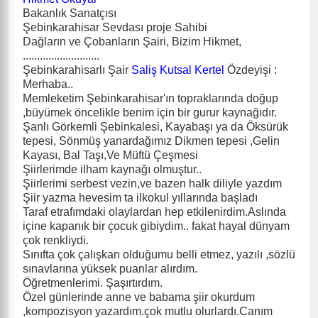
Bakanlık Sanatçısı
Şebinkarahisar Sevdası proje Sahibi
Dağların ve Çobanların Şairi, Bizim Hikmet,
...........................
Şebinkarahisarlı Şair
Saliş Kutsal Kertel
Özdeyişi :
Merhaba..
Memleketim Şebinkarahisar'ın topraklarında doğup
,büyümek öncelikle benim için bir gurur kaynağıdır.
Şanlı Görkemli Şebinkalesi, Kayabaşı ya da Öksürük
tepesi, Sönmüş yanardağımız Dikmen tepesi ,Gelin
Kayası, Bal Taşı,Ve Müftü Çeşmesi
Şiirlerimde ilham kaynağı olmuştur..
Şiirlerimi serbest vezin,ve bazen halk diliyle yazdım
Şiir yazma hevesim ta ilkokul yıllarında başladı
Taraf etrafımdaki olaylardan hep etkilenirdim.Aslında
içine kapanık bir çocuk gibiydim.. fakat hayal dünyam
çok renkliydi.
Sınıfta çok çalışkan olduğumu belli etmez, yazılı ,sözlü
sınavlarına yüksek puanlar alırdım.
Öğretmenlerimi. Şaşırtırdım.
Özel günlerinde anne ve babama şiir okurdum
,kompozisyon yazardım.çok mutlu olurlardı.Canım