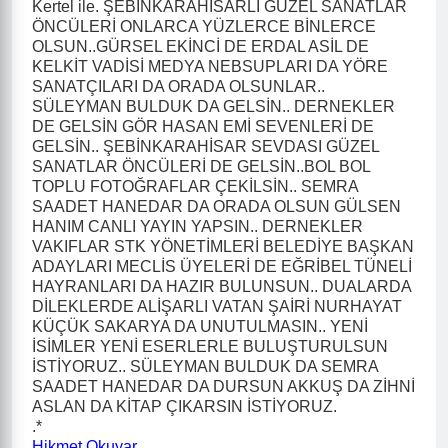
Kertel ile. ŞEBİNKARAHİSARLI GÜZEL SANATLAR
ÖNCÜLERİ ONLARCA YÜZLERCE BİNLERCE
OLSUN..GÜRSEL EKİNCİ DE ERDAL ASİL DE
KELKİT VADİSİ MEDYA NEBSUPLARI DA YÖRE
SANATÇILARI DA ORADA OLSUNLAR..
SÜLEYMAN BULDUK DA GELSİN.. DERNEKLER
DE GELSİN GÖR HASAN EMİ SEVENLERİ DE
GELSİN.. ŞEBİNKARAHİSAR SEVDASI GÜZEL
SANATLAR ÖNCÜLERİ DE GELSİN..BOL BOL
TOPLU FOTOĞRAFLAR ÇEKİLSİN.. SEMRA
SAADET HANEDAR DA ORADA OLSUN GÜLSEN
HANIM CANLI YAYIN YAPSIN.. DERNEKLER
VAKIFLAR STK YÖNETİMLERİ BELEDİYE BAŞKAN
ADAYLARI MECLİS ÜYELERİ DE EĞRİBEL TÜNELİ
HAYRANLARI DA HAZIR BULUNSUN.. DUALARDA
DİLEKLERDE ALİŞARLI VATAN ŞAİRİ NURHAYAT
KÜÇÜK SAKARYA DA UNUTULMASIN.. YENİ
İSİMLER YENİ ESERLERLE BULUŞTURULSUN
İSTİYORUZ.. SÜLEYMAN BULDUK DA SEMRA
SAADET HANEDAR DA DURSUN AKKUŞ DA ZİHNİ
ASLAN DA KİTAP ÇIKARSIN İSTİYORUZ.
.*
Hikmet Okuyar