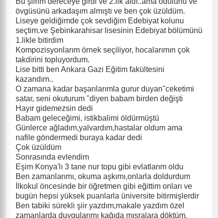
Bu şiirim dereceye girdi ve 2.lik aldı..ama ödülünü ve
övgüsünü arkadaşım almıştı ve ben çok üzüldüm.
Liseye geldiğimde çok sevdiğim Edebiyat kolunu
seçtim.ve Şebinkarahisar lisesinin Edebiyat bölümünü
1.likle bitirdim
Kompozisyonlarım örnek seçiliyor, hocalarımın çok
takdirini topluyordum.
Lise bitti ben Ankara Gazi Eğitim fakültesini
kazandım..
O zamana kadar başarılarımla gurur duyan"ceketimi
satar, seni okuturum "diyen babam birden değişti
Hayır gidemezsin dedi
Babam geleceğimi, istikbalimi öldürmüştü
Günlerce ağladım,yalvardım,hastalar oldum ama
nafile göndermedi buraya kadar dedi
Çok üzüldüm
Sonrasında evlendim
Eşim Konya'lı 3 tane nur topu gibi evlatlarım oldu
Ben zamanlarımı, okuma aşkımı,onlarla doldurdum
İlkokul öncesinde bir öğretmen gibi eğittim onları ve
bugün hepsi yüksek puanlarla üniversite bitirmişlerdir
Ben tabiki sürekli şiir yazdım,makale yazdım özel
zamanlarda duygularımı kağıda mısralara döktüm.