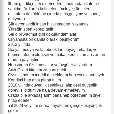
İlham geldikçe gece demeden ,unutmadan kaleme
sarıldım.Ard arda kelimeler cümleye,cümleler
mısralara döküldü bir çırpıda giriş,gelişme ve sonuç
geliyordu.
Şiir evrenseldir.İnsan hissetmeden ,yazamaz
Yüreğinizden kopup gelir
Sel gibi ,yağmur gibi dökülür damlalar
Okyanusta bir damla olarak ,başlıyorum
2012 yılında
Sosyal medya ve facebook tan bayağı arkadaş ve
hemşehrilerim oldu.şiir ve makalelerimi zaman zaman
oradan paylaştım
Hepsinden özel mesajlar ve övgüler alıyordum
Artık Çıkart kitabını zamanı geldi
Oysa ki benim maddi desteklerim hep çocuklarımaydı
Kendimi hep arka plana attım
2010 yılında güvenlik sertifikası alıp özel güvenlik
görevlisi oldum ve hala devam etmekteyim
Orada bile arkadaşlarım bana hep öğretmenim diye
hitap ederler
Yıl 2024 ve yıllar sonra hayallerim gerçekleşiyor çok
şükür