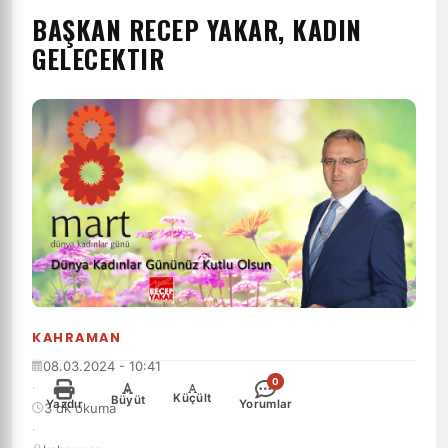
BAŞKAN RECEP YAKAR, KADIN
GELECEKTIR
KAHRAMAN
08.03.2024 - 10:41
0
·
-
+
Küçült
Büyüt
Yazdır
Yorumlar
3 dk okuma
·