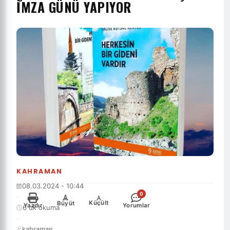
İMZA GÜNÜ YAPIYOR
KAHRAMAN
08.03.2024 - 10:44
0
·
-
+
Küçült
Büyüt
Yazdır
Yorumlar
6 dk okuma
·
kahraman