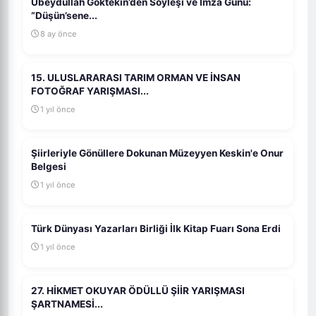
Ubeydullah Göktekin’den Söyleşi ve İmza Günü:
“Düşün’sene...
8 ay önce
15. ULUSLARARASI TARIM ORMAN VE İNSAN
FOTOĞRAF YARIŞMASI...
1 yıl önce
Şiirleriyle Gönüllere Dokunan Müzeyyen Keskin'e Onur
Belgesi
1 yıl önce
Türk Dünyası Yazarları Birliği İlk Kitap Fuarı Sona Erdi
1 yıl önce
27. HİKMET OKUYAR ÖDÜLLÜ ŞİİR YARIŞMASI
ŞARTNAMESİ...