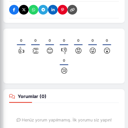
0
0
0
0
0
0
0
👍
👏
😊
👎
😡
😜
😮
0
😢
Yorumlar (
0
)
Henüz yorum yapılmamış. İlk yorumu siz yapın!