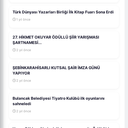
Türk Dünyası Yazarları Birliği İlk Kitap Fuarı Sona Erdi
1 yıl önce
27. HİKMET OKUYAR ÖDÜLLÜ ŞİİR YARIŞMASI
ŞARTNAMESİ...
2 yıl önce
ŞEBİNKARAHİSARLI KUTSAL ŞAİR İMZA GÜNÜ
YAPIYOR
2 yıl önce
Bulancak Belediyesi Tiyatro Kulübü ilk oyunlarını
sahneledi
2 yıl önce