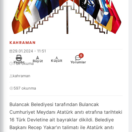
KAHRAMAN
29.01.2024 - 11:51
0
·
-
+
Küçült
Büyüt
Yazdır
Yorumlar
1 dk okuma
·
kahraman
·
597 okunma
Bulancak Belediyesi tarafından Bulancak
Cumhuriyet Meydanı Atatürk anıtı etrafına tarihteki
16 Türk Devletine ait bayraklar dikildi. Belediye
Başkanı Recep Yakar’ın talimatı ile Atatürk anıtı