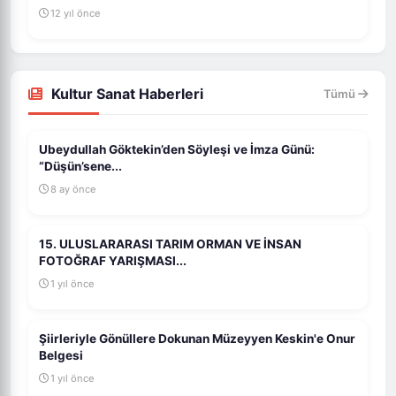
12 yıl önce
Kultur Sanat Haberleri
Tümü
Ubeydullah Göktekin’den Söyleşi ve İmza Günü:
“Düşün’sene...
8 ay önce
15. ULUSLARARASI TARIM ORMAN VE İNSAN
FOTOĞRAF YARIŞMASI...
1 yıl önce
Şiirleriyle Gönüllere Dokunan Müzeyyen Keskin'e Onur
Belgesi
1 yıl önce