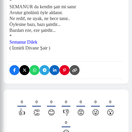
*
SEMANUR da kendin şair mi sanır
Avutur gönlünü öyle aldanır.
Ne redif, ne uyak, ne hece tanır..
Öylesine bazı, bazı şairdir...
Bazıları eze, eze şairdir...
*
Semanur Dilek
( İzmirli Divane Şair )
0
0
0
0
0
0
0
👍
👏
😊
👎
😡
😜
😮
0