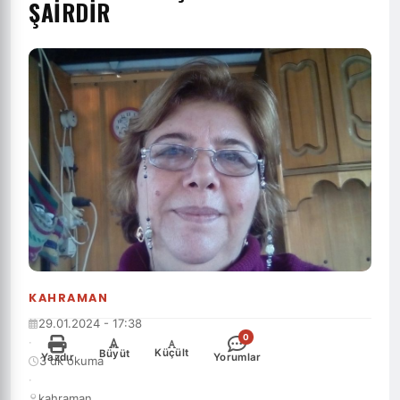
ŞAİRDİR
KAHRAMAN
29.01.2024 - 17:38
0
·
-
+
Küçült
Büyüt
Yazdır
Yorumlar
3 dk okuma
·
kahraman