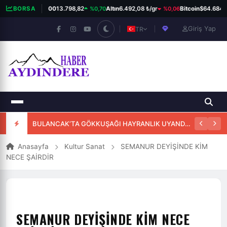
%0,70
%0,06
BORSA
BIST 100
13.798,82
Altın
6.492,08 ₺/gr
Bitcoin
$64.684
Giriş Yap
TR
BULANCAK’TA GÖKKUŞAĞI HAYRANLIK UYANDIRDI
Anasayfa
Kultur Sanat
SEMANUR DEYİŞİNDE KİM
NECE ŞAİRDİR
SEMANUR DEYİŞİNDE KİM NECE