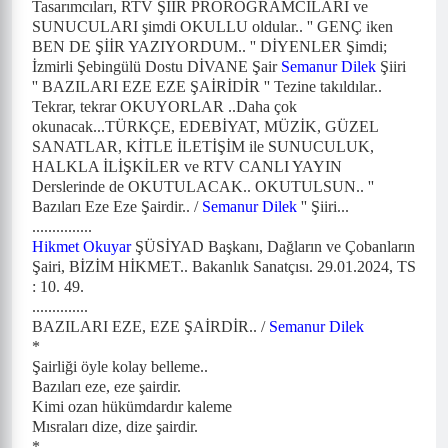
Tasarımcıları, RTV ŞİİR PROROĞRAMCILARI ve
SUNUCULARI şimdi OKULLU oldular.. '' GENÇ iken
BEN DE ŞİİR YAZIYORDUM.. '' DİYENLER Şimdi;
İzmirli Şebingülü Dostu DİVANE Şair
Semanur Dilek
Şiiri
'' BAZILARI EZE EZE ŞAİRİDİR '' Tezine takıldılar..
Tekrar, tekrar OKUYORLAR ..Daha çok
okunacak...TÜRKÇE, EDEBİYAT, MÜZİK, GÜZEL
SANATLAR, KİTLE İLETİŞİM ile SUNUCULUK,
HALKLA İLİŞKİLER ve RTV CANLI YAYIN
Derslerinde de OKUTULACAK.. OKUTULSUN.. ''
Bazıları Eze Eze Şairdir.. /
Semanur Dilek
'' Şiiri...
...............
Hikmet Okuyar
ŞÜSİYAD Başkanı, Dağların ve Çobanların
Şairi, BİZİM HİKMET.. Bakanlık Sanatçısı. 29.01.2024, TS
: 10. 49.
..............
BAZILARI EZE, EZE ŞAİRDİR.. /
Semanur Dilek
*
Şairliği öyle kolay belleme..
Bazıları eze, eze şairdir.
Kimi ozan hükümdardır kaleme
Mısraları dize, dize şairdir.
*