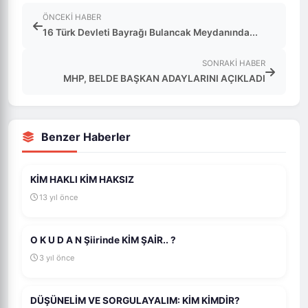
ÖNCEKI HABER
16 Türk Devleti Bayrağı Bulancak Meydanında...
SONRAKI HABER
MHP, BELDE BAŞKAN ADAYLARINI AÇIKLADI
Benzer Haberler
KİM HAKLI KİM HAKSIZ
13 yıl önce
O K U D A N Şiirinde KİM ŞAİR.. ?
3 yıl önce
DÜŞÜNELİM VE SORGULAYALIM: KİM KİMDİR?