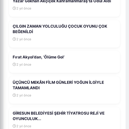
Yazar Gökhan Akçiçek Kahramanmaraş’ta Ödül Aldı
2 yıl önce
ÇILGIN ZAMAN YOLCULUĞU ÇOCUK OYUNU ÇOK
BEĞENİLDİ
2 yıl önce
Fırat Akyol’dan, ‘Ölüme Gol’
2 yıl önce
ÜÇÜNCÜ MEKÂN FİLM GÜNLERİ YOĞUN İLGİYLE
TAMAMLANDI
2 yıl önce
GİRESUN BELEDİYESİ ŞEHİR TİYATROSU REJİ VE
OYUNCULUK...
2 yıl önce