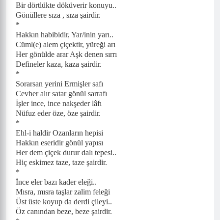
Bir dörtlükte döküverir konuyu..
Gönüllere sıza , sıza şairdir.
*
Hakkın habibidir, Yar/inin yarı..
Cüml(e) alem çiçektir, yüreği arı
Her gönülde arar Aşk denen sırrı
Defineler kaza, kaza şairdir.
*
Sorarsan yerini Ermişler safı
Cevher alır satar gönül sarrafı
İşler ince, ince nakşeder lâfı
Nüfuz eder öze, öze şairdir.
*
Ehl-i haldir Ozanların hepisi
Hakkın eseridir gönül yapısı
Her dem çiçek durur dalı tepesi..
Hiç eskimez taze, taze şairdir.
*
İnce eler bazı kader eleği..
Mısra, mısra taşlar zalim feleği
Üst üste koyup da derdi çileyi..
Öz canından beze, beze şairdir.