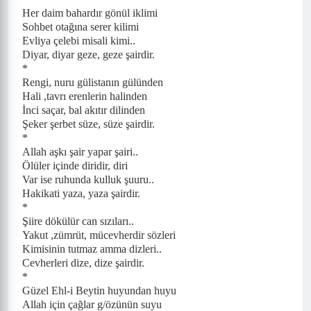
Her daim bahardır gönül iklimi
Sohbet otağına serer kilimi
Evliya çelebi misali kimi..
Diyar, diyar geze, geze şairdir.
*
Rengi, nuru gülistanın gülünden
Hali ,tavrı erenlerin halinden
İnci saçar, bal akıtır dilinden
Şeker şerbet süze, süze şairdir.
*
Allah aşkı şair yapar şairi..
Ölüler içinde diridir, diri
Var ise ruhunda kulluk şuuru..
Hakikati yaza, yaza şairdir.
*
Şiire dökülür can sızıları..
Yakut ,zümrüt, mücevherdir sözleri
Kimisinin tutmaz amma dizleri..
Cevherleri dize, dize şairdir.
*
Güzel Ehl-i Beytin huyundan huyu
Allah için çağlar g/özünün suyu