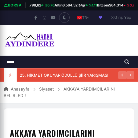
%0,70
%1,11
%0,79
BIST 100
BORSA
13.798,82
Altın
6.564,52 ₺/gr
Bitcoin
$64.314
D
Giriş Yap
TR
25. HİKMET OKUYAR ÖDÜLLÜ ŞİİR YARIŞMASI
Anasayfa
Siyaset
AKKAYA YARDIMCILARINI
BELİRLEDİ!
AKKAYA YARDIMCILARINI