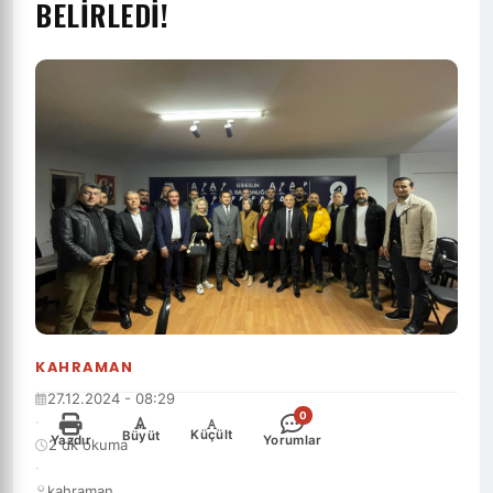
BELİRLEDİ!
KAHRAMAN
27.12.2024 - 08:29
0
·
-
+
Küçült
Büyüt
Yazdır
Yorumlar
2 dk okuma
·
kahraman