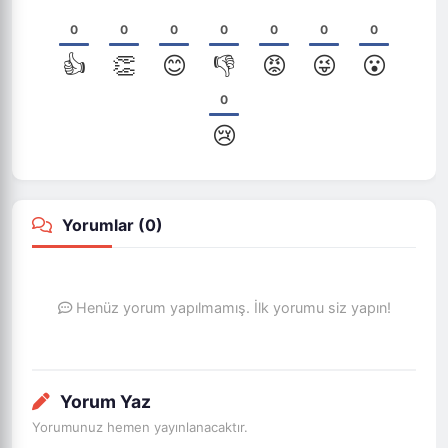
0
0
0
0
0
0
0
👍
👏
😊
👎
😡
😜
😮
0
😢
Yorumlar (
0
)
Henüz yorum yapılmamış. İlk yorumu siz yapın!
Yorum Yaz
Yorumunuz hemen yayınlanacaktır.