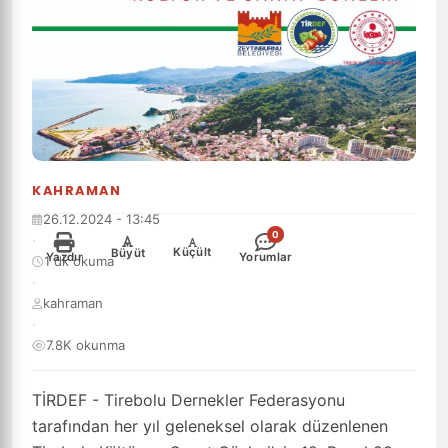
KAHRAMAN
26.12.2024 - 13:45
0
·
-
+
Küçült
Büyüt
Yazdır
Yorumlar
1 dk okuma
·
kahraman
·
7.8K okunma
TİRDEF - Tirebolu Dernekler Federasyonu
tarafından her yıl geleneksel olarak düzenlenen