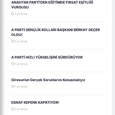
ANAHTAR PARTİ'DEN EĞİTİMDE FIRSAT EŞİTLİĞİ
VURGUSU
1 yıl önce
A PARTİ GENÇLİK KOLLARI BAŞKANI BERKAY GEÇER
OLDU!
1 yıl önce
A PARTİ HIZLI YÜKSELİŞİNİ SÜRDÜRÜYOR
1 yıl önce
Giresun’un Gerçek Sorunlarını Konuşmalıyız
1 yıl önce
ESNAF KEPENK KAPATIYOR!
1 yıl önce