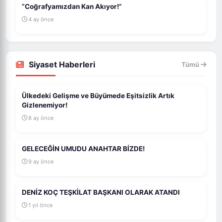
“Coğrafyamızdan Kan Akıyor!”
4 ay önce
Siyaset Haberleri
Tümü
Ülkedeki Gelişme ve Büyümede Eşitsizlik Artık
Gizlenemiyor!
8 ay önce
GELECEĞİN UMUDU ANAHTAR BİZDE!
9 ay önce
DENİZ KOÇ TEŞKİLAT BAŞKANI OLARAK ATANDI
1 yıl önce