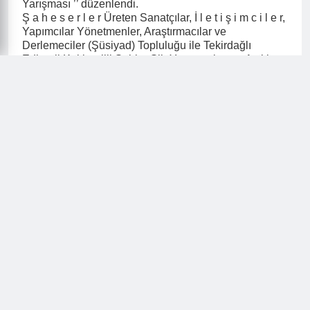
Yarışması ’’ düzenlendi.
Ş a h e s e r l e r Üreten Sanatçılar, İ l e t i ş i m c i l e r,
Yapımcılar Yönetmenler, Araştırmacılar ve
Derlemeciler (Şüsiyad) Topluluğu ile Tekirdağlı
Edirneli Kırklarelili Şairler Şiir Yorumcuları ve Aşıklar
Topluluğu (Tekşat) öncülüğünde; birçok vakıf, dernek,
birlik, gönüllü kişi ve kuruluşun manevi katkılarıyla
TÜRKİYE genelinde geleneksel olarak tertiplenen; '
27. Hikmet Okuyar Ödüllü Şiir Yarışması ' nın Konusu :
' ÖZELLİKLERİ ve GÜZELLİKLERİ ile İLLERİMİZ ve
İLÇELERİ ' olarak belirlendi.
27. HİKMET OKUYAR ÖDÜLLÜ ŞİİR YARIŞMASI
YARIŞMA ŞARTLARI:
Şüsiyad Başkanı
Hikmet Okuyar
adına tertiplenen
ŞİİR yarışmasına katılmak isteyen KONUSUNUN
Uzmanı AŞIK, OZAN ve ŞAİRLER;
01 – Özellikleri ve Güzellikleri ile AMASYA ve
İLÇELERİ, 02 – Özellikleri ve Güzellikleri ile
ANTALYA ve İLÇELERİ, 03 – Özellikleri ve
Güzellikleri ile BURSA ve İLÇELERİ, 04 – Özellikleri
ve Güzellikleri ile ESKİŞEHİR ve İLÇELERİ, 05 –
Özellikleri ve Güzellikleri ile İZMİR ve İLÇELERİ, 06 –
Özellikleri ve Güzellikleri ile KÜTAHYA ve İLÇELERİ,