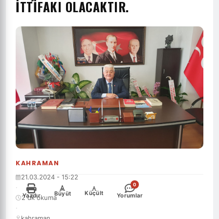
İTTIFAKI OLACAKTIR.
KAHRAMAN
21.03.2024 - 15:22
0
·
-
+
Küçült
Büyüt
Yazdır
Yorumlar
2 dk okuma
·
kahraman