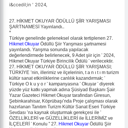
i&ccedil;in ' 2024,
27. HİKMET OKUYAR ÖDÜLLÜ ŞİİR YARIŞMASI
ŞARTNAMESİ Yayınlandı..
*
Türkiye genelinde geleneksel olarak tertiplenen 27.
Hikmet Okuyar
Ödüllü Şiir Yarışması şartnamesi
yayınlandı. Yarışma sonunda yapılacak
değerlendirmede belirlenecek, 9 Adet şiir için ' 2024,
Hikmet Okuyar Türkiye Birincilik Ödülü ' verilecektir.
27. HİKMET OKUYAR ÖDÜLLÜ ŞİİR YARIŞMASI;
TÜRKİYE ’nin, illerimiz ve ilçelerinin, t a n ı t ı m turizm
kültür sanat etkinliklerine canlılık kazandırmak; '
Türkiye O k u y o r ' kampanyasına ' Okuyar ' diyerek
yüzde yüz katkı yapmak adına Şüsiyad Başkanı Şair
Yazar Gazeteci Hikmet Okuyar tarafından Giresun,
Şebinkarahisar, Köprübaşı’nda Proje çalışması olarak
hazırlanan Tanıtım Turizm Kültür Sanat Eseri Türkiye
Sevdası ’na kaynak oluşturmak gerekçesi ile '
ÖZELLİKLERİ ve GÜZELLİKLERİ ile İLLERİMİZ ve
İLÇELERİ ' Konulu ” 27.
Hikmet Okuyar
Ödüllü Şiir