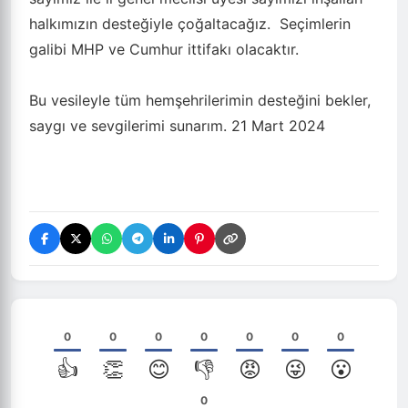
halkımızın desteğiyle çoğaltacağız. Seçimlerin
galibi MHP ve Cumhur ittifakı olacaktır.
Bu vesileyle tüm hemşehrilerimin desteğini bekler,
saygı ve sevgilerimi sunarım. 21 Mart 2024
0
0
0
0
0
0
0
👍
👏
😊
👎
😡
😜
😮
0