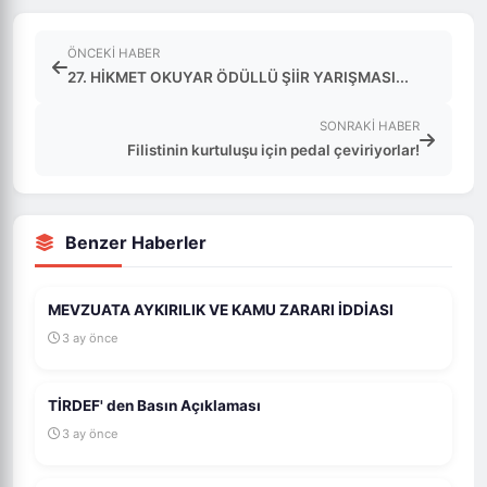
ÖNCEKI HABER
27. HİKMET OKUYAR ÖDÜLLÜ ŞİİR YARIŞMASI...
SONRAKI HABER
Filistinin kurtuluşu için pedal çeviriyorlar!
Benzer Haberler
MEVZUATA AYKIRILIK VE KAMU ZARARI İDDİASI
3 ay önce
TİRDEF' den Basın Açıklaması
3 ay önce