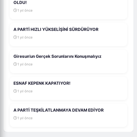
OLDU!
1 yıl önce
A PARTİ HIZLI YÜKSELİŞİNİ SÜRDÜRÜYOR
1 yıl önce
Giresun’un Gerçek Sorunlarını Konuşmalıyız
1 yıl önce
ESNAF KEPENK KAPATIYOR!
1 yıl önce
A PARTİ TEŞKİLATLANMAYA DEVAM EDİYOR
1 yıl önce