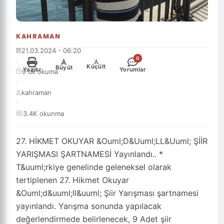
KAHRAMAN
21.03.2024 - 06:20
0
·
-
+
Küçült
Büyüt
Yazdır
Yorumlar
9 dk okuma
·
kahraman
·
3.4K okunma
27. HİKMET OKUYAR &Ouml;D&Uuml;LL&Uuml; ŞİİR
YARIŞMASI ŞARTNAMESİ Yayınlandı.. *
T&uuml;rkiye genelinde geleneksel olarak
tertiplenen 27. Hikmet Okuyar
&Ouml;d&uuml;ll&uuml; Şiir Yarışması şartnamesi
yayınlandı. Yarışma sonunda yapılacak
değerlendirmede belirlenecek, 9 Adet şiir