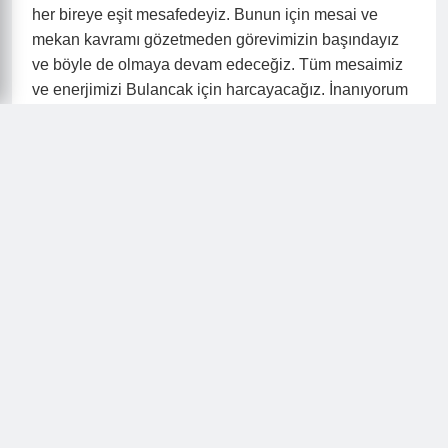
her bireye eşit mesafedeyiz. Bunun için mesai ve
mekan kavramı gözetmeden görevimizin başındayız
ve böyle de olmaya devam edeceğiz. Tüm mesaimiz
ve enerjimizi Bulancak için harcayacağız. İnanıyorum
ki; bunun da farkını en kısa sürede hissedecek ve
sonuçlarını hep birlikte göreceğiz. Bulancak için
birlikte hareket ettiğimiz sürece hep kazanan
olacağız. Eski Belediye Başkanlarımızdan Öner
Eriş’in de dediği gibi “Bulancaklı olmak bir ayrıcalıktır”
sözündeki o ayrıcalığı hissedeceğiz”dedi.
Haftaya Ballıca camiinde sabah namazıyla başlayan
Belediye Başkanı Sıbıç, namaz sonrası Mahalle
muhtarlarıyla bir araya gelerek mahallelerle ilgili
eksiklikler ve öneriler hakkında bilgi aldı. Belediye
Başkan Yardımcıları Reşat Nuri Özdemir ve İdris
Çiçek’inde katıldığı sabah mesaisinde vatandaşlar ve