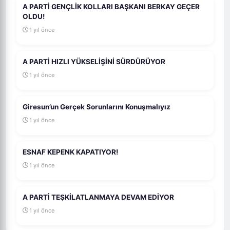
A PARTİ GENÇLİK KOLLARI BAŞKANI BERKAY GEÇER
OLDU!
1 yıl önce
A PARTİ HIZLI YÜKSELİŞİNİ SÜRDÜRÜYOR
1 yıl önce
Giresun’un Gerçek Sorunlarını Konuşmalıyız
1 yıl önce
ESNAF KEPENK KAPATIYOR!
1 yıl önce
A PARTİ TEŞKİLATLANMAYA DEVAM EDİYOR
1 yıl önce