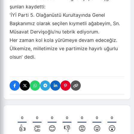
şunları kaydetti:
'İYİ Parti 5. Olağanüstü Kurultayında Genel
Başkanımız olarak seçilen kıymetli ağabeyim, Sn.
Müsavat Dervişoğlu’nu tebrik ediyorum.
Her zaman kol kola yürümeye devam edeceğiz.
Ülkemize, milletimize ve partimize hayırlı uğurlu
olsun' dedi.
0
0
0
0
0
0
0
👍
👏
😊
👎
😡
😜
😮