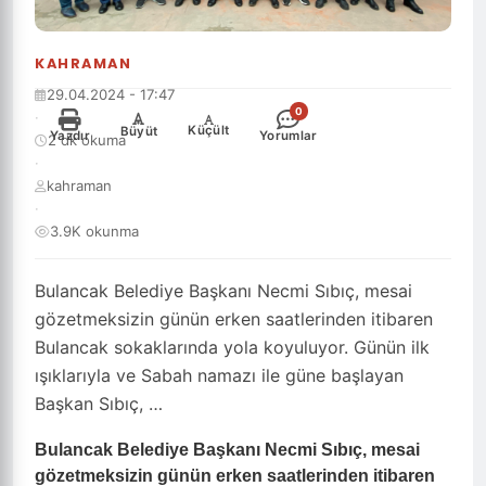
KAHRAMAN
29.04.2024 - 17:47
0
·
-
+
Küçült
Büyüt
Yazdır
Yorumlar
2 dk okuma
·
kahraman
·
3.9K okunma
Bulancak Belediye Başkanı Necmi Sıbıç, mesai
gözetmeksizin günün erken saatlerinden itibaren
Bulancak sokaklarında yola koyuluyor. Günün ilk
ışıklarıyla ve Sabah namazı ile güne başlayan
Başkan Sıbıç, …
Bulancak Belediye Başkanı Necmi Sıbıç, mesai
gözetmeksizin günün erken saatlerinden itibaren