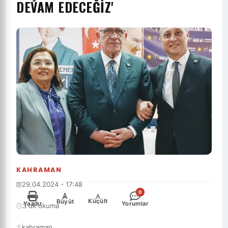
DEVAM EDECEĞIZ'
KAHRAMAN
29.04.2024 - 17:48
0
·
-
+
Küçült
Büyüt
Yazdır
Yorumlar
3 dk okuma
·
kahraman