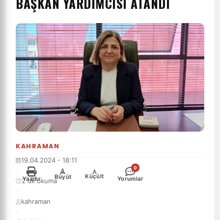
BAŞKAN YARDIMCISI ATANDI
KAHRAMAN
19.04.2024 - 18:11
0
·
-
+
Küçült
Büyüt
Yazdır
Yorumlar
2 dk okuma
·
kahraman
·