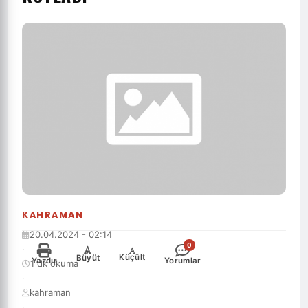
KAHRAMAN
20.04.2024 - 02:14
0
·
-
+
Küçült
Büyüt
Yazdır
Yorumlar
1 dk okuma
·
kahraman
·