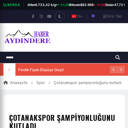
%0,23
%1,09
%1,80
3.811,60
BORSA
Altın
6.733,42 ₺/gr
Bitcoin
$63.969
Dolar
47,72 ₺
Giriş Yap
TR
Fındık Fiyatı Düşüşe Geçti
Anasayfa
Spor
Çotanakspor şampiyonluğunu kutladı
ÇOTANAKSPOR ŞAMPIYONLUĞUNU
KUTLADI