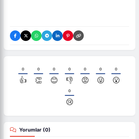
0
0
0
0
0
0
0
👍
👏
😊
👎
😡
😜
😮
0
😢
Yorumlar (
0
)