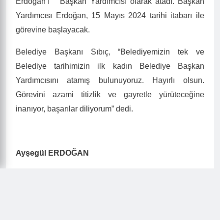
Erdoğan’ı Başkan Yardımcısı olarak atadı. Başkan
Yardımcısı Erdoğan, 15 Mayıs 2024 tarihi itabarı ile
görevine başlayacak.
Belediye Başkanı Sıbıç, “Belediyemizin tek ve
Belediye tarihimizin ilk kadın Belediye Başkan
Yardımcısını atamış bulunuyoruz. Hayırlı olsun.
Görevini azami titizlik ve gayretle yürüteceğine
inanıyor, başarılar diliyorum” dedi.
Ayşegül ERDOĞAN
Belediye Başkan Yardımcısı
1973 Bulancak doğumlu.
İlk, Orta ve Lise öğrenimini Bulancak’ta tamamladı.