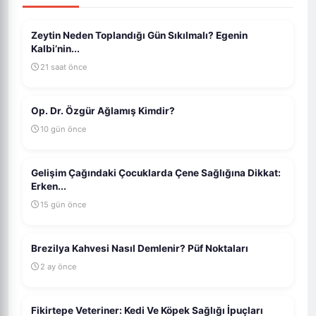
Zeytin Neden Toplandığı Gün Sıkılmalı? Egenin
Kalbi’nin...
21 saat önce
Op. Dr. Özgür Ağlamış Kimdir?
10 gün önce
Gelişim Çağındaki Çocuklarda Çene Sağlığına Dikkat:
Erken...
15 gün önce
Brezilya Kahvesi Nasıl Demlenir? Püf Noktaları
2 ay önce
Fikirtepe Veteriner: Kedi Ve Köpek Sağlığı İpuçları