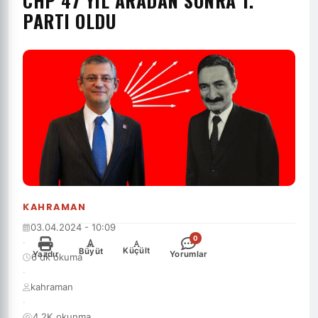
CHP 47 YIL ARADAN SONRA 1.
PARTI OLDU
KAHRAMAN
03.04.2024 - 10:09
0
·
-
+
Küçült
Büyüt
Yazdır
Yorumlar
6 dk okuma
·
kahraman
·
4.2K okunma