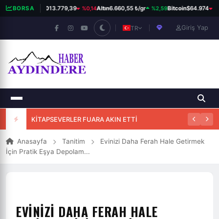
%0,14
%2,59
%0
BORSA
BIST 100
13.779,39
Altın
6.660,55 ₺/gr
Bitcoin
$64.974
Giriş Yap
TR
KİTAPSEVERLER FUARA AKIN ETTİ
Anasayfa
Tanitim
Evinizi Daha Ferah Hale Getirmek
İçin Pratik Eşya Depolam...
EVINIZI DAHA FERAH HALE