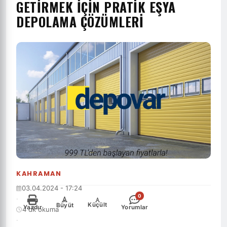
GETIRMEK İÇIN PRATIK EŞYA
DEPOLAMA ÇÖZÜMLERI
KAHRAMAN
03.04.2024 - 17:24
0
·
-
+
Küçült
Büyüt
Yazdır
Yorumlar
4 dk okuma
·