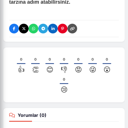
tarzına adım atabilirsiniz.
0
0
0
0
0
0
0
👍
👏
😊
👎
😡
😜
😮
0
😢
Yorumlar (
0
)