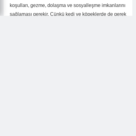
koşulları, gezme, dolaşma ve sosyalleşme imkanlarını
sağlaması gerekir. Çünkü kedi ve köpeklerde de gerek
psikolojik anlamda gerek beslenme sağlığı gerek
fiziksel aktivite anlamında ihtiyaçlar düzenli bir şekilde
giderilerek sağlıkları korunabilir.
Kedi Sağlığı Fikirtepe Veteriner İpuçları
Kedilerin sağlıklı bir yaşam sürdürebilmesi için
düzenli beslenmeleri, veteriner kontrollerinin
yapılması, bakımlarının aksatılmaması, onlara
güvenlik sağlanması ve sağlıklarının korunması
gerekir. Bu noktaların bazıları tamamı ile evcil hayvan
sahibinin sorumluluğunda yer alırken, bazı noktalarda
bir Fikirtepe veteriner desteği her şeyi daha kolay ve
eksiksiz bir hale getirebilir. Çünkü bazı noktalar