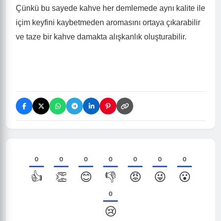
Çünkü bu sayede kahve her demlemede aynı kalite ile
içim keyfini kaybetmeden aromasını ortaya çıkarabilir
ve taze bir kahve damakta alışkanlık oluşturabilir.
0
0
0
0
0
0
0
👍
👏
😊
👎
😡
😜
😮
0
😢