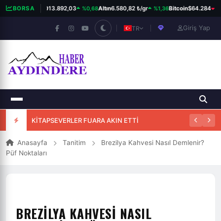
%0,68
%1,36
%0
BORSA
BIST 100
13.892,03
Altın
6.580,82 ₺/gr
Bitcoin
$64.284
Giriş Yap
TR
KİTAPSEVERLER FUARA AKIN ETTİ
Anasayfa
Tanitim
Brezilya Kahvesi Nasıl Demlenir?
Püf Noktaları
BREZILYA KAHVESI NASIL