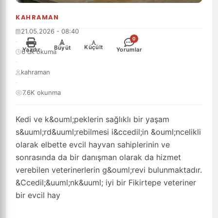
KAHRAMAN
21.05.2026 - 08:40
0
·
-
+
Küçült
Büyüt
Yazdır
Yorumlar
6 dk okuma
·
kahraman
·
7.6K okunma
Kedi ve k&ouml;peklerin sağlıklı bir yaşam
s&uuml;rd&uuml;rebilmesi i&ccedil;in &ouml;ncelikli
olarak elbette evcil hayvan sahiplerinin ve
sonrasında da bir danışman olarak da hizmet
verebilen veterinerlerin g&ouml;revi bulunmaktadır.
&Ccedil;&uuml;nk&uuml; iyi bir Fikirtepe veteriner
bir evcil hay