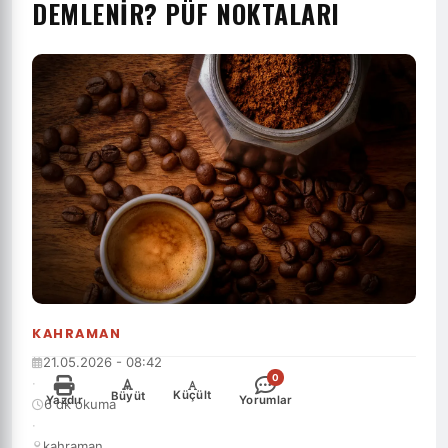
DEMLENIR? PÜF NOKTALARI
KAHRAMAN
21.05.2026 - 08:42
0
·
-
+
Küçült
Büyüt
Yazdır
Yorumlar
6 dk okuma
·
kahraman