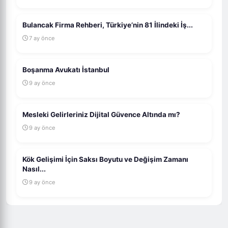
Bulancak Firma Rehberi, Türkiye’nin 81 İlindeki İş...
7 ay önce
Boşanma Avukatı İstanbul
9 ay önce
Mesleki Gelirleriniz Dijital Güvence Altında mı?
9 ay önce
Kök Gelişimi İçin Saksı Boyutu ve Değişim Zamanı
Nasıl...
9 ay önce